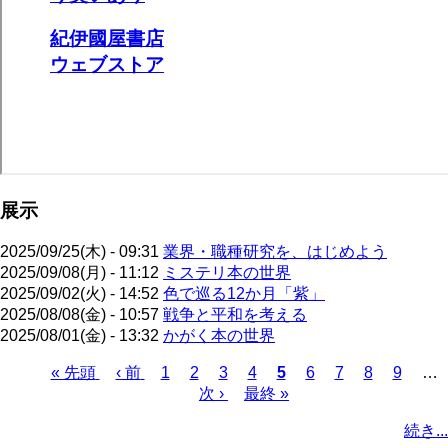
展示
2025/09/25(木) - 09:31
業界・職種研究を、はじめよう
2025/09/08(月) - 11:12
ミステリ本の世界
2025/09/02(火) - 14:52
色で巡る12か月「紫」
2025/08/08(金) - 10:57
戦争と平和を考える
2025/08/01(金) - 13:32
かがく本の世界
先
« 先頭
前
‹ 前
ペ
1
ペ
2
ペ
3
ペ
4
カ
5
ペ
6
ペ
7
ペ
8
ペ
9
…
頭
ペ
ー
ー
次
次 ›
ー
最
最終 »
ー
レ
ー
ー
ー
ー
ペ
ペ
ー
ジ
ジ
ペ
ジ
終
ジ
ン
ジ
ジ
ジ
ジ
ー
続き...
ー
ジ
ー
ペ
ト
ジ