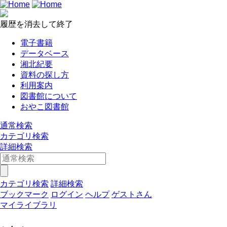
履歴を消去して終了
電子書籍
データベース
湘北紀要
資料の探し方
利用案内
図書館について
おやこ図書館
通常検索
カテゴリ検索
詳細検索
カテゴリ検索
詳細検索
ブックマーク
ログイン
ヘルプ
ゲストさん
マイライブラリ