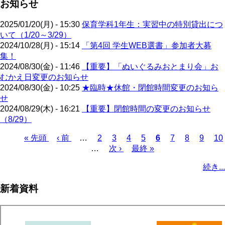
お知らせ
2025/01/20(月) - 15:30
保育学科1年生：実習中の特別貸出につ
いて（1/20～3/29）
2024/10/28(月) - 15:14
「第4回 学生WEB選書」参加者大募
集！
2024/08/30(金) - 11:46
【重要】「ぬいぐるみおとまり会」お
むかえ日変更のお知らせ
2024/08/30(金) - 10:25
★臨時★休館・閉館時間変更のお知ら
せ
2024/08/29(木) - 16:21
【重要】閉館時間の変更のお知らせ
（8/29）
先
« 先頭
前
‹ 前
…
ペ
2
ペ
3
ペ
4
ペ
5
カ
6
ペ
7
ペ
8
ペ
9
ペ
10
頭
ペ
…
ー
次
次 ›
ー
ー
最
最終 »
ー
レ
ー
ー
ー
ー
ペ
ペ
ー
ジ
ペ
ジ
ジ
終
ジ
ン
ジ
ジ
ジ
ジ
ー
続き...
ー
ジ
ー
ペ
ト
ジ
ジ
ジ
ー
ペ
送
新着資料
ジ
ー
り
ジ