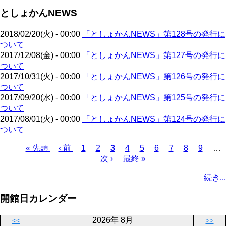
ジ
ジ
ー
ペ
送
としょかんNEWS
ジ
ー
り
ジ
2018/02/20(火) - 00:00
「としょかんNEWS」第128号の発行に
ついて
2017/12/08(金) - 00:00
「としょかんNEWS」第127号の発行に
ついて
2017/10/31(火) - 00:00
「としょかんNEWS」第126号の発行に
ついて
2017/09/20(水) - 00:00
「としょかんNEWS」第125号の発行に
ついて
2017/08/01(火) - 00:00
「としょかんNEWS」第124号の発行に
ついて
先
« 先頭
前
‹ 前
ペ
1
ペ
2
カ
3
ペ
4
ペ
5
ペ
6
ペ
7
ペ
8
ペ
9
…
頭
ペ
ー
ー
次
次 ›
レ
最
最終 »
ー
ー
ー
ー
ー
ー
ペ
ペ
ー
ジ
ジ
ペ
ン
終
ジ
ジ
ジ
ジ
ジ
ジ
ー
続き...
ー
ジ
ー
ト
ペ
ジ
ジ
ジ
ペ
ー
送
開館日カレンダー
ー
ジ
り
ジ
2026年 8月
<<
>>