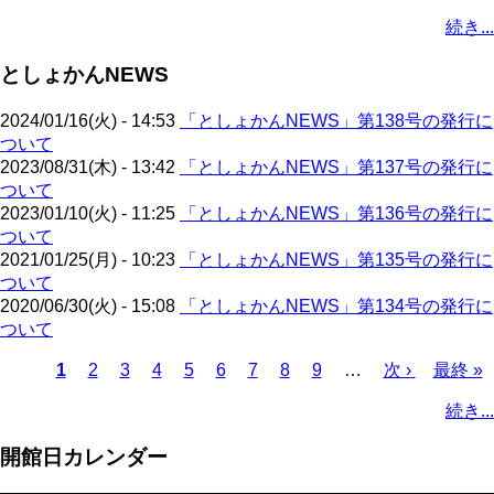
ペ
ー
ー
ー
ジ
ジ
ペ
ジ
終
ジ
ン
ジ
ジ
ー
続き...
ー
ジ
ジ
ジ
ー
ペ
ト
ジ
ジ
ジ
ー
ペ
送
としょかんNEWS
ジ
ー
り
ジ
2024/01/16(火) - 14:53
「としょかんNEWS」第138号の発行に
ついて
2023/08/31(木) - 13:42
「としょかんNEWS」第137号の発行に
ついて
2023/01/10(火) - 11:25
「としょかんNEWS」第136号の発行に
ついて
2021/01/25(月) - 10:23
「としょかんNEWS」第135号の発行に
ついて
2020/06/30(火) - 15:08
「としょかんNEWS」第134号の発行に
ついて
カ
1
ペ
2
ペ
3
ペ
4
ペ
5
ペ
6
ペ
7
ペ
8
ペ
9
…
次
次 ›
最
最終 »
レ
ー
ー
ー
ー
ー
ー
ー
ー
ペ
終
ペ
続き...
ン
ジ
ジ
ジ
ジ
ジ
ジ
ジ
ジ
ー
ペ
ー
ト
ジ
ー
ジ
開館日カレンダー
ペ
ジ
送
ー
り