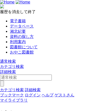
履歴を消去して終了
電子書籍
データベース
湘北紀要
資料の探し方
利用案内
図書館について
おやこ図書館
通常検索
カテゴリ検索
詳細検索
カテゴリ検索
詳細検索
ブックマーク
ログイン
ヘルプ
ゲストさん
マイライブラリ