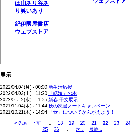
展示
2022/04/04(月) - 00:00
新生活応援
2022/04/02(土) - 11:20
「話題」の本
2022/01/12(水) - 11:35
新春 干支展示
2021/11/04(木) - 11:44
秋の読書ノートキャンペーン
2021/10/21(木) - 14:04
「食」についてかんがえよう！
先
« 先頭
前
‹ 前
…
ペ
18
ペ
19
ペ
20
ペ
21
カ
22
ペ
23
ペ
24
頭
ペ
ペ
25
ペ
26
ー
…
ー
次
次 ›
ー
最
最終 »
ー
レ
ー
ー
ペ