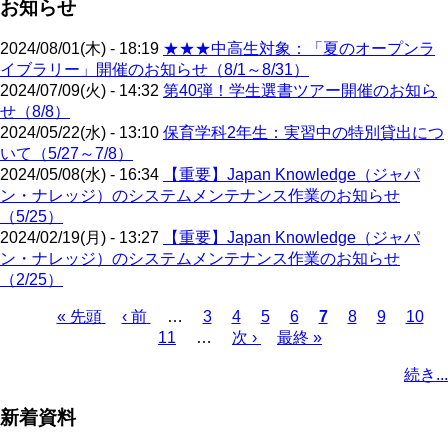
お知らせ
2024/08/01(木) - 18:19
★★★中高生対象：「夏のオープンラ
イブラリー」開催のお知らせ（8/1～8/31）
2024/07/09(火) - 14:32
第40弾！学生選書ツアー開催のお知ら
せ（8/8）
2024/05/22(水) - 13:10
保育学科2年生：実習中の特別貸出につ
いて（5/27～7/8）
2024/05/08(水) - 16:34
【重要】Japan Knowledge（ジャパ
ン・ナレッジ）のシステムメンテナンス作業のお知らせ
（5/25）
2024/02/19(月) - 13:27
【重要】Japan Knowledge（ジャパ
ン・ナレッジ）のシステムメンテナンス作業のお知らせ
（2/25）
先
« 先頭
前
‹ 前
…
ペ
3
ペ
4
ペ
5
ペ
6
カ
7
ペ
8
ペ
9
ペ
10
頭
ペ
11
…
ー
ー
次
次 ›
ー
最
最終 »
ー
レ
ー
ー
ー
ペ
ペ
ー
ジ
ジ
ペ
ジ
終
ジ
ン
ジ
ジ
ジ
ー
続き...
ー
ジ
ー
ペ
ト
ジ
ジ
ジ
ー
ペ
送
新着資料
ジ
ー
り
ジ