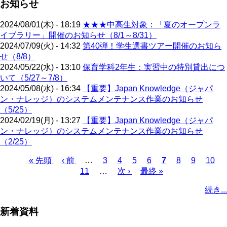
お知らせ
2024/08/01(木) - 18:19
★★★中高生対象：「夏のオープンラ
イブラリー」開催のお知らせ（8/1～8/31）
2024/07/09(火) - 14:32
第40弾！学生選書ツアー開催のお知ら
せ（8/8）
2024/05/22(水) - 13:10
保育学科2年生：実習中の特別貸出につ
いて（5/27～7/8）
2024/05/08(水) - 16:34
【重要】Japan Knowledge（ジャパ
ン・ナレッジ）のシステムメンテナンス作業のお知らせ
（5/25）
2024/02/19(月) - 13:27
【重要】Japan Knowledge（ジャパ
ン・ナレッジ）のシステムメンテナンス作業のお知らせ
（2/25）
先
« 先頭
前
‹ 前
…
ペ
3
ペ
4
ペ
5
ペ
6
カ
7
ペ
8
ペ
9
ペ
10
頭
ペ
11
…
ー
ー
次
次 ›
ー
最
最終 »
ー
レ
ー
ー
ー
ペ
ペ
ー
ジ
ジ
ペ
ジ
終
ジ
ン
ジ
ジ
ジ
ー
続き...
ー
ジ
ー
ペ
ト
ジ
ジ
ジ
ー
ペ
送
新着資料
ジ
ー
り
ジ