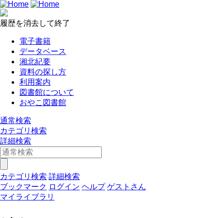
履歴を消去して終了
電子書籍
データベース
湘北紀要
資料の探し方
利用案内
図書館について
おやこ図書館
通常検索
カテゴリ検索
詳細検索
カテゴリ検索
詳細検索
ブックマーク
ログイン
ヘルプ
ゲストさん
マイライブラリ