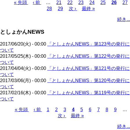
先
« 先頭
前
‹ 前
…
ペ
21
ペ
22
ペ
23
ペ
24
ペ
25
カ
26
ペ
27
頭
ペ
ペ
28
ー
ペ
29
ー
次
次 ›
ー
最
最終 »
ー
ー
レ
ー
ペ
ペ
ー
ー
ジ
ー
ジ
ペ
ジ
終
ジ
ジ
ン
ジ
ー
続き...
ー
ジ
ジ
ジ
ー
ペ
ト
ジ
ジ
ジ
ー
ペ
送
としょかんNEWS
ジ
ー
り
ジ
2017/06/20(火) - 00:00
「としょかんNEWS」第123号の発行に
ついて
2017/05/25(木) - 00:00
「としょかんNEWS」第122号の発行に
ついて
2017/04/04(火) - 00:00
「としょかんNEWS」第121号の発行に
ついて
2017/03/06(月) - 00:00
「としょかんNEWS」第120号の発行に
ついて
2017/02/16(木) - 00:00
「としょかんNEWS」第119号の発行に
ついて
先
« 先頭
前
‹ 前
ペ
1
ペ
2
ペ
3
カ
4
ペ
5
ペ
6
ペ
7
ペ
8
ペ
9
…
頭
ペ
ー
ー
次
次 ›
ー
最
最終 »
レ
ー
ー
ー
ー
ー
ペ
ペ
ー
ジ
ジ
ペ
ジ
終
ン
ジ
ジ
ジ
ジ
ジ
ー
続き...
ー
ジ
ー
ペ
ト
ジ