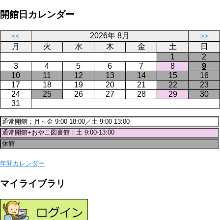
ジ
ジ
ー
ペ
送
開館日カレンダー
ジ
ー
り
ジ
2026年 8月
<<
>>
月
火
水
木
金
土
日
1
2
3
4
5
6
7
8
9
10
11
12
13
14
15
16
17
18
19
20
21
22
23
24
25
26
27
28
29
30
31
年間カレンダー
マイライブラリ