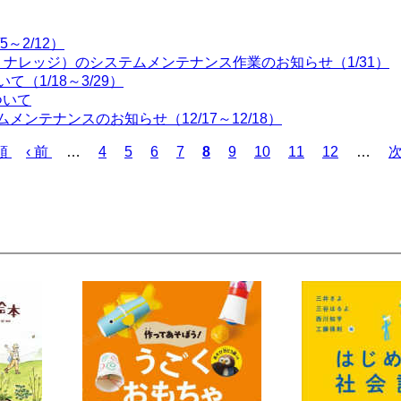
～2/12）
ャパン・ナレッジ）のシステムメンテナンス作業のお知らせ（1/31）
（1/18～3/29）
ついて
ムメンテナンスのお知らせ（12/17～12/18）
頭
前
‹ 前
…
ペ
4
ペ
5
ペ
6
ペ
7
カ
8
ペ
9
ペ
10
ペ
11
ペ
12
…
次
ペ
ー
ー
ー
ー
レ
ー
ー
ー
ー
ー
ジ
ジ
ジ
ジ
ン
ジ
ジ
ジ
ジ
ジ
ト
ペ
ー
ジ