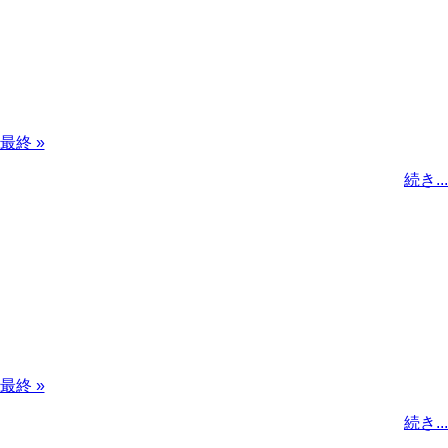
最
最終 »
終
続き...
ペ
ー
ジ
最
最終 »
終
続き...
ペ