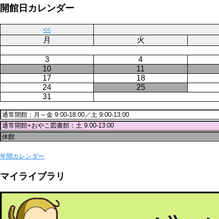
ジ
開館日カレンダー
送
り
<<
月
火
3
4
10
11
17
18
24
25
31
年間カレンダー
マイライブラリ