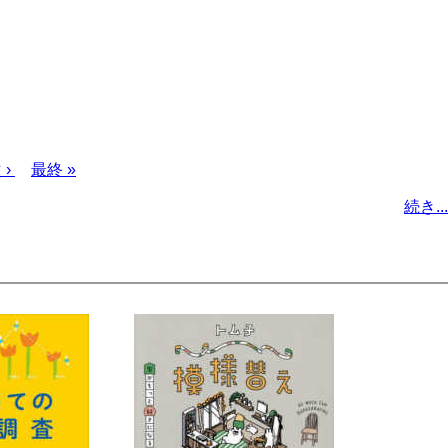
次
 ›
最
最終 »
ペ
終
続き...
ー
ペ
ジ
ー
ジ