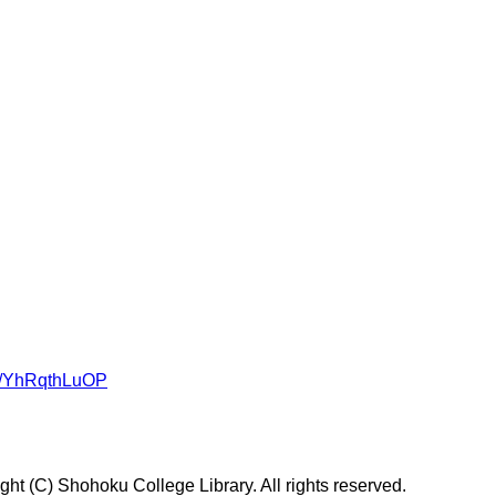
om/YhRqthLuOP
t (C) Shohoku College Library. All rights reserved.