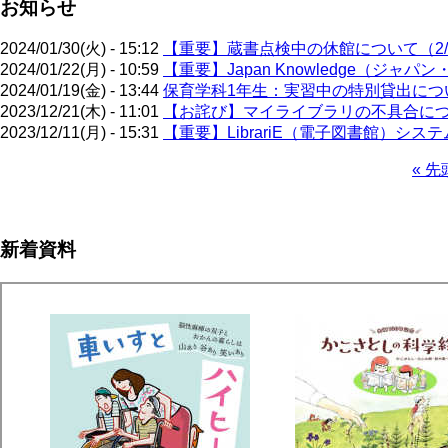
お知らせ
2024/01/30(火) - 15:12
【重要】蔵書点検中の休館について（2/5
2024/01/22(月) - 10:59
【重要】Japan Knowledge（ジ
2024/01/19(金) - 13:44
保育学科1年生：実習中の特別貸出について
2023/12/21(木) - 11:01
【お詫び】マイライブラリの不具合に
2023/12/11(月) - 15:31
【重要】LibrariE（電子図書館）システ
先
« 先
頭
ペ
ペ
ー
ー
ジ
新着資料
ジ
送
り