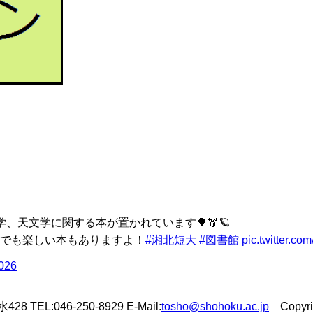
、天文学に関する本が置かれています🌳🫎🪐
でも楽しい本もありますよ！
#湘北短大
#図書館
pic.twitter.c
2026
L:046-250-8929 E-Mail:
tosho@shohoku.ac.jp
Copyrigh