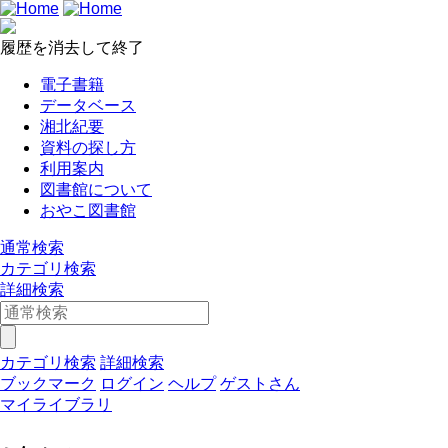
履歴を消去して終了
電子書籍
データベース
湘北紀要
資料の探し方
利用案内
図書館について
おやこ図書館
通常検索
カテゴリ検索
詳細検索
カテゴリ検索
詳細検索
ブックマーク
ログイン
ヘルプ
ゲストさん
マイライブラリ