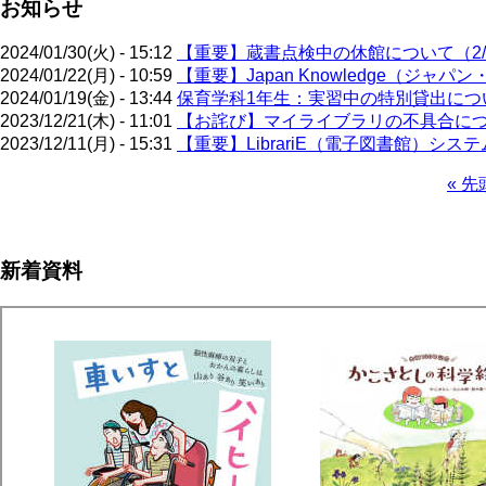
お知らせ
2024/01/30(火) - 15:12
【重要】蔵書点検中の休館について（2/5
2024/01/22(月) - 10:59
【重要】Japan Knowledge（ジ
2024/01/19(金) - 13:44
保育学科1年生：実習中の特別貸出について
2023/12/21(木) - 11:01
【お詫び】マイライブラリの不具合に
2023/12/11(月) - 15:31
【重要】LibrariE（電子図書館）システ
先
« 先
頭
ペ
ペ
ー
ー
ジ
新着資料
ジ
送
り