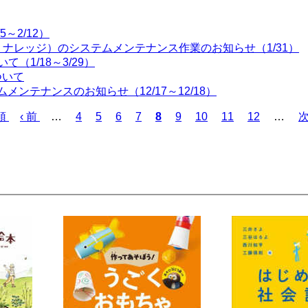
～2/12）
ャパン・ナレッジ）のシステムメンテナンス作業のお知らせ（1/31）
（1/18～3/29）
ついて
ムメンテナンスのお知らせ（12/17～12/18）
頭
前
‹ 前
…
ペ
4
ペ
5
ペ
6
ペ
7
カ
8
ペ
9
ペ
10
ペ
11
ペ
12
…
次
ペ
ー
ー
ー
ー
レ
ー
ー
ー
ー
ー
ジ
ジ
ジ
ジ
ン
ジ
ジ
ジ
ジ
ジ
ト
ペ
ー
ジ