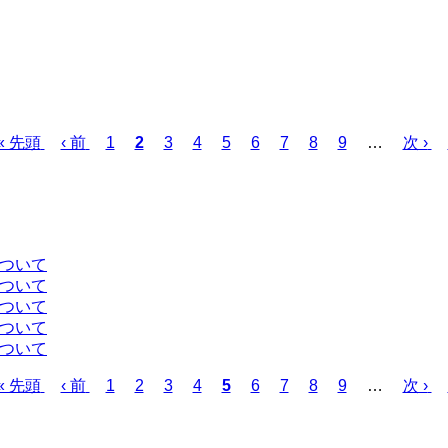
先
« 先頭
前
‹ 前
ペ
1
カ
2
ペ
3
ペ
4
ペ
5
ペ
6
ペ
7
ペ
8
ペ
9
…
次
次 ›
頭
ペ
ー
レ
ー
ー
ー
ー
ー
ー
ー
ペ
ペ
ー
ジ
ン
ジ
ジ
ジ
ジ
ジ
ジ
ジ
ー
ー
ジ
ト
ジ
ジ
ペ
ー
について
ジ
について
について
について
について
先
« 先頭
前
‹ 前
ペ
1
ペ
2
ペ
3
ペ
4
カ
5
ペ
6
ペ
7
ペ
8
ペ
9
…
次
次 ›
頭
ペ
ー
ー
ー
ー
レ
ー
ー
ー
ー
ペ
ペ
ー
ジ
ジ
ジ
ジ
ン
ジ
ジ
ジ
ジ
ー