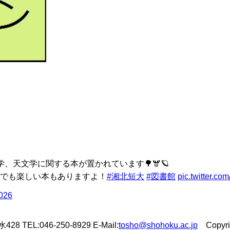
、天文学に関する本が置かれています🌳🫎🪐
でも楽しい本もありますよ！
#湘北短大
#図書館
pic.twitter.c
2026
L:046-250-8929 E-Mail:
tosho@shohoku.ac.jp
Copyrigh