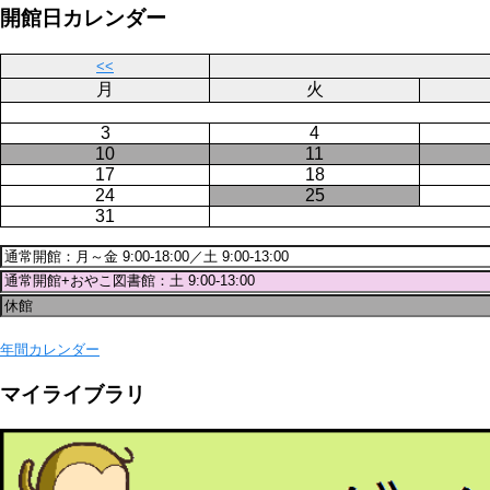
ジ
開館日カレンダー
送
り
<<
月
火
3
4
10
11
17
18
24
25
31
年間カレンダー
マイライブラリ