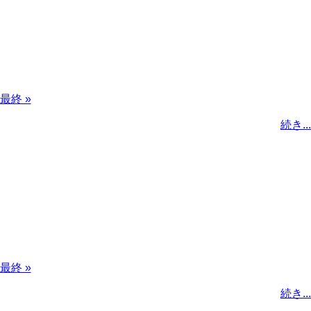
最
最終 »
終
続き...
ペ
ー
ジ
最
最終 »
終
続き...
ペ