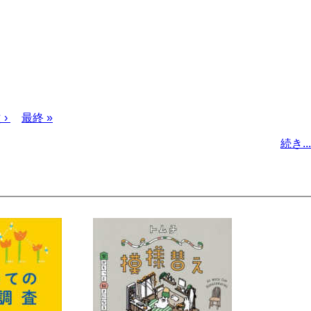
次
 ›
最
最終 »
ペ
終
続き...
ー
ペ
ジ
ー
ジ