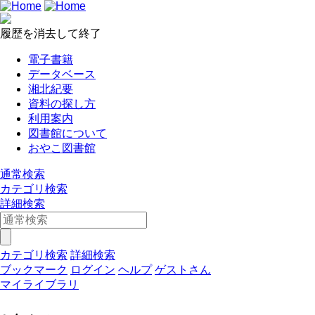
履歴を消去して終了
電子書籍
データベース
湘北紀要
資料の探し方
利用案内
図書館について
おやこ図書館
通常検索
カテゴリ検索
詳細検索
カテゴリ検索
詳細検索
ブックマーク
ログイン
ヘルプ
ゲストさん
マイライブラリ