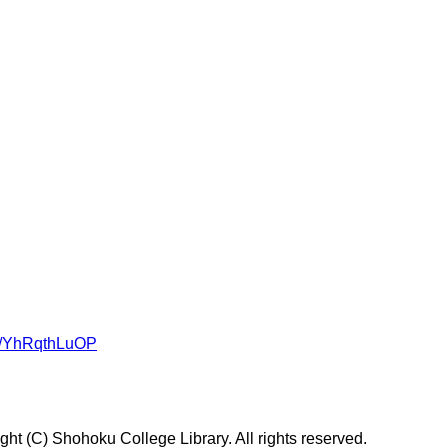
om/YhRqthLuOP
t (C) Shohoku College Library. All rights reserved.