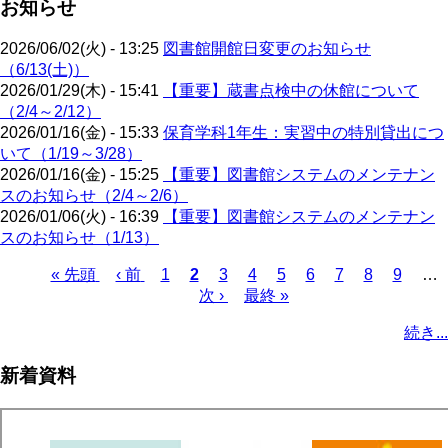
お知らせ
2026/06/02(火) - 13:25
図書館開館日変更のお知らせ
（6/13(土)）
2026/01/29(木) - 15:41
【重要】蔵書点検中の休館について
（2/4～2/12）
2026/01/16(金) - 15:33
保育学科1年生：実習中の特別貸出につ
いて（1/19～3/28）
2026/01/16(金) - 15:25
【重要】図書館システムのメンテナン
スのお知らせ（2/4～2/6）
2026/01/06(火) - 16:39
【重要】図書館システムのメンテナン
スのお知らせ（1/13）
先
« 先頭
前
‹ 前
ペ
1
カ
2
ペ
3
ペ
4
ペ
5
ペ
6
ペ
7
ペ
8
ペ
9
…
頭
ペ
ー
レ
次
次 ›
ー
最
最終 »
ー
ー
ー
ー
ー
ー
ペ
ペ
ー
ジ
ン
ペ
ジ
終
ジ
ジ
ジ
ジ
ジ
ジ
ー
続き...
ー
ジ
ト
ー
ペ
ジ
ジ
ペ
ジ
ー
送
新着資料
ー
ジ
り
ジ