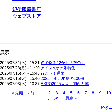
展示
2025/07/31(木) - 15:31
色で巡る12か月「灰色」
2025/07/28(月) - 11:20
アイス&かき氷特集
2025/07/15(火) - 15:48
行こう！選挙
2025/07/15(火) - 15:40
2025「湘北🎐夏の100冊」
2025/07/03(木) - 10:37
EXPO2025大阪・関西万博
先
« 先頭
前
‹ 前
…
ペ
2
ペ
3
ペ
4
ペ
5
カ
6
ペ
7
ペ
8
ペ
9
ペ
10
頭
ペ
…
ー
次
次 ›
ー
ー
最
最終 »
ー
レ
ー
ー
ー
ー
ペ
ペ
ー
ジ
ペ
ジ
ジ
終
ジ
ン
ジ
ジ
ジ
ジ
ー
続き...
ー
ジ
ー
ペ
ト
ジ