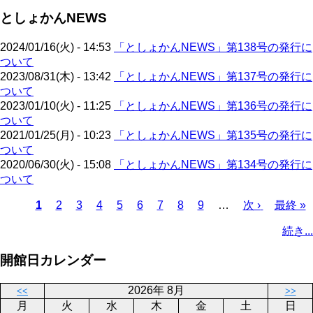
ジ
ジ
ー
ペ
送
としょかんNEWS
ジ
ー
り
ジ
2024/01/16(火) - 14:53
「としょかんNEWS」第138号の発行に
ついて
2023/08/31(木) - 13:42
「としょかんNEWS」第137号の発行に
ついて
2023/01/10(火) - 11:25
「としょかんNEWS」第136号の発行に
ついて
2021/01/25(月) - 10:23
「としょかんNEWS」第135号の発行に
ついて
2020/06/30(火) - 15:08
「としょかんNEWS」第134号の発行に
ついて
カ
1
ペ
2
ペ
3
ペ
4
ペ
5
ペ
6
ペ
7
ペ
8
ペ
9
…
次
次 ›
最
最終 »
レ
ー
ー
ー
ー
ー
ー
ー
ー
ペ
終
ペ
続き...
ン
ジ
ジ
ジ
ジ
ジ
ジ
ジ
ジ
ー
ペ
ー
ト
ジ
ー
ジ
開館日カレンダー
ペ
ジ
送
ー
り
2026年 8月
<<
>>
ジ
月
火
水
木
金
土
日