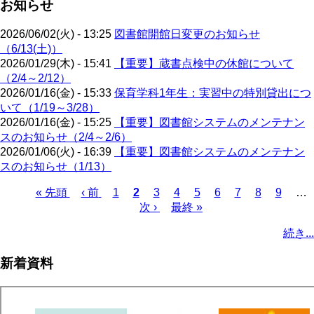
お知らせ
2026/06/02(火) - 13:25
図書館開館日変更のお知らせ
（6/13(土)）
2026/01/29(木) - 15:41
【重要】蔵書点検中の休館について
（2/4～2/12）
2026/01/16(金) - 15:33
保育学科1年生：実習中の特別貸出につ
いて（1/19～3/28）
2026/01/16(金) - 15:25
【重要】図書館システムのメンテナン
スのお知らせ（2/4～2/6）
2026/01/06(火) - 16:39
【重要】図書館システムのメンテナン
スのお知らせ（1/13）
先
« 先頭
前
‹ 前
ペ
1
カ
2
ペ
3
ペ
4
ペ
5
ペ
6
ペ
7
ペ
8
ペ
9
…
頭
ペ
ー
レ
次
次 ›
ー
最
最終 »
ー
ー
ー
ー
ー
ー
ペ
ペ
ー
ジ
ン
ペ
ジ
終
ジ
ジ
ジ
ジ
ジ
ジ
ー
続き...
ー
ジ
ト
ー
ペ
ジ
ジ
ペ
ジ
ー
送
新着資料
ー
ジ
り
ジ