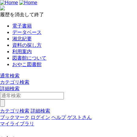
履歴を消去して終了
電子書籍
データベース
湘北紀要
資料の探し方
利用案内
図書館について
おやこ図書館
通常検索
カテゴリ検索
詳細検索
カテゴリ検索
詳細検索
ブックマーク
ログイン
ヘルプ
ゲストさん
マイライブラリ