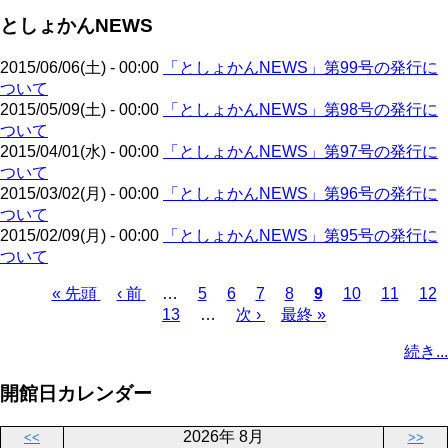
ジ
ジ
ペ
ー
送
としょかんNEWS
ー
ジ
り
ジ
2015/06/06(土) - 00:00
「としょかんNEWS」第99号の発行に
ついて
2015/05/09(土) - 00:00
「としょかんNEWS」第98号の発行に
ついて
2015/04/01(水) - 00:00
「としょかんNEWS」第97号の発行に
ついて
2015/03/02(月) - 00:00
「としょかんNEWS」第96号の発行に
ついて
2015/02/09(月) - 00:00
「としょかんNEWS」第95号の発行に
ついて
先
« 先頭
前
‹ 前
…
ペ
5
ペ
6
ペ
7
ペ
8
カ
9
ペ
10
ペ
11
ペ
12
頭
ペ
ペ
13
ー
…
ー
次
次 ›
ー
最
最終 »
ー
レ
ー
ー
ー
ペ
ペ
ー
ー
ジ
ジ
ペ
ジ
終
ジ
ン
ジ
ジ
ジ
ー
続き...
ー
ジ
ジ
ー
ペ
ト
ジ
ジ
ジ
ー
ペ
送
開館日カレンダー
ジ
ー
り
ジ
2026年 8月
<<
>>