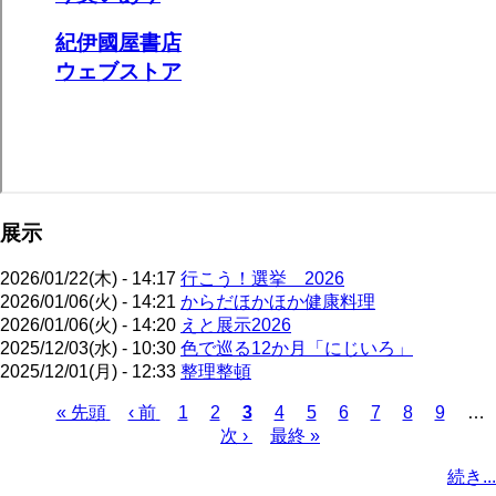
展示
2026/01/22(木) - 14:17
行こう！選挙 2026
2026/01/06(火) - 14:21
からだほかほか健康料理
2026/01/06(火) - 14:20
えと展示2026
2025/12/03(水) - 10:30
色で巡る12か月「にじいろ」
2025/12/01(月) - 12:33
整理整頓
先
« 先頭
前
‹ 前
ペ
1
ペ
2
カ
3
ペ
4
ペ
5
ペ
6
ペ
7
ペ
8
ペ
9
…
頭
ペ
ー
ー
次
次 ›
レ
最
最終 »
ー
ー
ー
ー
ー
ー
ペ
ペ
ー
ジ
ジ
ペ
ン
終
ジ
ジ
ジ
ジ
ジ
ジ
ー
続き...
ー
ジ
ー
ト
ペ
ジ