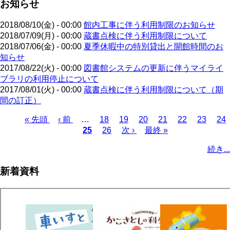
お知らせ
2018/08/10(金) - 00:00
館内工事に伴う利用制限のお知らせ
2018/07/09(月) - 00:00
蔵書点検に伴う利用制限について
2018/07/06(金) - 00:00
夏季休暇中の特別貸出と開館時間のお
知らせ
2017/08/22(火) - 00:00
図書館システムの更新に伴うマイライ
ブラリの利用停止について
2017/08/01(火) - 00:00
蔵書点検に伴う利用制限について（期
間の訂正）
先
« 先頭
前
‹ 前
…
ペ
18
ペ
19
ペ
20
ペ
21
ペ
22
ペ
23
ペ
24
頭
ペ
カ
25
ー
ペ
26
ー
次
次 ›
ー
最
最終 »
ー
ー
ー
ー
ペ
ペ
ー
レ
ジ
ー
ジ
ペ
ジ
終
ジ
ジ
ジ
ジ
ー
続き...
ー
ジ
ン
ジ
ー
ペ
ジ
ジ
ト
ジ
ー
送
新着資料
ペ
ジ
り
ー
ジ