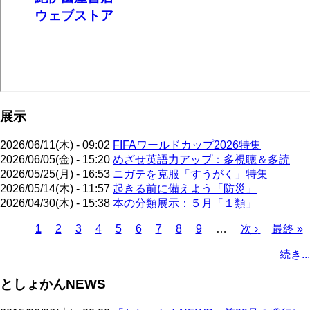
展示
2026/06/11(木) - 09:02
FIFAワールドカップ2026特集
2026/06/05(金) - 15:20
めざせ英語力アップ：多視聴＆多読
2026/05/25(月) - 16:53
ニガテを克服「すうがく」特集
2026/05/14(木) - 11:57
起きる前に備えよう「防災」
2026/04/30(木) - 15:38
本の分類展示：５月「１類」
カ
1
ペ
2
ペ
3
ペ
4
ペ
5
ペ
6
ペ
7
ペ
8
ペ
9
…
次
次 ›
最
最終 »
レ
ー
ー
ー
ー
ー
ー
ー
ー
ペ
終
ペ
続き...
ン
ジ
ジ
ジ
ジ
ジ
ジ
ジ
ジ
ー
ペ
ー
ト
ジ
ー
ジ
としょかんNEWS
ペ
ジ
送
ー
り