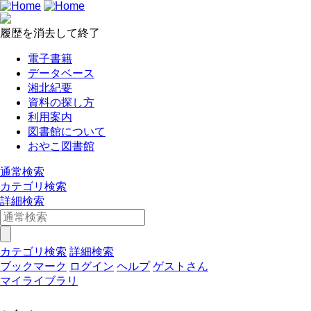
履歴を消去して終了
電子書籍
データベース
湘北紀要
資料の探し方
利用案内
図書館について
おやこ図書館
通常検索
カテゴリ検索
詳細検索
カテゴリ検索
詳細検索
ブックマーク
ログイン
ヘルプ
ゲストさん
マイライブラリ