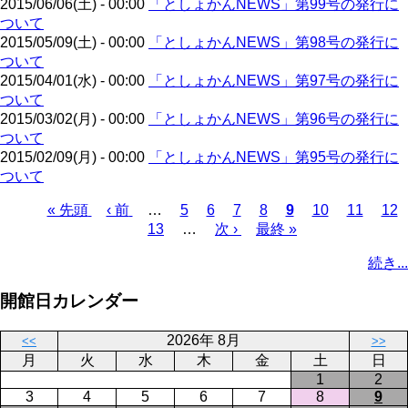
2015/06/06(土) - 00:00
「としょかんNEWS」第99号の発行に
ジ
ついて
2015/05/09(土) - 00:00
「としょかんNEWS」第98号の発行に
ついて
2015/04/01(水) - 00:00
「としょかんNEWS」第97号の発行に
ついて
2015/03/02(月) - 00:00
「としょかんNEWS」第96号の発行に
ついて
2015/02/09(月) - 00:00
「としょかんNEWS」第95号の発行に
ついて
先
« 先頭
前
‹ 前
…
ペ
5
ペ
6
ペ
7
ペ
8
カ
9
ペ
10
ペ
11
ペ
12
頭
ペ
ペ
13
ー
…
ー
次
次 ›
ー
最
最終 »
ー
レ
ー
ー
ー
ペ
ペ
ー
ー
ジ
ジ
ペ
ジ
終
ジ
ン
ジ
ジ
ジ
ー
続き...
ー
ジ
ジ
ー
ペ
ト
ジ
ジ
ジ
ー
ペ
送
開館日カレンダー
ジ
ー
り
ジ
2026年 8月
<<
>>
月
火
水
木
金
土
日
1
2
3
4
5
6
7
8
9