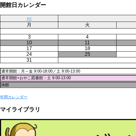
ー
ジ
開館日カレンダー
ジ
送
り
<<
月
火
3
4
10
11
17
18
24
25
31
年間カレンダー
マイライブラリ