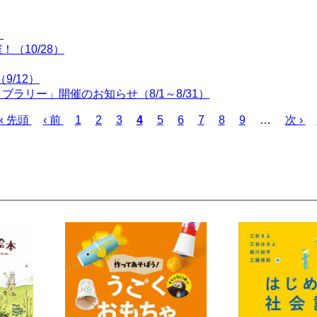
！
（10/28）
9/12）
ラリー」開催のお知らせ（8/1～8/31）
先
« 先頭
前
‹ 前
ペ
1
ペ
2
ペ
3
カ
4
ペ
5
ペ
6
ペ
7
ペ
8
ペ
9
…
次
次 ›
頭
ペ
ー
ー
ー
レ
ー
ー
ー
ー
ー
ペ
ペ
ー
ジ
ジ
ジ
ン
ジ
ジ
ジ
ジ
ジ
ー
ー
ジ
ト
ジ
ジ
ペ
ー
ジ