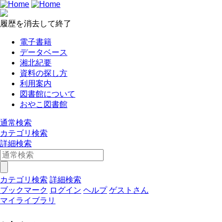
履歴を消去して終了
電子書籍
データベース
湘北紀要
資料の探し方
利用案内
図書館について
おやこ図書館
通常検索
カテゴリ検索
詳細検索
カテゴリ検索
詳細検索
ブックマーク
ログイン
ヘルプ
ゲストさん
マイライブラリ