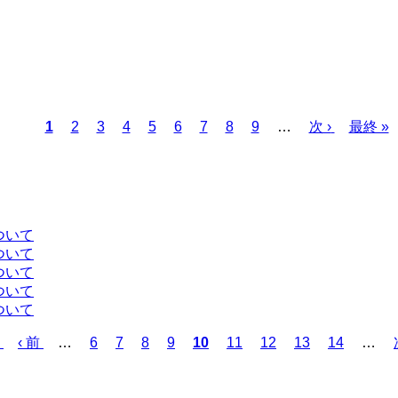
カ
1
ペ
2
ペ
3
ペ
4
ペ
5
ペ
6
ペ
7
ペ
8
ペ
9
…
次
次 ›
最
最終 »
レ
ー
ー
ー
ー
ー
ー
ー
ー
ペ
終
ン
ジ
ジ
ジ
ジ
ジ
ジ
ジ
ジ
ー
ペ
ト
ジ
ー
ペ
ジ
ー
ついて
ジ
ついて
ついて
ついて
ついて
前
‹ 前
…
ペ
6
ペ
7
ペ
8
ペ
9
カ
10
ペ
11
ペ
12
ペ
13
ペ
14
…
ペ
ー
ー
ー
ー
レ
ー
ー
ー
ー
ー
ジ
ジ
ジ
ジ
ン
ジ
ジ
ジ
ジ