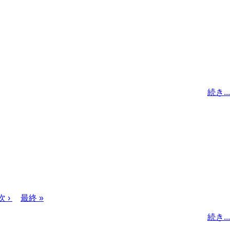
続き...
次
次 ›
最
最終 »
ペ
終
続き...
ー
ペ