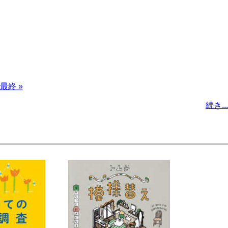
最
最終 »
終
続き...
ペ
ー
ジ