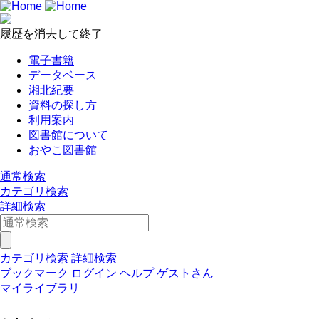
履歴を消去して終了
電子書籍
データベース
湘北紀要
資料の探し方
利用案内
図書館について
おやこ図書館
通常検索
カテゴリ検索
詳細検索
カテゴリ検索
詳細検索
ブックマーク
ログイン
ヘルプ
ゲストさん
マイライブラリ