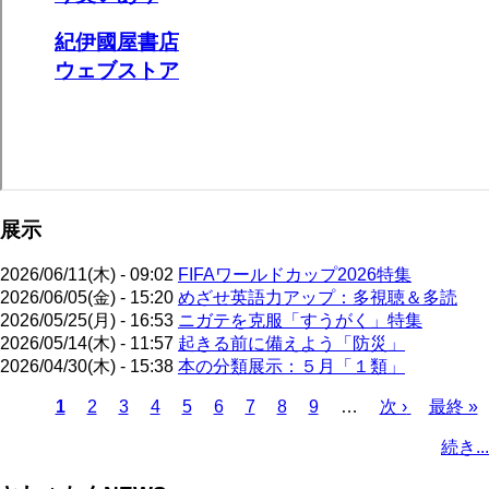
展示
2026/06/11(木) - 09:02
FIFAワールドカップ2026特集
2026/06/05(金) - 15:20
めざせ英語力アップ：多視聴＆多読
2026/05/25(月) - 16:53
ニガテを克服「すうがく」特集
2026/05/14(木) - 11:57
起きる前に備えよう「防災」
2026/04/30(木) - 15:38
本の分類展示：５月「１類」
カ
1
ペ
2
ペ
3
ペ
4
ペ
5
ペ
6
ペ
7
ペ
8
ペ
9
…
次
次 ›
最
最終 »
レ
ー
ー
ー
ー
ー
ー
ー
ー
ペ
終
ペ
続き...
ン
ジ
ジ
ジ
ジ
ジ
ジ
ジ
ジ
ー
ペ
ー
ト
ジ
ー
ジ