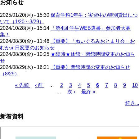
お知らせ
2025/01/20(月) - 15:30
保育学科1年生：実習中の特別貸出につ
いて（1/20～3/29）
2024/10/28(月) - 15:14
「第4回 学生WEB選書」参加者大募
集！
2024/08/30(金) - 11:46
【重要】「ぬいぐるみおとまり会」お
むかえ日変更のお知らせ
2024/08/30(金) - 10:25
★臨時★休館・閉館時間変更のお知ら
せ
2024/08/29(木) - 16:21
【重要】閉館時間の変更のお知らせ
（8/29）
先
« 先頭
前
‹ 前
…
ペ
2
ペ
3
ペ
4
ペ
5
カ
6
ペ
7
ペ
8
ペ
9
ペ
10
頭
ペ
…
ー
次
次 ›
ー
ー
最
最終 »
ー
レ
ー
ー
ー
ー
ペ
ペ
ー
ジ
ペ
ジ
ジ
終
ジ
ン
ジ
ジ
ジ
ジ
ー
続き...
ー
ジ
ー
ペ
ト
ジ
ジ
ジ
ー
ペ
送
新着資料
ジ
ー
り
ジ