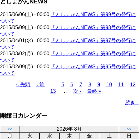
としょかんNEWS
ペ
ジ
送
ー
り
2015/06/06(土) - 00:00
「としょかんNEWS」第99号の発行に
ジ
ついて
2015/05/09(土) - 00:00
「としょかんNEWS」第98号の発行に
ついて
2015/04/01(水) - 00:00
「としょかんNEWS」第97号の発行に
ついて
2015/03/02(月) - 00:00
「としょかんNEWS」第96号の発行に
ついて
2015/02/09(月) - 00:00
「としょかんNEWS」第95号の発行に
ついて
先
« 先頭
前
‹ 前
…
ペ
5
ペ
6
ペ
7
ペ
8
カ
9
ペ
10
ペ
11
ペ
12
頭
ペ
ペ
13
ー
…
ー
次
次 ›
ー
最
最終 »
ー
レ
ー
ー
ー
ペ
ペ
ー
ー
ジ
ジ
ペ
ジ
終
ジ
ン
ジ
ジ
ジ
ー
続き...
ー
ジ
ジ
ー
ペ
ト
ジ
ジ
ジ
ー
ペ
送
開館日カレンダー
ジ
ー
り
ジ
2026年 8月
<<
>>
月
火
水
木
金
土
日