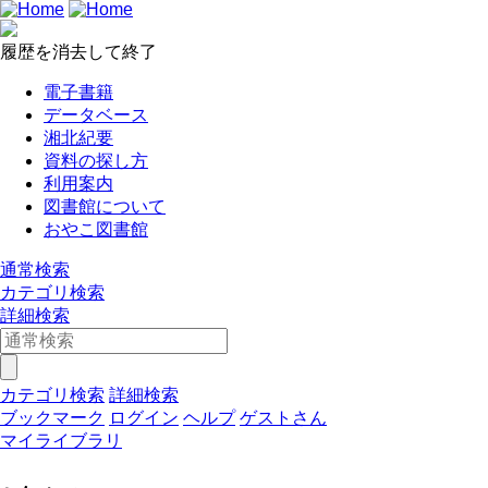
履歴を消去して終了
電子書籍
データベース
湘北紀要
資料の探し方
利用案内
図書館について
おやこ図書館
通常検索
カテゴリ検索
詳細検索
カテゴリ検索
詳細検索
ブックマーク
ログイン
ヘルプ
ゲストさん
マイライブラリ