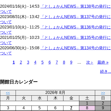
ジ
2024/01/16(火) - 14:53
「としょかんNEWS」第138号の発行に
ついて
2023/08/31(木) - 13:42
「としょかんNEWS」第137号の発行に
ついて
2023/01/10(火) - 11:25
「としょかんNEWS」第136号の発行に
ついて
2021/01/25(月) - 10:23
「としょかんNEWS」第135号の発行に
ついて
2020/06/30(火) - 15:08
「としょかんNEWS」第134号の発行に
ついて
カ
1
ペ
2
ペ
3
ペ
4
ペ
5
ペ
6
ペ
7
ペ
8
ペ
9
…
次
次 ›
最
最終 »
レ
ー
ー
ー
ー
ー
ー
ー
ー
ペ
終
ペ
続き...
ン
ジ
ジ
ジ
ジ
ジ
ジ
ジ
ジ
ー
ペ
ー
ト
ジ
ー
ジ
開館日カレンダー
ペ
ジ
送
ー
り
2026年 8月
<<
>>
ジ
月
火
水
木
金
土
日
1
2
3
4
5
6
7
8
9