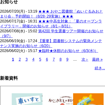
お知らせ
2026/07/20(月) - 13:19
★★★ おやこ図書館「ぬいぐるみおと
まり会」予約開始！（8/28･29実施）★★★
2026/07/17(金) - 16:31
★★★中高生対象：「夏のオープンラ
イブラリー」開催のお知らせ（8/1～8/31）
2026/07/08(水) - 15:02
第42回 学生選書ツアー開催のお知らせ
（9/7）
2026/06/19(金) - 17:24
【重要】図書館システムの緊急メンテ
ナンス実施のお知らせ（6/20）
2026/06/02(火) - 15:17
★臨時★休館のお知らせ（6/3(水)）
カ
1
ペ
2
ペ
3
ペ
4
ペ
5
ペ
6
ペ
7
ペ
8
ペ
9
…
次
次 ›
最
最終 »
レ
ー
ー
ー
ー
ー
ー
ー
ー
ペ
終
ペ
続き...
ン
ジ
ジ
ジ
ジ
ジ
ジ
ジ
ジ
ー
ペ
ー
ト
ジ
ー
ジ
新着資料
ペ
ジ
送
ー
り
ジ