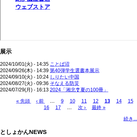
展示
2024/10/01(火) - 14:35
ことば沼
2024/09/26(木) - 14:39
第40弾学生選書本展示
2024/09/10(火) - 10:24
しりたい中国
2024/08/27(火) - 09:36
そなえる防災
2024/07/29(月) - 16:13
2024「湘北🎐夏の100冊」
先
« 先頭
前
‹ 前
…
ペ
9
ペ
10
ペ
11
ペ
12
カ
13
ペ
14
ペ
15
頭
ペ
ペ
16
ペ
17
ー
…
ー
次
次 ›
ー
最
最終 »
ー
レ
ー
ー
ペ
ペ
ー
ー
ー
ジ
ジ
ペ
ジ
終
ジ
ン
ジ
ジ
ー
続き...
ー
ジ
ジ
ジ
ー
ペ
ト
ジ
ジ
ジ
ー
ペ
送
としょかんNEWS
ジ
ー
り