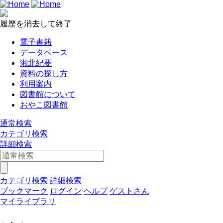
履歴を消去して終了
電子書籍
データベース
湘北紀要
資料の探し方
利用案内
図書館について
おやこ図書館
通常検索
カテゴリ検索
詳細検索
カテゴリ検索
詳細検索
ブックマーク
ログイン
ヘルプ
ゲストさん
マイライブラリ