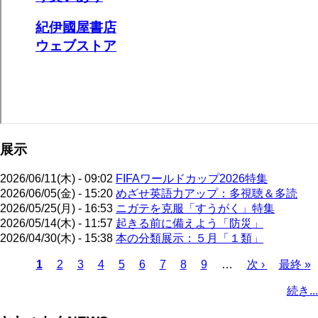
展示
2026/06/11(木) - 09:02
FIFAワールドカップ2026特集
2026/06/05(金) - 15:20
めざせ英語力アップ：多視聴＆多読
2026/05/25(月) - 16:53
ニガテを克服「すうがく」特集
2026/05/14(木) - 11:57
起きる前に備えよう「防災」
2026/04/30(木) - 15:38
本の分類展示：５月「１類」
カ
1
ペ
2
ペ
3
ペ
4
ペ
5
ペ
6
ペ
7
ペ
8
ペ
9
…
次
次 ›
最
最終 »
レ
ー
ー
ー
ー
ー
ー
ー
ー
ペ
終
ペ
続き...
ン
ジ
ジ
ジ
ジ
ジ
ジ
ジ
ジ
ー
ペ
ー
ト
ジ
ー
ジ