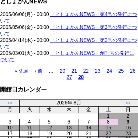
としょかんNEWS
ペ
ジ
送
ー
り
2005/06/06(月) - 00:00
「としょかんNEWS」第4号の発行につ
ジ
いて
2005/05/06(金) - 00:00
「としょかんNEWS」第3号の発行につ
いて
2005/04/14(木) - 00:00
「としょかんNEWS」第2号の発行につ
いて
2005/03/01(火) - 00:00
「としょかんNEWS」創刊号の発行に
ついて
先
« 先頭
前
‹ 前
…
ペ
20
ペ
21
ペ
22
ペ
23
ペ
24
ペ
25
ペ
26
27
28
頭
ペ
ー
ペ
ー
カ
ー
ー
ー
ー
ー
ペ
ペ
ー
ジ
ー
ジ
レ
ジ
ジ
ジ
ジ
ジ
ー
開館日カレンダー
ー
ジ
ジ
ン
ジ
ジ
ト
送
2026年 8月
ペ
り
<<
>>
月
火
水
木
金
土
日
ー
1
2
ジ
3
4
5
6
7
8
9
10
11
12
13
14
15
16
17
18
19
20
21
22
23