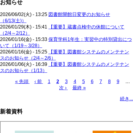
お知らせ
2026/06/02(火) - 13:25
図書館開館日変更のお知らせ
（6/13(土)）
2026/01/29(木) - 15:41
【重要】蔵書点検中の休館について
（2/4～2/12）
2026/01/16(金) - 15:33
保育学科1年生：実習中の特別貸出につ
いて（1/19～3/28）
2026/01/16(金) - 15:25
【重要】図書館システムのメンテナン
スのお知らせ（2/4～2/6）
2026/01/06(火) - 16:39
【重要】図書館システムのメンテナン
スのお知らせ（1/13）
先
« 先頭
前
‹ 前
ペ
1
カ
2
ペ
3
ペ
4
ペ
5
ペ
6
ペ
7
ペ
8
ペ
9
…
頭
ペ
ー
レ
次
次 ›
ー
最
最終 »
ー
ー
ー
ー
ー
ー
ペ
ペ
ー
ジ
ン
ペ
ジ
終
ジ
ジ
ジ
ジ
ジ
ジ
ー
続き...
ー
ジ
ト
ー
ペ
ジ
ジ
ペ
ジ
ー
送
新着資料
ー
ジ
り
ジ