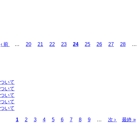
前
‹ 前
…
ペ
20
ペ
21
ペ
22
ペ
23
カ
24
ペ
25
ペ
26
ペ
27
ペ
28
…
ペ
ー
ー
ー
ー
レ
ー
ー
ー
ー
ー
ジ
ジ
ジ
ジ
ン
ジ
ジ
ジ
ジ
ジ
ト
ペ
ー
について
ジ
について
について
について
について
カ
1
ペ
2
ペ
3
ペ
4
ペ
5
ペ
6
ペ
7
ペ
8
ペ
9
…
次
次 ›
最
最終 »
レ
ー
ー
ー
ー
ー
ー
ー
ー
ペ
終
ン
ジ
ジ
ジ
ジ
ジ
ジ
ジ
ジ
ー
ペ