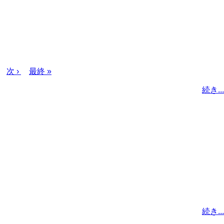
次
次 ›
最
最終 »
ペ
終
続き...
ー
ペ
ジ
ー
ジ
続き...