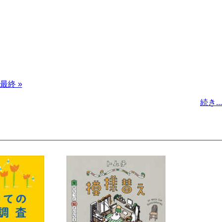
最
最終 »
終
続き...
ペ
ー
ジ