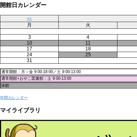
ジ
開館日カレンダー
送
り
<<
月
火
3
4
10
11
17
18
24
25
31
年間カレンダー
マイライブラリ