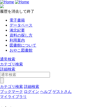
履歴を消去して終了
電子書籍
データベース
湘北紀要
資料の探し方
利用案内
図書館について
おやこ図書館
通常検索
カテゴリ検索
詳細検索
カテゴリ検索
詳細検索
ブックマーク
ログイン
ヘルプ
ゲストさん
マイライブラリ