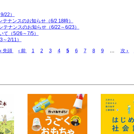
/22）
テナンスのお知らせ（6/2 18時）
ンテナンスのお知らせ（6/22～6/23）
（5/26～7/5）
～2/11）
先
« 先頭
前
‹ 前
ペ
1
ペ
2
ペ
3
ペ
4
カ
5
ペ
6
ペ
7
ペ
8
ペ
9
…
次
次 ›
頭
ペ
ー
ー
ー
ー
レ
ー
ー
ー
ー
ペ
ペ
ー
ジ
ジ
ジ
ジ
ン
ジ
ジ
ジ
ジ
ー
ー
ジ
ト
ジ
ジ
ペ
ー
ジ