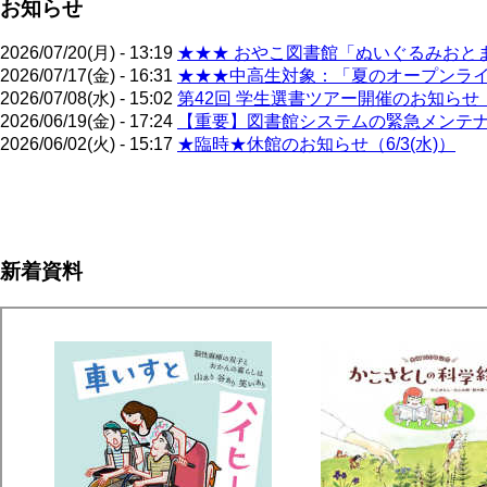
お知らせ
2026/07/20(月) - 13:19
★★★ おやこ図書館「ぬいぐるみおとま
2026/07/17(金) - 16:31
★★★中高生対象：「夏のオープンライブ
2026/07/08(水) - 15:02
第42回 学生選書ツアー開催のお知らせ（
2026/06/19(金) - 17:24
【重要】図書館システムの緊急メンテナン
2026/06/02(火) - 15:17
★臨時★休館のお知らせ（6/3(水)）
ペ
ー
ジ
新着資料
送
り