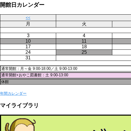
ジ
開館日カレンダー
送
り
<<
月
火
3
4
10
11
17
18
24
25
31
年間カレンダー
マイライブラリ