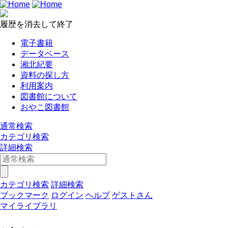
履歴を消去して終了
電子書籍
データベース
湘北紀要
資料の探し方
利用案内
図書館について
おやこ図書館
通常検索
カテゴリ検索
詳細検索
カテゴリ検索
詳細検索
ブックマーク
ログイン
ヘルプ
ゲストさん
マイライブラリ