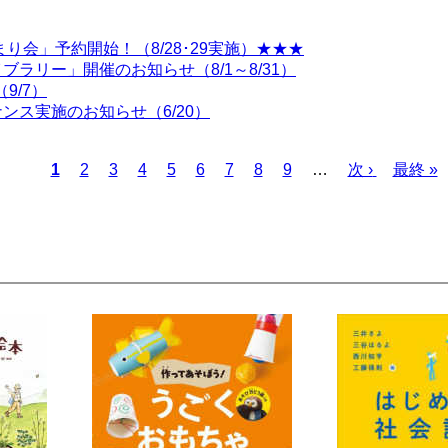
り会」予約開始！（8/28･29実施）★★★
ラリー」開催のお知らせ（8/1～8/31）
9/7）
ス実施のお知らせ（6/20）
カ
1
ペ
2
ペ
3
ペ
4
ペ
5
ペ
6
ペ
7
ペ
8
ペ
9
…
次
次 ›
最
最終 »
レ
ー
ー
ー
ー
ー
ー
ー
ー
ペ
終
ン
ジ
ジ
ジ
ジ
ジ
ジ
ジ
ジ
ー
ペ
ト
ジ
ー
ペ
ジ
ー
ジ