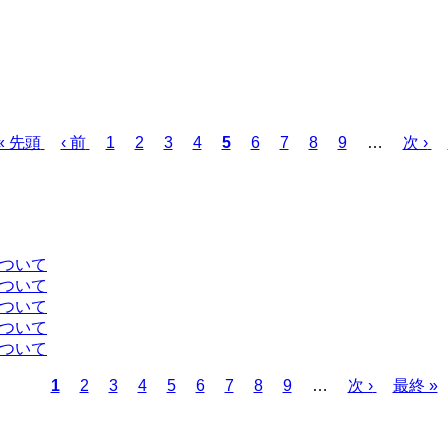
先
« 先頭
前
‹ 前
ペ
1
ペ
2
ペ
3
ペ
4
カ
5
ペ
6
ペ
7
ペ
8
ペ
9
…
次
次 ›
頭
ペ
ー
ー
ー
ー
レ
ー
ー
ー
ー
ペ
ペ
ー
ジ
ジ
ジ
ジ
ン
ジ
ジ
ジ
ジ
ー
ー
ジ
ト
ジ
ジ
ペ
ー
について
ジ
について
について
について
について
カ
1
ペ
2
ペ
3
ペ
4
ペ
5
ペ
6
ペ
7
ペ
8
ペ
9
…
次
次 ›
最
最終 »
レ
ー
ー
ー
ー
ー
ー
ー
ー
ペ
終
ン
ジ
ジ
ジ
ジ
ジ
ジ
ジ
ジ
ー
ペ