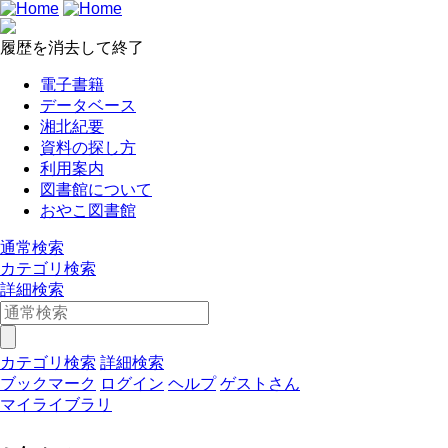
履歴を消去して終了
電子書籍
データベース
湘北紀要
資料の探し方
利用案内
図書館について
おやこ図書館
通常検索
カテゴリ検索
詳細検索
カテゴリ検索
詳細検索
ブックマーク
ログイン
ヘルプ
ゲストさん
マイライブラリ