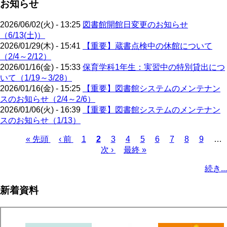
お知らせ
2026/06/02(火) - 13:25
図書館開館日変更のお知らせ
（6/13(土)）
2026/01/29(木) - 15:41
【重要】蔵書点検中の休館について
（2/4～2/12）
2026/01/16(金) - 15:33
保育学科1年生：実習中の特別貸出につ
いて（1/19～3/28）
2026/01/16(金) - 15:25
【重要】図書館システムのメンテナン
スのお知らせ（2/4～2/6）
2026/01/06(火) - 16:39
【重要】図書館システムのメンテナン
スのお知らせ（1/13）
先
« 先頭
前
‹ 前
ペ
1
カ
2
ペ
3
ペ
4
ペ
5
ペ
6
ペ
7
ペ
8
ペ
9
…
頭
ペ
ー
レ
次
次 ›
ー
最
最終 »
ー
ー
ー
ー
ー
ー
ペ
ペ
ー
ジ
ン
ペ
ジ
終
ジ
ジ
ジ
ジ
ジ
ジ
ー
続き...
ー
ジ
ト
ー
ペ
ジ
ジ
ペ
ジ
ー
送
新着資料
ー
ジ
り
ジ