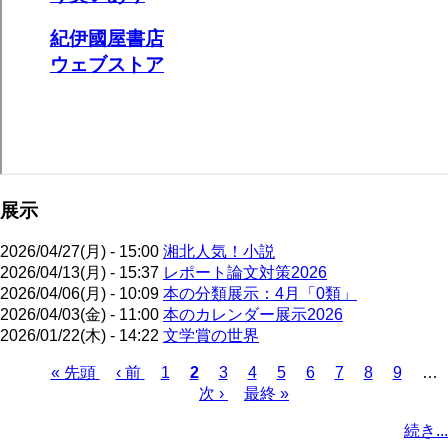
展示
2026/04/27(月) - 15:00
湘北人気！小説
2026/04/13(月) - 15:37
レポート論文対策2026
2026/04/06(月) - 10:09
本の分類展示：4月「0類」
2026/04/03(金) - 11:00
本のカレンダー展示2026
2026/01/22(木) - 14:22
文学賞の世界
先
« 先頭
前
‹ 前
ペ
1
カ
2
ペ
3
ペ
4
ペ
5
ペ
6
ペ
7
ペ
8
ペ
9
…
頭
ペ
ー
レ
次
次 ›
ー
最
最終 »
ー
ー
ー
ー
ー
ー
ペ
ペ
ー
ジ
ン
ペ
ジ
終
ジ
ジ
ジ
ジ
ジ
ジ
ー
続き...
ー
ジ
ト
ー
ペ
ジ