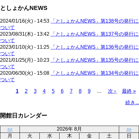
ジ
ペ
ジ
ー
送
としょかんNEWS
ー
ジ
り
ジ
2024/01/16(火) - 14:53
「としょかんNEWS」第138号の発行に
ついて
2023/08/31(木) - 13:42
「としょかんNEWS」第137号の発行に
ついて
2023/01/10(火) - 11:25
「としょかんNEWS」第136号の発行に
ついて
2021/01/25(月) - 10:23
「としょかんNEWS」第135号の発行に
ついて
2020/06/30(火) - 15:08
「としょかんNEWS」第134号の発行に
ついて
カ
1
ペ
2
ペ
3
ペ
4
ペ
5
ペ
6
ペ
7
ペ
8
ペ
9
…
次
次 ›
最
最終 »
レ
ー
ー
ー
ー
ー
ー
ー
ー
ペ
終
ペ
続き...
ン
ジ
ジ
ジ
ジ
ジ
ジ
ジ
ジ
ー
ペ
ー
ト
ジ
ー
ジ
開館日カレンダー
ペ
ジ
送
ー
り
2026年 8月
<<
>>
ジ
月
火
水
木
金
土
日