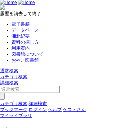
履歴を消去して終了
電子書籍
データベース
湘北紀要
資料の探し方
利用案内
図書館について
おやこ図書館
通常検索
カテゴリ検索
詳細検索
カテゴリ検索
詳細検索
ブックマーク
ログイン
ヘルプ
ゲストさん
マイライブラリ