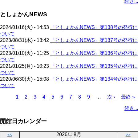
続き...
ー
ジ
ジ
ー
ペ
ト
ジ
ジ
ジ
ー
ペ
送
としょかんNEWS
ジ
ー
り
ジ
2024/01/16(火) - 14:53
「としょかんNEWS」第138号の発行に
ついて
2023/08/31(木) - 13:42
「としょかんNEWS」第137号の発行に
ついて
2023/01/10(火) - 11:25
「としょかんNEWS」第136号の発行に
ついて
2021/01/25(月) - 10:23
「としょかんNEWS」第135号の発行に
ついて
2020/06/30(火) - 15:08
「としょかんNEWS」第134号の発行に
ついて
カ
1
ペ
2
ペ
3
ペ
4
ペ
5
ペ
6
ペ
7
ペ
8
ペ
9
…
次
次 ›
最
最終 »
レ
ー
ー
ー
ー
ー
ー
ー
ー
ペ
終
ペ
続き...
ン
ジ
ジ
ジ
ジ
ジ
ジ
ジ
ジ
ー
ペ
ー
ト
ジ
ー
ジ
開館日カレンダー
ペ
ジ
送
ー
り
2026年 8月
<<
>>
ジ