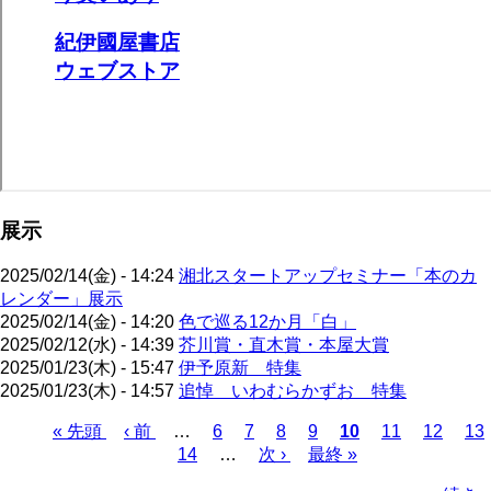
展示
2025/02/14(金) - 14:24
湘北スタートアップセミナー「本のカ
レンダー」展示
2025/02/14(金) - 14:20
色で巡る12か月「白」
2025/02/12(水) - 14:39
芥川賞・直木賞・本屋大賞
2025/01/23(木) - 15:47
伊予原新 特集
2025/01/23(木) - 14:57
追悼 いわむらかずお 特集
先
« 先頭
前
‹ 前
…
ペ
6
ペ
7
ペ
8
ペ
9
カ
10
ペ
11
ペ
12
ペ
13
頭
ペ
ペ
14
ー
…
ー
次
次 ›
ー
ー
最
最終 »
レ
ー
ー
ー
ペ
ペ
ー
ー
ジ
ジ
ペ
ジ
ジ
終
ン
ジ
ジ
ジ
ー