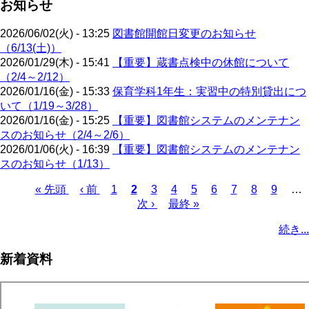
お知らせ
2026/06/02(火) - 13:25
図書館開館日変更のお知らせ
（6/13(土)）
2026/01/29(木) - 15:41
【重要】蔵書点検中の休館について
（2/4～2/12）
2026/01/16(金) - 15:33
保育学科1年生：実習中の特別貸出につ
いて（1/19～3/28）
2026/01/16(金) - 15:25
【重要】図書館システムのメンテナン
スのお知らせ（2/4～2/6）
2026/01/06(火) - 16:39
【重要】図書館システムのメンテナン
スのお知らせ（1/13）
先
« 先頭
前
‹ 前
ペ
1
カ
2
ペ
3
ペ
4
ペ
5
ペ
6
ペ
7
ペ
8
ペ
9
…
頭
ペ
ー
レ
次
次 ›
ー
最
最終 »
ー
ー
ー
ー
ー
ー
ペ
ペ
ー
ジ
ン
ペ
ジ
終
ジ
ジ
ジ
ジ
ジ
ジ
ー
続き...
ー
ジ
ト
ー
ペ
ジ
ジ
ペ
ジ
ー
送
新着資料
ー
ジ
り
ジ