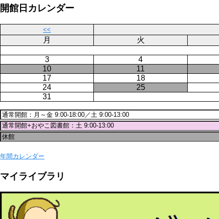
ジ
開館日カレンダー
送
り
<<
月
火
3
4
10
11
17
18
24
25
31
年間カレンダー
マイライブラリ