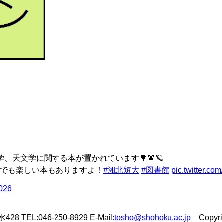
、天文学に関する本が置かれています🌳🫎🪐
でも楽しい本もありますよ！
#湘北短大
#図書館
pic.twitter.c
2026
L:046-250-8929 E-Mail:
tosho@shohoku.ac.jp
Copyrigh