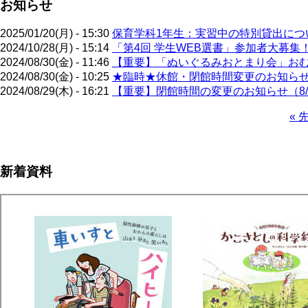
お知らせ
2025/01/20(月) - 15:30
保育学科1年生：実習中の特別貸出について
2024/10/28(月) - 15:14
「第4回 学生WEB選書」参加者大募集
2024/08/30(金) - 11:46
【重要】「ぬいぐるみおとまり会」お
2024/08/30(金) - 10:25
★臨時★休館・閉館時間変更のお知ら
2024/08/29(木) - 16:21
【重要】閉館時間の変更のお知らせ（8/
先
« 
頭
ペ
ペ
ー
ー
ジ
新着資料
ジ
送
り