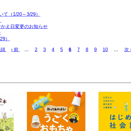
（1/20～3/29）
！
むかえ日変更のお知らせ
せ
29）
先頭
前
‹ 前
…
ペ
2
ペ
3
ペ
4
ペ
5
カ
6
ペ
7
ペ
8
ペ
9
ペ
10
…
次
次 
ペ
ー
ー
ー
ー
レ
ー
ー
ー
ー
ペ
ー
ジ
ジ
ジ
ジ
ン
ジ
ジ
ジ
ジ
ー
ジ
ト
ジ
ペ
ー
ジ