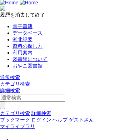
履歴を消去して終了
電子書籍
データベース
湘北紀要
資料の探し方
利用案内
図書館について
おやこ図書館
通常検索
カテゴリ検索
詳細検索
カテゴリ検索
詳細検索
ブックマーク
ログイン
ヘルプ
ゲストさん
マイライブラリ