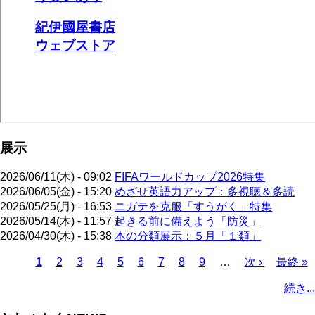
展示
2026/06/11(木) - 09:02
FIFAワールドカップ2026特集
2026/06/05(金) - 15:20
めざせ英語力アップ：多視聴＆多読
2026/05/25(月) - 16:53
ニガテを克服「すうがく」特集
2026/05/14(木) - 11:57
起きる前に備えよう「防災」
2026/04/30(木) - 15:38
本の分類展示：５月「１類」
カ
1
ペ
2
ペ
3
ペ
4
ペ
5
ペ
6
ペ
7
ペ
8
ペ
9
…
次
次 ›
最
最終 »
レ
ー
ー
ー
ー
ー
ー
ー
ー
ペ
終
ペ
続き...
ン
ジ
ジ
ジ
ジ
ジ
ジ
ジ
ジ
ー
ペ
ー
ト
ジ
ー
ジ