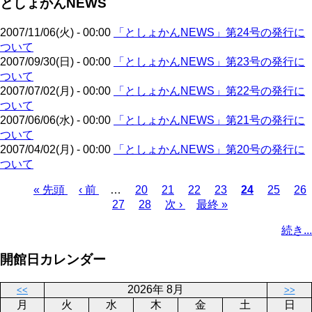
としょかんNEWS
ペ
ジ
送
ー
り
2007/11/06(火) - 00:00
「としょかんNEWS」第24号の発行に
ジ
ついて
2007/09/30(日) - 00:00
「としょかんNEWS」第23号の発行に
ついて
2007/07/02(月) - 00:00
「としょかんNEWS」第22号の発行に
ついて
2007/06/06(水) - 00:00
「としょかんNEWS」第21号の発行に
ついて
2007/04/02(月) - 00:00
「としょかんNEWS」第20号の発行に
ついて
先
« 先頭
前
‹ 前
…
ペ
20
ペ
21
ペ
22
ペ
23
カ
24
ペ
25
ペ
26
頭
ペ
ペ
27
ー
ペ
28
ー
次
次 ›
ー
最
最終 »
ー
レ
ー
ー
ペ
ペ
ー
ー
ジ
ー
ジ
ペ
ジ
終
ジ
ン
ジ
ジ
ー
続き...
ー
ジ
ジ
ジ
ー
ペ
ト
ジ
ジ
ジ
ー
ペ
送
開館日カレンダー
ジ
ー
り
ジ
2026年 8月
<<
>>
月
火
水
木
金
土
日