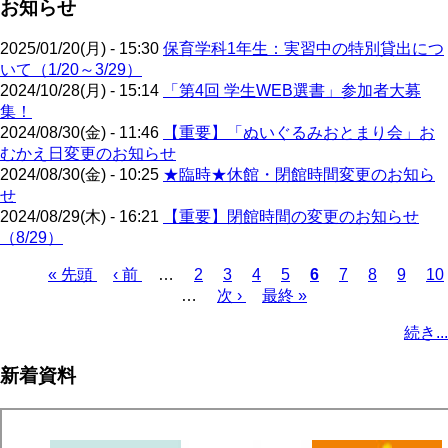
お知らせ
2025/01/20(月) - 15:30
保育学科1年生：実習中の特別貸出につ
いて（1/20～3/29）
2024/10/28(月) - 15:14
「第4回 学生WEB選書」参加者大募
集！
2024/08/30(金) - 11:46
【重要】「ぬいぐるみおとまり会」お
むかえ日変更のお知らせ
2024/08/30(金) - 10:25
★臨時★休館・閉館時間変更のお知ら
せ
2024/08/29(木) - 16:21
【重要】閉館時間の変更のお知らせ
（8/29）
先
« 先頭
前
‹ 前
…
ペ
2
ペ
3
ペ
4
ペ
5
カ
6
ペ
7
ペ
8
ペ
9
ペ
10
頭
ペ
…
ー
次
次 ›
ー
ー
最
最終 »
ー
レ
ー
ー
ー
ー
ペ
ペ
ー
ジ
ペ
ジ
ジ
終
ジ
ン
ジ
ジ
ジ
ジ
ー
続き...
ー
ジ
ー
ペ
ト
ジ
ジ
ジ
ー
ペ
送
新着資料
ジ
ー
り
ジ