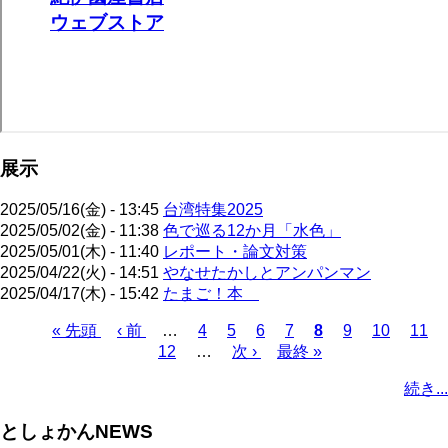
展示
2025/05/16(金) - 13:45
台湾特集2025
2025/05/02(金) - 11:38
色で巡る12か月「水色」
2025/05/01(木) - 11:40
レポート・論文対策
2025/04/22(火) - 14:51
やなせたかしとアンパンマン
2025/04/17(木) - 15:42
たまご！本
先
« 先頭
前
‹ 前
…
ペ
4
ペ
5
ペ
6
ペ
7
カ
8
ペ
9
ペ
10
ペ
11
頭
ペ
12
…
ー
ー
次
次 ›
ー
最
最終 »
ー
レ
ー
ー
ー
ペ
ペ
ー
ジ
ジ
ペ
ジ
終
ジ
ン
ジ
ジ
ジ
ー
続き...
ー
ジ
ー
ペ
ト
ジ
ジ
ジ
ー
ペ
送
としょかんNEWS
ジ
ー
り