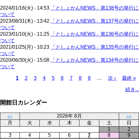
ジ
2024/01/16(火) - 14:53
「としょかんNEWS」第138号の発行に
ついて
2023/08/31(木) - 13:42
「としょかんNEWS」第137号の発行に
ついて
2023/01/10(火) - 11:25
「としょかんNEWS」第136号の発行に
ついて
2021/01/25(月) - 10:23
「としょかんNEWS」第135号の発行に
ついて
2020/06/30(火) - 15:08
「としょかんNEWS」第134号の発行に
ついて
カ
1
ペ
2
ペ
3
ペ
4
ペ
5
ペ
6
ペ
7
ペ
8
ペ
9
…
次
次 ›
最
最終 »
レ
ー
ー
ー
ー
ー
ー
ー
ー
ペ
終
ペ
続き...
ン
ジ
ジ
ジ
ジ
ジ
ジ
ジ
ジ
ー
ペ
ー
ト
ジ
ー
ジ
開館日カレンダー
ペ
ジ
送
ー
り
2026年 8月
<<
>>
ジ
月
火
水
木
金
土
日
1
2
3
4
5
6
7
8
9