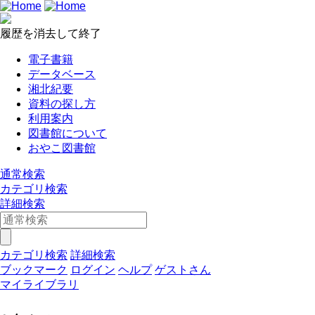
履歴を消去して終了
電子書籍
データベース
湘北紀要
資料の探し方
利用案内
図書館について
おやこ図書館
通常検索
カテゴリ検索
詳細検索
カテゴリ検索
詳細検索
ブックマーク
ログイン
ヘルプ
ゲストさん
マイライブラリ