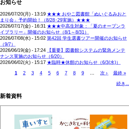
お知らせ
2026/07/20(月) - 13:19
★★★ おやこ図書館「ぬいぐるみおと
まり会」予約開始！（8/28･29実施）★★★
2026/07/17(金) - 16:31
★★★中高生対象：「夏のオープンラ
イブラリー」開催のお知らせ（8/1～8/31）
2026/07/08(水) - 15:02
第42回 学生選書ツアー開催のお知らせ
（9/7）
2026/06/19(金) - 17:24
【重要】図書館システムの緊急メンテ
ナンス実施のお知らせ（6/20）
2026/06/02(火) - 15:17
★臨時★休館のお知らせ（6/3(水)）
カ
1
ペ
2
ペ
3
ペ
4
ペ
5
ペ
6
ペ
7
ペ
8
ペ
9
…
次
次 ›
最
最終 »
レ
ー
ー
ー
ー
ー
ー
ー
ー
ペ
終
ペ
続き...
ン
ジ
ジ
ジ
ジ
ジ
ジ
ジ
ジ
ー
ペ
ー
ト
ジ
ー
ジ
新着資料
ペ
ジ
送
ー
り
ジ