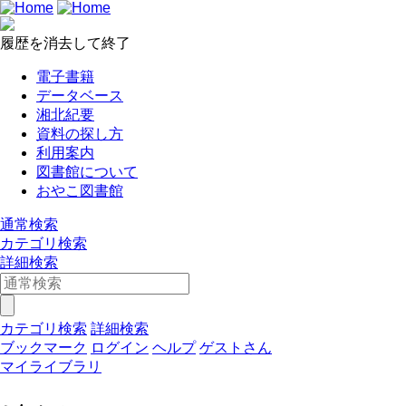
履歴を消去して終了
電子書籍
データベース
湘北紀要
資料の探し方
利用案内
図書館について
おやこ図書館
通常検索
カテゴリ検索
詳細検索
カテゴリ検索
詳細検索
ブックマーク
ログイン
ヘルプ
ゲストさん
マイライブラリ