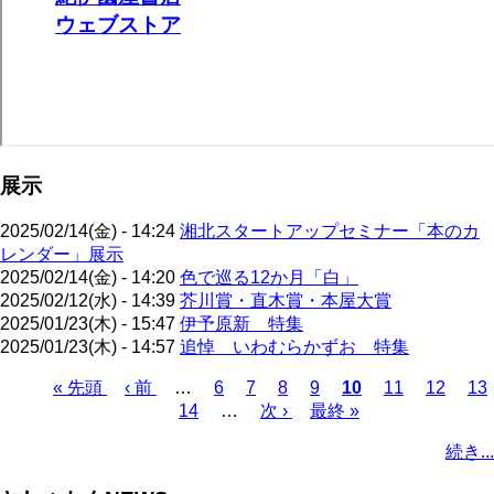
展示
2025/02/14(金) - 14:24
湘北スタートアップセミナー「本のカ
レンダー」展示
2025/02/14(金) - 14:20
色で巡る12か月「白」
2025/02/12(水) - 14:39
芥川賞・直木賞・本屋大賞
2025/01/23(木) - 15:47
伊予原新 特集
2025/01/23(木) - 14:57
追悼 いわむらかずお 特集
先
« 先頭
前
‹ 前
…
ペ
6
ペ
7
ペ
8
ペ
9
カ
10
ペ
11
ペ
12
ペ
13
頭
ペ
ペ
14
ー
…
ー
次
次 ›
ー
ー
最
最終 »
レ
ー
ー
ー
ペ
ペ
ー
ー
ジ
ジ
ペ
ジ
ジ
終
ン
ジ
ジ
ジ
ー
続き...
ー
ジ
ジ
ー
ペ
ト
ジ
ジ
ジ
ー
ペ
送