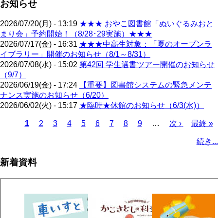
お知らせ
2026/07/20(月) - 13:19
★★★ おやこ図書館「ぬいぐるみおと
まり会」予約開始！（8/28･29実施）★★★
2026/07/17(金) - 16:31
★★★中高生対象：「夏のオープンラ
イブラリー」開催のお知らせ（8/1～8/31）
2026/07/08(水) - 15:02
第42回 学生選書ツアー開催のお知らせ
（9/7）
2026/06/19(金) - 17:24
【重要】図書館システムの緊急メンテ
ナンス実施のお知らせ（6/20）
2026/06/02(火) - 15:17
★臨時★休館のお知らせ（6/3(水)）
カ
1
ペ
2
ペ
3
ペ
4
ペ
5
ペ
6
ペ
7
ペ
8
ペ
9
…
次
次 ›
最
最終 »
レ
ー
ー
ー
ー
ー
ー
ー
ー
ペ
終
ペ
続き...
ン
ジ
ジ
ジ
ジ
ジ
ジ
ジ
ジ
ー
ペ
ー
ト
ジ
ー
ジ
新着資料
ペ
ジ
送
ー
り
ジ