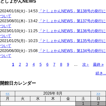
としょかんNEWS
ジ
ー
り
ジ
2024/01/16(火) - 14:53
「としょかんNEWS」第138号の発行に
ついて
2023/08/31(木) - 13:42
「としょかんNEWS」第137号の発行に
ついて
2023/01/10(火) - 11:25
「としょかんNEWS」第136号の発行に
ついて
2021/01/25(月) - 10:23
「としょかんNEWS」第135号の発行に
ついて
2020/06/30(火) - 15:08
「としょかんNEWS」第134号の発行に
ついて
カ
1
ペ
2
ペ
3
ペ
4
ペ
5
ペ
6
ペ
7
ペ
8
ペ
9
…
次
次 ›
最
最終 »
レ
ー
ー
ー
ー
ー
ー
ー
ー
ペ
終
ペ
続き...
ン
ジ
ジ
ジ
ジ
ジ
ジ
ジ
ジ
ー
ペ
ー
ト
ジ
ー
ジ
開館日カレンダー
ペ
ジ
送
ー
り
2026年 8月
<<
>>
ジ
月
火
水
木
金
土
日
1
2