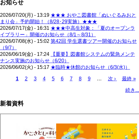
お知らせ
2026/07/20(月) - 13:19
★★★ おやこ図書館「ぬいぐるみおと
まり会」予約開始！（8/28･29実施）★★★
2026/07/17(金) - 16:31
★★★中高生対象：「夏のオープンラ
イブラリー」開催のお知らせ（8/1～8/31）
2026/07/08(水) - 15:02
第42回 学生選書ツアー開催のお知らせ
（9/7）
2026/06/19(金) - 17:24
【重要】図書館システムの緊急メンテ
ナンス実施のお知らせ（6/20）
2026/06/02(火) - 15:17
★臨時★休館のお知らせ（6/3(水)）
カ
1
ペ
2
ペ
3
ペ
4
ペ
5
ペ
6
ペ
7
ペ
8
ペ
9
…
次
次 ›
最
最終 »
レ
ー
ー
ー
ー
ー
ー
ー
ー
ペ
終
ペ
続き...
ン
ジ
ジ
ジ
ジ
ジ
ジ
ジ
ジ
ー
ペ
ー
ト
ジ
ー
ジ
新着資料
ペ
ジ
送
ー
り
ジ