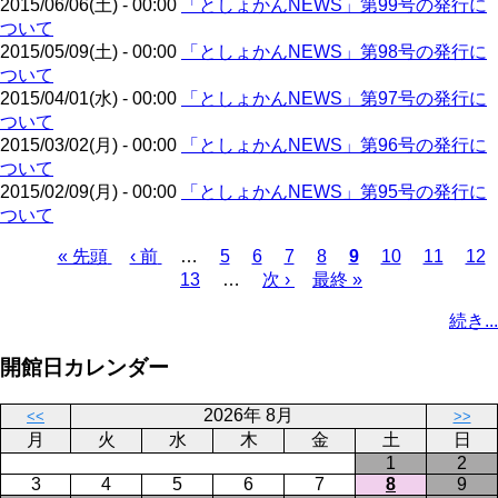
2015/06/06(土) - 00:00
「としょかんNEWS」第99号の発行に
ジ
ついて
2015/05/09(土) - 00:00
「としょかんNEWS」第98号の発行に
ついて
2015/04/01(水) - 00:00
「としょかんNEWS」第97号の発行に
ついて
2015/03/02(月) - 00:00
「としょかんNEWS」第96号の発行に
ついて
2015/02/09(月) - 00:00
「としょかんNEWS」第95号の発行に
ついて
先
« 先頭
前
‹ 前
…
ペ
5
ペ
6
ペ
7
ペ
8
カ
9
ペ
10
ペ
11
ペ
12
頭
ペ
ペ
13
ー
…
ー
次
次 ›
ー
最
最終 »
ー
レ
ー
ー
ー
ペ
ペ
ー
ー
ジ
ジ
ペ
ジ
終
ジ
ン
ジ
ジ
ジ
ー
続き...
ー
ジ
ジ
ー
ペ
ト
ジ
ジ
ジ
ー
ペ
送
開館日カレンダー
ジ
ー
り
ジ
2026年 8月
<<
>>
月
火
水
木
金
土
日
1
2
3
4
5
6
7
8
9