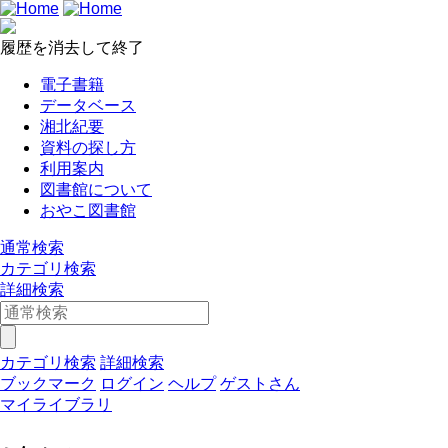
履歴を消去して終了
電子書籍
データベース
湘北紀要
資料の探し方
利用案内
図書館について
おやこ図書館
通常検索
カテゴリ検索
詳細検索
カテゴリ検索
詳細検索
ブックマーク
ログイン
ヘルプ
ゲストさん
マイライブラリ