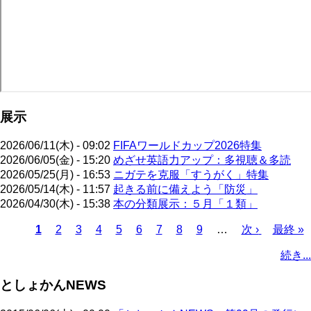
展示
2026/06/11(木) - 09:02
FIFAワールドカップ2026特集
2026/06/05(金) - 15:20
めざせ英語力アップ：多視聴＆多読
2026/05/25(月) - 16:53
ニガテを克服「すうがく」特集
2026/05/14(木) - 11:57
起きる前に備えよう「防災」
2026/04/30(木) - 15:38
本の分類展示：５月「１類」
カ
1
ペ
2
ペ
3
ペ
4
ペ
5
ペ
6
ペ
7
ペ
8
ペ
9
…
次
次 ›
最
最終 »
レ
ー
ー
ー
ー
ー
ー
ー
ー
ペ
終
ペ
続き...
ン
ジ
ジ
ジ
ジ
ジ
ジ
ジ
ジ
ー
ペ
ー
ト
ジ
ー
ジ
としょかんNEWS
ペ
ジ
送
ー
り