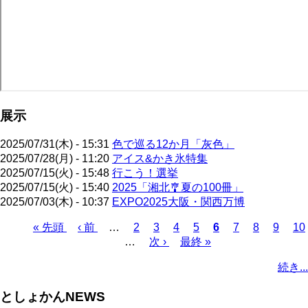
展示
2025/07/31(木) - 15:31
色で巡る12か月「灰色」
2025/07/28(月) - 11:20
アイス&かき氷特集
2025/07/15(火) - 15:48
行こう！選挙
2025/07/15(火) - 15:40
2025「湘北🎐夏の100冊」
2025/07/03(木) - 10:37
EXPO2025大阪・関西万博
先
« 先頭
前
‹ 前
…
ペ
2
ペ
3
ペ
4
ペ
5
カ
6
ペ
7
ペ
8
ペ
9
ペ
10
頭
ペ
…
ー
次
次 ›
ー
ー
最
最終 »
ー
レ
ー
ー
ー
ー
ペ
ペ
ー
ジ
ペ
ジ
ジ
終
ジ
ン
ジ
ジ
ジ
ジ
ー
続き...
ー
ジ
ー
ペ
ト
ジ
ジ
ジ
ー
ペ
送
としょかんNEWS
ジ
ー
り