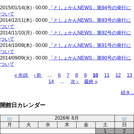
ジ
2015/01/14(水) - 00:00
「としょかんNEWS」第94号の発行に
ついて
2014/12/11(木) - 00:00
「としょかんNEWS」第93号の発行に
ついて
2014/11/10(月) - 00:00
「としょかんNEWS」第92号の発行に
ついて
2014/10/09(木) - 00:00
「としょかんNEWS」第91号の発行に
ついて
2014/09/09(火) - 00:00
「としょかんNEWS」第90号の発行に
ついて
先
« 先頭
前
‹ 前
…
ペ
6
ペ
7
ペ
8
ペ
9
カ
10
ペ
11
ペ
12
ペ
13
頭
ペ
ペ
14
ー
…
ー
次
次 ›
ー
ー
最
最終 »
レ
ー
ー
ー
ペ
ペ
ー
ー
ジ
ジ
ペ
ジ
ジ
終
ン
ジ
ジ
ジ
ー
続き...
ー
ジ
ジ
ー
ペ
ト
ジ
ジ
ジ
ー
ペ
送
開館日カレンダー
ジ
ー
り
ジ
2026年 8月
<<
>>
月
火
水
木
金
土
日
1
2