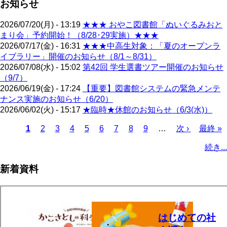
お知らせ
2026/07/20(月) - 13:19
★★★ おやこ図書館「ぬいぐるみおと
まり会」予約開始！（8/28･29実施）★★★
2026/07/17(金) - 16:31
★★★中高生対象：「夏のオープンラ
イブラリー」開催のお知らせ（8/1～8/31）
2026/07/08(水) - 15:02
第42回 学生選書ツアー開催のお知らせ
（9/7）
2026/06/19(金) - 17:24
【重要】図書館システムの緊急メンテ
ナンス実施のお知らせ（6/20）
2026/06/02(火) - 15:17
★臨時★休館のお知らせ（6/3(水)）
カ
1
ペ
2
ペ
3
ペ
4
ペ
5
ペ
6
ペ
7
ペ
8
ペ
9
…
次
次 ›
最
最終 »
レ
ー
ー
ー
ー
ー
ー
ー
ー
ペ
終
ペ
続き...
ン
ジ
ジ
ジ
ジ
ジ
ジ
ジ
ジ
ー
ペ
ー
ト
ジ
ー
ジ
新着資料
ペ
ジ
送
ー
り
ジ