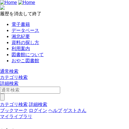
履歴を消去して終了
電子書籍
データベース
湘北紀要
資料の探し方
利用案内
図書館について
おやこ図書館
通常検索
カテゴリ検索
詳細検索
カテゴリ検索
詳細検索
ブックマーク
ログイン
ヘルプ
ゲストさん
マイライブラリ