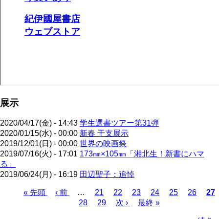
展示
2020/04/17(金) - 14:43
学生選書ツアー第31弾
2020/01/15(水) - 00:00
新春 干支展示
2019/12/01(日) - 00:00
世界の映画祭
2019/07/16(火) - 17:01
173㎜×105㎜「湘北生！新書にハマ
る」
2019/06/24(月) - 16:19
田辺聖子：追悼
先
« 先頭
前
‹ 前
…
ペ
21
ペ
22
ペ
23
ペ
24
ペ
25
ペ
26
カ
27
頭
ペ
ペ
28
ー
ペ
29
ー
次
次 ›
ー
最
最終 »
ー
ー
ー
レ
ペ
ペ
ー
ー
ジ
ー
ジ
ペ
ジ
終
ジ
ジ
ジ
ン
ー