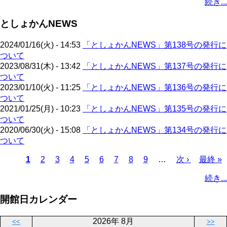
続き...
ー
ジ
ジ
ジ
ー
ペ
ト
ジ
ジ
ジ
ー
ペ
送
としょかんNEWS
ジ
ー
り
ジ
2024/01/16(火) - 14:53
「としょかんNEWS」第138号の発行に
ついて
2023/08/31(木) - 13:42
「としょかんNEWS」第137号の発行に
ついて
2023/01/10(火) - 11:25
「としょかんNEWS」第136号の発行に
ついて
2021/01/25(月) - 10:23
「としょかんNEWS」第135号の発行に
ついて
2020/06/30(火) - 15:08
「としょかんNEWS」第134号の発行に
ついて
カ
1
ペ
2
ペ
3
ペ
4
ペ
5
ペ
6
ペ
7
ペ
8
ペ
9
…
次
次 ›
最
最終 »
レ
ー
ー
ー
ー
ー
ー
ー
ー
ペ
終
ペ
続き...
ン
ジ
ジ
ジ
ジ
ジ
ジ
ジ
ジ
ー
ペ
ー
ト
ジ
ー
ジ
開館日カレンダー
ペ
ジ
送
ー
り
2026年 8月
<<
>>
ジ