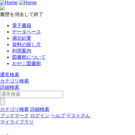
履歴を消去して終了
電子書籍
データベース
湘北紀要
資料の探し方
利用案内
図書館について
おやこ図書館
通常検索
カテゴリ検索
詳細検索
カテゴリ検索
詳細検索
ブックマーク
ログイン
ヘルプ
ゲストさん
マイライブラリ