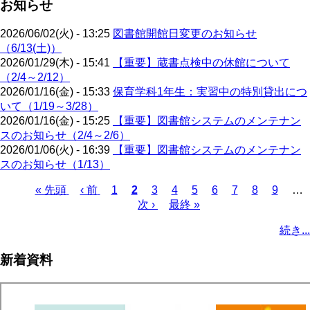
お知らせ
2026/06/02(火) - 13:25
図書館開館日変更のお知らせ
（6/13(土)）
2026/01/29(木) - 15:41
【重要】蔵書点検中の休館について
（2/4～2/12）
2026/01/16(金) - 15:33
保育学科1年生：実習中の特別貸出につ
いて（1/19～3/28）
2026/01/16(金) - 15:25
【重要】図書館システムのメンテナン
スのお知らせ（2/4～2/6）
2026/01/06(火) - 16:39
【重要】図書館システムのメンテナン
スのお知らせ（1/13）
先
« 先頭
前
‹ 前
ペ
1
カ
2
ペ
3
ペ
4
ペ
5
ペ
6
ペ
7
ペ
8
ペ
9
…
頭
ペ
ー
レ
次
次 ›
ー
最
最終 »
ー
ー
ー
ー
ー
ー
ペ
ペ
ー
ジ
ン
ペ
ジ
終
ジ
ジ
ジ
ジ
ジ
ジ
ー
続き...
ー
ジ
ト
ー
ペ
ジ
ジ
ペ
ジ
ー
送
新着資料
ー
ジ
り
ジ