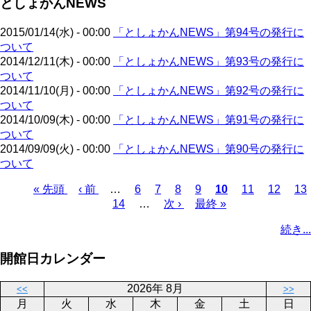
としょかんNEWS
ペ
ジ
送
ー
り
2015/01/14(水) - 00:00
「としょかんNEWS」第94号の発行に
ジ
ついて
2014/12/11(木) - 00:00
「としょかんNEWS」第93号の発行に
ついて
2014/11/10(月) - 00:00
「としょかんNEWS」第92号の発行に
ついて
2014/10/09(木) - 00:00
「としょかんNEWS」第91号の発行に
ついて
2014/09/09(火) - 00:00
「としょかんNEWS」第90号の発行に
ついて
先
« 先頭
前
‹ 前
…
ペ
6
ペ
7
ペ
8
ペ
9
カ
10
ペ
11
ペ
12
ペ
13
頭
ペ
ペ
14
ー
…
ー
次
次 ›
ー
ー
最
最終 »
レ
ー
ー
ー
ペ
ペ
ー
ー
ジ
ジ
ペ
ジ
ジ
終
ン
ジ
ジ
ジ
ー
続き...
ー
ジ
ジ
ー
ペ
ト
ジ
ジ
ジ
ー
ペ
送
開館日カレンダー
ジ
ー
り
ジ
2026年 8月
<<
>>
月
火
水
木
金
土
日