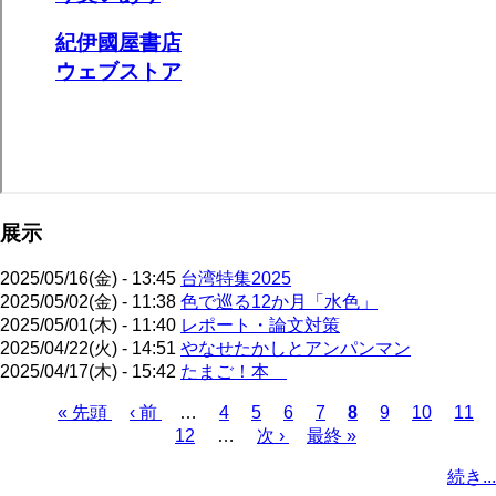
展示
2025/05/16(金) - 13:45
台湾特集2025
2025/05/02(金) - 11:38
色で巡る12か月「水色」
2025/05/01(木) - 11:40
レポート・論文対策
2025/04/22(火) - 14:51
やなせたかしとアンパンマン
2025/04/17(木) - 15:42
たまご！本
先
« 先頭
前
‹ 前
…
ペ
4
ペ
5
ペ
6
ペ
7
カ
8
ペ
9
ペ
10
ペ
11
頭
ペ
12
…
ー
ー
次
次 ›
ー
最
最終 »
ー
レ
ー
ー
ー
ペ
ペ
ー
ジ
ジ
ペ
ジ
終
ジ
ン
ジ
ジ
ジ
ー
続き...
ー
ジ
ー
ペ
ト
ジ