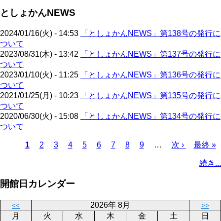
ジ
ジ
ー
ペ
送
としょかんNEWS
ジ
ー
り
ジ
2024/01/16(火) - 14:53
「としょかんNEWS」第138号の発行に
ついて
2023/08/31(木) - 13:42
「としょかんNEWS」第137号の発行に
ついて
2023/01/10(火) - 11:25
「としょかんNEWS」第136号の発行に
ついて
2021/01/25(月) - 10:23
「としょかんNEWS」第135号の発行に
ついて
2020/06/30(火) - 15:08
「としょかんNEWS」第134号の発行に
ついて
カ
1
ペ
2
ペ
3
ペ
4
ペ
5
ペ
6
ペ
7
ペ
8
ペ
9
…
次
次 ›
最
最終 »
レ
ー
ー
ー
ー
ー
ー
ー
ー
ペ
終
ペ
続き...
ン
ジ
ジ
ジ
ジ
ジ
ジ
ジ
ジ
ー
ペ
ー
ト
ジ
ー
ジ
開館日カレンダー
ペ
ジ
送
ー
り
2026年 8月
<<
>>
ジ
月
火
水
木
金
土
日