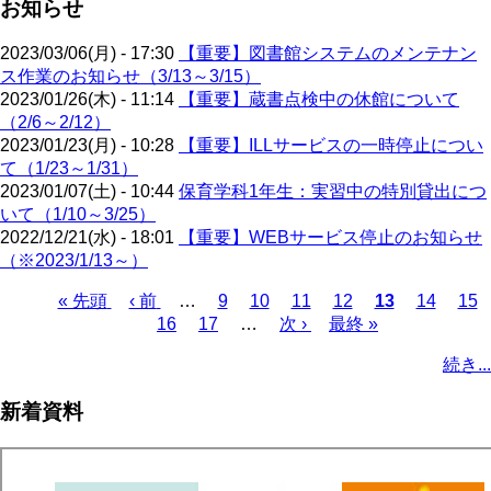
お知らせ
2023/03/06(月) - 17:30
【重要】図書館システムのメンテナン
ス作業のお知らせ（3/13～3/15）
2023/01/26(木) - 11:14
【重要】蔵書点検中の休館について
（2/6～2/12）
2023/01/23(月) - 10:28
【重要】ILLサービスの一時停止につい
て（1/23～1/31）
2023/01/07(土) - 10:44
保育学科1年生：実習中の特別貸出につ
いて（1/10～3/25）
2022/12/21(水) - 18:01
【重要】WEBサービス停止のお知らせ
（※2023/1/13～）
先
« 先頭
前
‹ 前
…
ペ
9
ペ
10
ペ
11
ペ
12
カ
13
ペ
14
ペ
15
頭
ペ
ペ
16
ペ
17
ー
…
ー
次
次 ›
ー
最
最終 »
ー
レ
ー
ー
ペ
ペ
ー
ー
ー
ジ
ジ
ペ
ジ
終
ジ
ン
ジ
ジ
ー
続き...
ー
ジ
ジ
ジ
ー
ペ
ト
ジ
ジ
ジ
ー
ペ
送
新着資料
ジ
ー
り
ジ