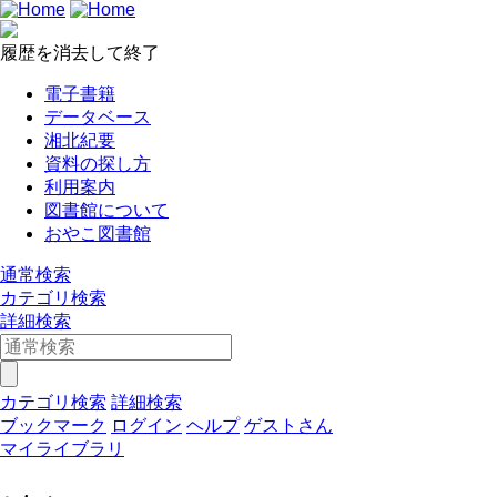
履歴を消去して終了
電子書籍
データベース
湘北紀要
資料の探し方
利用案内
図書館について
おやこ図書館
通常検索
カテゴリ検索
詳細検索
カテゴリ検索
詳細検索
ブックマーク
ログイン
ヘルプ
ゲストさん
マイライブラリ