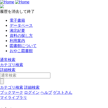
履歴を消去して終了
電子書籍
データベース
湘北紀要
資料の探し方
利用案内
図書館について
おやこ図書館
通常検索
カテゴリ検索
詳細検索
カテゴリ検索
詳細検索
ブックマーク
ログイン
ヘルプ
ゲストさん
マイライブラリ