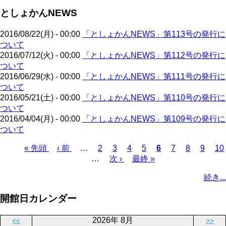
ジ
ジ
ー
ペ
送
としょかんNEWS
ジ
ー
り
ジ
2016/08/22(月) - 00:00
「としょかんNEWS」第113号の発行に
ついて
2016/07/12(火) - 00:00
「としょかんNEWS」第112号の発行に
ついて
2016/06/29(水) - 00:00
「としょかんNEWS」第111号の発行に
ついて
2016/05/21(土) - 00:00
「としょかんNEWS」第110号の発行に
ついて
2016/04/04(月) - 00:00
「としょかんNEWS」第109号の発行に
ついて
先
« 先頭
前
‹ 前
…
ペ
2
ペ
3
ペ
4
ペ
5
カ
6
ペ
7
ペ
8
ペ
9
ペ
10
頭
ペ
…
ー
次
次 ›
ー
ー
最
最終 »
ー
レ
ー
ー
ー
ー
ペ
ペ
ー
ジ
ペ
ジ
ジ
終
ジ
ン
ジ
ジ
ジ
ジ
ー
続き...
ー
ジ
ー
ペ
ト
ジ
ジ
ジ
ー
ペ
送
開館日カレンダー
ジ
ー
り
ジ
2026年 8月
<<
>>