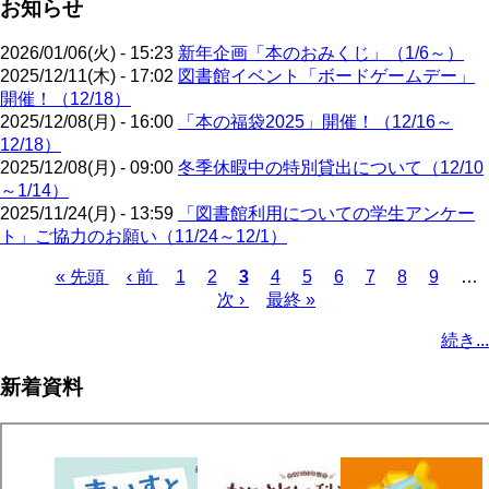
お知らせ
2026/01/06(火) - 15:23
新年企画「本のおみくじ」（1/6～）
2025/12/11(木) - 17:02
図書館イベント「ボードゲームデー」
開催！（12/18）
2025/12/08(月) - 16:00
「本の福袋2025」開催！（12/16～
12/18）
2025/12/08(月) - 09:00
冬季休暇中の特別貸出について（12/10
～1/14）
2025/11/24(月) - 13:59
「図書館利用についての学生アンケー
ト」ご協力のお願い（11/24～12/1）
先
« 先頭
前
‹ 前
ペ
1
ペ
2
カ
3
ペ
4
ペ
5
ペ
6
ペ
7
ペ
8
ペ
9
…
頭
ペ
ー
ー
次
次 ›
レ
最
最終 »
ー
ー
ー
ー
ー
ー
ペ
ペ
ー
ジ
ジ
ペ
ン
終
ジ
ジ
ジ
ジ
ジ
ジ
ー
続き...
ー
ジ
ー
ト
ペ
ジ
ジ
ジ
ペ
ー
送
新着資料
ー
ジ
り
ジ