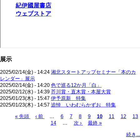
展示
2025/02/14(金) - 14:24
湘北スタートアップセミナー「本のカ
レンダー」展示
2025/02/14(金) - 14:20
色で巡る12か月「白」
2025/02/12(水) - 14:39
芥川賞・直木賞・本屋大賞
2025/01/23(木) - 15:47
伊予原新 特集
2025/01/23(木) - 14:57
追悼 いわむらかずお 特集
先
« 先頭
前
‹ 前
…
ペ
6
ペ
7
ペ
8
ペ
9
カ
10
ペ
11
ペ
12
ペ
13
頭
ペ
ペ
14
ー
…
ー
次
次 ›
ー
ー
最
最終 »
レ
ー
ー
ー
ペ
ペ
ー
ー
ジ
ジ
ペ
ジ
ジ
終
ン
ジ
ジ
ジ
ー
続き...
ー
ジ
ジ
ー
ペ
ト
ジ