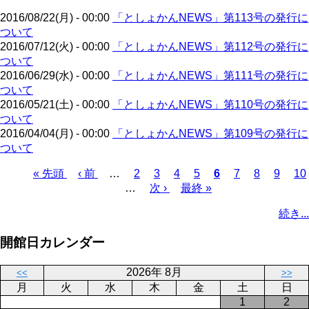
ジ
2016/08/22(月) - 00:00
「としょかんNEWS」第113号の発行に
ついて
2016/07/12(火) - 00:00
「としょかんNEWS」第112号の発行に
ついて
2016/06/29(水) - 00:00
「としょかんNEWS」第111号の発行に
ついて
2016/05/21(土) - 00:00
「としょかんNEWS」第110号の発行に
ついて
2016/04/04(月) - 00:00
「としょかんNEWS」第109号の発行に
ついて
先
« 先頭
前
‹ 前
…
ペ
2
ペ
3
ペ
4
ペ
5
カ
6
ペ
7
ペ
8
ペ
9
ペ
10
頭
ペ
…
ー
次
次 ›
ー
ー
最
最終 »
ー
レ
ー
ー
ー
ー
ペ
ペ
ー
ジ
ペ
ジ
ジ
終
ジ
ン
ジ
ジ
ジ
ジ
ー
続き...
ー
ジ
ー
ペ
ト
ジ
ジ
ジ
ー
ペ
送
開館日カレンダー
ジ
ー
り
ジ
2026年 8月
<<
>>
月
火
水
木
金
土
日
1
2