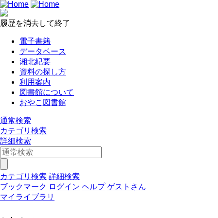
履歴を消去して終了
電子書籍
データベース
湘北紀要
資料の探し方
利用案内
図書館について
おやこ図書館
通常検索
カテゴリ検索
詳細検索
カテゴリ検索
詳細検索
ブックマーク
ログイン
ヘルプ
ゲストさん
マイライブラリ