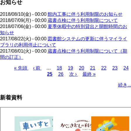
お知らせ
2018/08/10(金) - 00:00
館内工事に伴う利用制限のお知らせ
2018/07/09(月) - 00:00
蔵書点検に伴う利用制限について
2018/07/06(金) - 00:00
夏季休暇中の特別貸出と開館時間のお
知らせ
2017/08/22(火) - 00:00
図書館システムの更新に伴うマイライ
ブラリの利用停止について
2017/08/01(火) - 00:00
蔵書点検に伴う利用制限について（期
間の訂正）
先
« 先頭
前
‹ 前
…
ペ
18
ペ
19
ペ
20
ペ
21
ペ
22
ペ
23
ペ
24
頭
ペ
カ
25
ー
ペ
26
ー
次
次 ›
ー
最
最終 »
ー
ー
ー
ー
ペ
ペ
ー
レ
ジ
ー
ジ
ペ
ジ
終
ジ
ジ
ジ
ジ
ー
続き...
ー
ジ
ン
ジ
ー
ペ
ジ
ジ
ト
ジ
ー
送
新着資料
ペ
ジ
り
ー
ジ