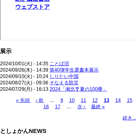
展示
2024/10/01(火) - 14:35
ことば沼
2024/09/26(木) - 14:39
第40弾学生選書本展示
2024/09/10(火) - 10:24
しりたい中国
2024/08/27(火) - 09:36
そなえる防災
2024/07/29(月) - 16:13
2024「湘北🎐夏の100冊」
先
« 先頭
前
‹ 前
…
ペ
9
ペ
10
ペ
11
ペ
12
カ
13
ペ
14
ペ
15
頭
ペ
ペ
16
ペ
17
ー
…
ー
次
次 ›
ー
最
最終 »
ー
レ
ー
ー
ペ
ペ
ー
ー
ー
ジ
ジ
ペ
ジ
終
ジ
ン
ジ
ジ
ー
続き...
ー
ジ
ジ
ジ
ー
ペ
ト
ジ
ジ
ジ
ー
ペ
送
としょかんNEWS
ジ
ー
り