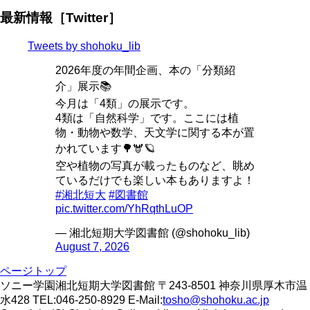
最新情報［Twitter］
Tweets by shohoku_lib
2026年度の年間企画、本の「分類紹
介」展示📚
今月は「4類」の展示です。
4類は「自然科学」です。ここには植
物・動物や数学、天文学に関する本が置
かれています🌳🫎🪐
空や植物の写真が載ったものなど、眺め
ているだけでも楽しい本もありますよ！
#湘北短大
#図書館
pic.twitter.com/YhRqthLuOP
— 湘北短期大学図書館 (@shohoku_lib)
August 7, 2026
ページトップ
ソニー学園湘北短期大学図書館 〒243-8501 神奈川県厚木市温
水428 TEL:046-250-8929 E-Mail:
tosho@shohoku.ac.jp