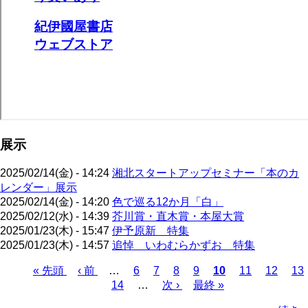
展示
2025/02/14(金) - 14:24
湘北スタートアップセミナー「本のカ
レンダー」展示
2025/02/14(金) - 14:20
色で巡る12か月「白」
2025/02/12(水) - 14:39
芥川賞・直木賞・本屋大賞
2025/01/23(木) - 15:47
伊予原新 特集
2025/01/23(木) - 14:57
追悼 いわむらかずお 特集
先
« 先頭
前
‹ 前
…
ペ
6
ペ
7
ペ
8
ペ
9
カ
10
ペ
11
ペ
12
ペ
13
頭
ペ
ペ
14
ー
…
ー
次
次 ›
ー
ー
最
最終 »
レ
ー
ー
ー
ペ
ペ
ー
ー
ジ
ジ
ペ
ジ
ジ
終
ン
ジ
ジ
ジ
ー