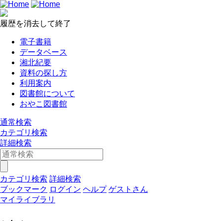
履歴を消去して終了
電子書籍
データベース
湘北紀要
資料の探し方
利用案内
図書館について
おやこ図書館
通常検索
カテゴリ検索
詳細検索
カテゴリ検索
詳細検索
ブックマーク
ログイン
ヘルプ
ゲストさん
マイライブラリ