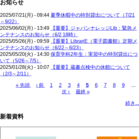
お知らせ
2025/07/21(月) - 09:44
夏季休暇中の特別貸出について（7/21
～9/22）
2025/06/02(月) - 13:49
【重要】ジャパンナレッジLib：緊急メ
ンテナンスのお知らせ（6/2 18時）
2025/05/26(月) - 09:59
【重要】LibrariE（電子図書館）定期メ
ンテナンスのお知らせ（6/22～6/23）
2025/05/20(火) - 14:30
保育学科2年生：実習中の特別貸出につ
いて（5/26～7/5）
2025/01/28(火) - 10:07
【重要】蔵書点検中の休館について
（2/3～2/11）
先
« 先頭
前
‹ 前
ペ
1
ペ
2
ペ
3
ペ
4
カ
5
ペ
6
ペ
7
ペ
8
ペ
9
…
頭
ペ
ー
ー
次
次 ›
ー
最
最終 »
ー
レ
ー
ー
ー
ー
ペ
ペ
ー
ジ
ジ
ペ
ジ
終
ジ
ン
ジ
ジ
ジ
ジ
ー
続き...
ー
ジ
ー
ペ
ト
ジ
ジ
ジ
ー
ペ
送
新着資料
ジ
ー
り
ジ