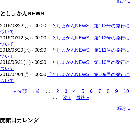
続き...
ー
ジ
ジ
ー
ペ
ト
ジ
ジ
ジ
ー
ペ
送
としょかんNEWS
ジ
ー
り
ジ
2016/08/22(月) - 00:00
「としょかんNEWS」第113号の発行に
ついて
2016/07/12(火) - 00:00
「としょかんNEWS」第112号の発行に
ついて
2016/06/29(水) - 00:00
「としょかんNEWS」第111号の発行に
ついて
2016/05/21(土) - 00:00
「としょかんNEWS」第110号の発行に
ついて
2016/04/04(月) - 00:00
「としょかんNEWS」第109号の発行に
ついて
先
« 先頭
前
‹ 前
…
ペ
2
ペ
3
ペ
4
ペ
5
カ
6
ペ
7
ペ
8
ペ
9
ペ
10
頭
ペ
…
ー
次
次 ›
ー
ー
最
最終 »
ー
レ
ー
ー
ー
ー
ペ
ペ
ー
ジ
ペ
ジ
ジ
終
ジ
ン
ジ
ジ
ジ
ジ
ー
続き...
ー
ジ
ー
ペ
ト
ジ
ジ
ジ
ー
ペ
送
開館日カレンダー
ジ
ー
り
ジ