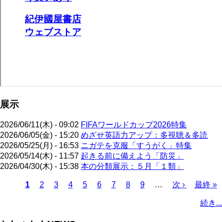
展示
2026/06/11(木) - 09:02
FIFAワールドカップ2026特集
2026/06/05(金) - 15:20
めざせ英語力アップ：多視聴＆多読
2026/05/25(月) - 16:53
ニガテを克服「すうがく」特集
2026/05/14(木) - 11:57
起きる前に備えよう「防災」
2026/04/30(木) - 15:38
本の分類展示：５月「１類」
カ
1
ペ
2
ペ
3
ペ
4
ペ
5
ペ
6
ペ
7
ペ
8
ペ
9
…
次
次 ›
最
最終 »
レ
ー
ー
ー
ー
ー
ー
ー
ー
ペ
終
ペ
続き...
ン
ジ
ジ
ジ
ジ
ジ
ジ
ジ
ジ
ー
ペ
ー
ト
ジ
ー
ジ