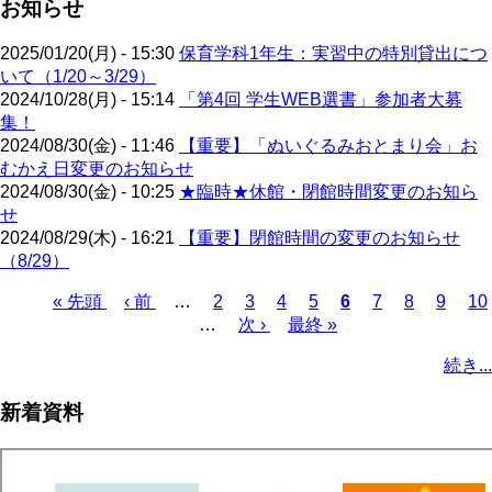
お知らせ
2025/01/20(月) - 15:30
保育学科1年生：実習中の特別貸出につ
いて（1/20～3/29）
2024/10/28(月) - 15:14
「第4回 学生WEB選書」参加者大募
集！
2024/08/30(金) - 11:46
【重要】「ぬいぐるみおとまり会」お
むかえ日変更のお知らせ
2024/08/30(金) - 10:25
★臨時★休館・閉館時間変更のお知ら
せ
2024/08/29(木) - 16:21
【重要】閉館時間の変更のお知らせ
（8/29）
先
« 先頭
前
‹ 前
…
ペ
2
ペ
3
ペ
4
ペ
5
カ
6
ペ
7
ペ
8
ペ
9
ペ
10
頭
ペ
…
ー
次
次 ›
ー
ー
最
最終 »
ー
レ
ー
ー
ー
ー
ペ
ペ
ー
ジ
ペ
ジ
ジ
終
ジ
ン
ジ
ジ
ジ
ジ
ー
続き...
ー
ジ
ー
ペ
ト
ジ
ジ
ジ
ー
ペ
送
新着資料
ジ
ー
り
ジ