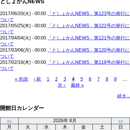
としょかんNEWS
ペ
ジ
送
ー
り
2017/06/20(火) - 00:00
「としょかんNEWS」第123号の発行に
ジ
ついて
2017/05/25(木) - 00:00
「としょかんNEWS」第122号の発行に
ついて
2017/04/04(火) - 00:00
「としょかんNEWS」第121号の発行に
ついて
2017/03/06(月) - 00:00
「としょかんNEWS」第120号の発行に
ついて
2017/02/16(木) - 00:00
「としょかんNEWS」第119号の発行に
ついて
先
« 先頭
前
‹ 前
ペ
1
ペ
2
ペ
3
カ
4
ペ
5
ペ
6
ペ
7
ペ
8
ペ
9
…
頭
ペ
ー
ー
次
次 ›
ー
最
最終 »
レ
ー
ー
ー
ー
ー
ペ
ペ
ー
ジ
ジ
ペ
ジ
終
ン
ジ
ジ
ジ
ジ
ジ
ー
続き...
ー
ジ
ー
ペ
ト
ジ
ジ
ジ
ー
ペ
送
開館日カレンダー
ジ
ー
り
ジ
2026年 8月
<<
>>
月
火
水
木
金
土
日