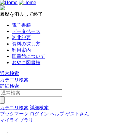
履歴を消去して終了
電子書籍
データベース
湘北紀要
資料の探し方
利用案内
図書館について
おやこ図書館
通常検索
カテゴリ検索
詳細検索
カテゴリ検索
詳細検索
ブックマーク
ログイン
ヘルプ
ゲストさん
マイライブラリ