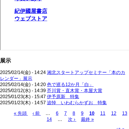
展示
2025/02/14(金) - 14:24
湘北スタートアップセミナー「本のカ
レンダー」展示
2025/02/14(金) - 14:20
色で巡る12か月「白」
2025/02/12(水) - 14:39
芥川賞・直木賞・本屋大賞
2025/01/23(木) - 15:47
伊予原新 特集
2025/01/23(木) - 14:57
追悼 いわむらかずお 特集
先
« 先頭
前
‹ 前
…
ペ
6
ペ
7
ペ
8
ペ
9
カ
10
ペ
11
ペ
12
ペ
13
頭
ペ
ペ
14
ー
…
ー
次
次 ›
ー
ー
最
最終 »
レ
ー
ー
ー
ペ
ペ
ー
ー
ジ
ジ
ペ
ジ
ジ
終
ン
ジ
ジ
ジ
ー