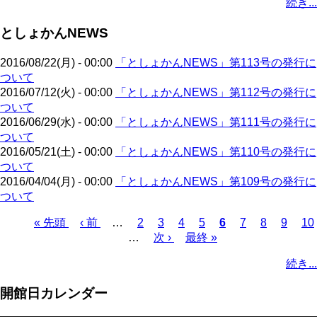
続き...
ー
ジ
ジ
ー
ペ
ト
ジ
ジ
ジ
ー
ペ
送
としょかんNEWS
ジ
ー
り
ジ
2016/08/22(月) - 00:00
「としょかんNEWS」第113号の発行に
ついて
2016/07/12(火) - 00:00
「としょかんNEWS」第112号の発行に
ついて
2016/06/29(水) - 00:00
「としょかんNEWS」第111号の発行に
ついて
2016/05/21(土) - 00:00
「としょかんNEWS」第110号の発行に
ついて
2016/04/04(月) - 00:00
「としょかんNEWS」第109号の発行に
ついて
先
« 先頭
前
‹ 前
…
ペ
2
ペ
3
ペ
4
ペ
5
カ
6
ペ
7
ペ
8
ペ
9
ペ
10
頭
ペ
…
ー
次
次 ›
ー
ー
最
最終 »
ー
レ
ー
ー
ー
ー
ペ
ペ
ー
ジ
ペ
ジ
ジ
終
ジ
ン
ジ
ジ
ジ
ジ
ー
続き...
ー
ジ
ー
ペ
ト
ジ
ジ
ジ
ー
ペ
送
開館日カレンダー
ジ
ー
り
ジ