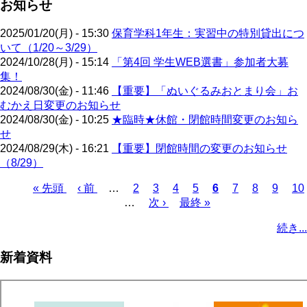
お知らせ
2025/01/20(月) - 15:30
保育学科1年生：実習中の特別貸出につ
いて（1/20～3/29）
2024/10/28(月) - 15:14
「第4回 学生WEB選書」参加者大募
集！
2024/08/30(金) - 11:46
【重要】「ぬいぐるみおとまり会」お
むかえ日変更のお知らせ
2024/08/30(金) - 10:25
★臨時★休館・閉館時間変更のお知ら
せ
2024/08/29(木) - 16:21
【重要】閉館時間の変更のお知らせ
（8/29）
先
« 先頭
前
‹ 前
…
ペ
2
ペ
3
ペ
4
ペ
5
カ
6
ペ
7
ペ
8
ペ
9
ペ
10
頭
ペ
…
ー
次
次 ›
ー
ー
最
最終 »
ー
レ
ー
ー
ー
ー
ペ
ペ
ー
ジ
ペ
ジ
ジ
終
ジ
ン
ジ
ジ
ジ
ジ
ー
続き...
ー
ジ
ー
ペ
ト
ジ
ジ
ジ
ー
ペ
送
新着資料
ジ
ー
り
ジ