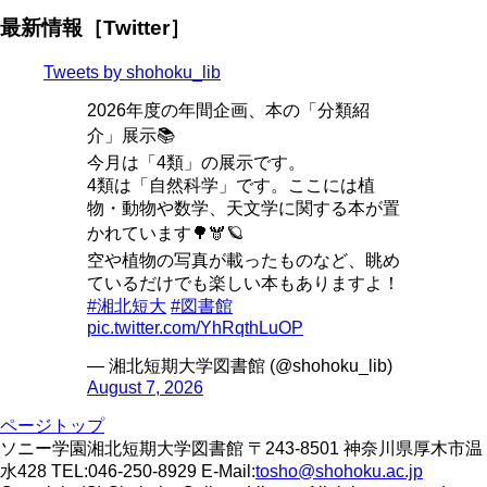
最新情報［Twitter］
Tweets by shohoku_lib
2026年度の年間企画、本の「分類紹
介」展示📚
今月は「4類」の展示です。
4類は「自然科学」です。ここには植
物・動物や数学、天文学に関する本が置
かれています🌳🫎🪐
空や植物の写真が載ったものなど、眺め
ているだけでも楽しい本もありますよ！
#湘北短大
#図書館
pic.twitter.com/YhRqthLuOP
— 湘北短期大学図書館 (@shohoku_lib)
August 7, 2026
ページトップ
ソニー学園湘北短期大学図書館 〒243-8501 神奈川県厚木市温
水428 TEL:046-250-8929 E-Mail:
tosho@shohoku.ac.jp