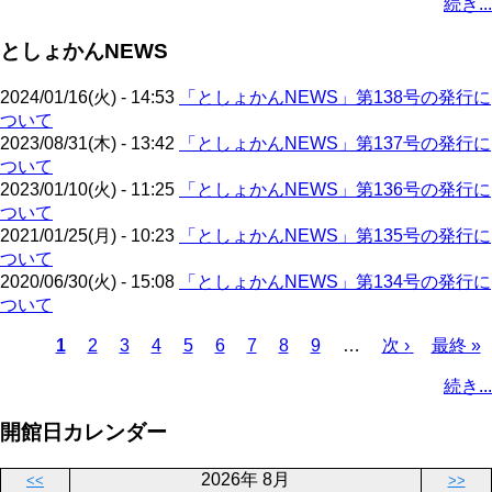
続き...
ー
ジ
ー
ペ
ト
ジ
ジ
ジ
ー
ペ
送
としょかんNEWS
ジ
ー
り
ジ
2024/01/16(火) - 14:53
「としょかんNEWS」第138号の発行に
ついて
2023/08/31(木) - 13:42
「としょかんNEWS」第137号の発行に
ついて
2023/01/10(火) - 11:25
「としょかんNEWS」第136号の発行に
ついて
2021/01/25(月) - 10:23
「としょかんNEWS」第135号の発行に
ついて
2020/06/30(火) - 15:08
「としょかんNEWS」第134号の発行に
ついて
カ
1
ペ
2
ペ
3
ペ
4
ペ
5
ペ
6
ペ
7
ペ
8
ペ
9
…
次
次 ›
最
最終 »
レ
ー
ー
ー
ー
ー
ー
ー
ー
ペ
終
ペ
続き...
ン
ジ
ジ
ジ
ジ
ジ
ジ
ジ
ジ
ー
ペ
ー
ト
ジ
ー
ジ
開館日カレンダー
ペ
ジ
送
ー
り
2026年 8月
<<
>>
ジ