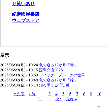
展示
2025/06/30(月) - 10:24
色で巡る12か月「青」
2025/06/23(月) - 10:15
国際交流2025
2025/06/03(火) - 13:59
ディック・ブルーナの世界
2025/06/02(月) - 13:48
色で巡る12か月「緑」
2025/05/16(金) - 16:10
知る備える「防災」
先
« 先頭
前
‹ 前
…
ペ
3
ペ
4
ペ
5
ペ
6
カ
7
ペ
8
ペ
9
ペ
10
頭
ペ
11
…
ー
ー
次
次 ›
ー
最
最終 »
ー
レ
ー
ー
ー
ペ
ペ
ー
ジ
ジ
ペ
ジ
終
ジ
ン
ジ
ジ
ジ
ー