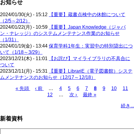
お知らせ
2024/01/30(火) - 15:12
【重要】蔵書点検中の休館について
（2/5～2/12）
2024/01/22(月) - 10:59
【重要】Japan Knowledge（ジャパ
ン・ナレッジ）のシステムメンテナンス作業のお知らせ
（1/31）
2024/01/19(金) - 13:44
保育学科1年生：実習中の特別貸出につ
いて（1/18～3/29）
2023/12/21(木) - 11:01
【お詫び】マイライブラリの不具合に
ついて
2023/12/11(月) - 15:31
【重要】LibrariE（電子図書館）システ
ムメンテナンスのお知らせ（12/17～12/18）
先
« 先頭
前
‹ 前
…
ペ
4
ペ
5
ペ
6
ペ
7
カ
8
ペ
9
ペ
10
ペ
11
頭
ペ
12
…
ー
ー
次
次 ›
ー
最
最終 »
ー
レ
ー
ー
ー
ペ
ペ
ー
ジ
ジ
ペ
ジ
終
ジ
ン
ジ
ジ
ジ
ー
続き...
ー
ジ
ー
ペ
ト
ジ
ジ
ジ
ー
ペ
送
新着資料
ジ
ー
り
ジ