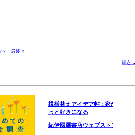
次
 ›
最
最終 »
ペ
終
続き...
ー
ペ
ジ
ー
ジ