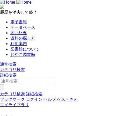
履歴を消去して終了
電子書籍
データベース
湘北紀要
資料の探し方
利用案内
図書館について
おやこ図書館
通常検索
カテゴリ検索
詳細検索
カテゴリ検索
詳細検索
ブックマーク
ログイン
ヘルプ
ゲストさん
マイライブラリ