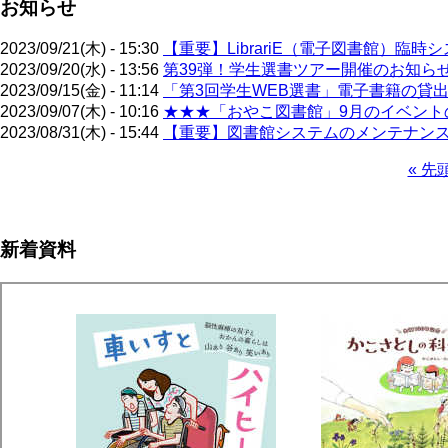
お知らせ
2023/09/21(木) - 15:30
【重要】LibrariE（電子図書館）臨時
2023/09/20(水) - 13:56
第39弾！学生選書ツアー開催のお知らせ（
2023/09/15(金) - 11:14
「第3回学生WEB選書」電子書籍の貸出
2023/09/07(木) - 10:16
★★★「おやこ図書館」9月のイベントの
2023/08/31(木) - 15:44
【重要】図書館システムのメンテナンス
先
« 先
頭
ペ
ペ
ー
ー
ジ
新着資料
ジ
送
り