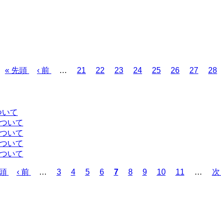
先
« 先頭
前
‹ 前
…
ペ
21
ペ
22
ペ
23
ペ
24
ペ
25
ペ
26
ペ
27
ペ
28
頭
ペ
ー
ー
ー
ー
ー
ー
ー
ー
ペ
ー
ジ
ジ
ジ
ジ
ジ
ジ
ジ
ジ
ー
ジ
ジ
ついて
について
について
について
について
先頭
前
‹ 前
…
ペ
3
ペ
4
ペ
5
ペ
6
カ
7
ペ
8
ペ
9
ペ
10
ペ
11
…
次
次 
ペ
ー
ー
ー
ー
レ
ー
ー
ー
ー
ペ
ー
ジ
ジ
ジ
ジ
ン
ジ
ジ
ジ
ジ
ー
ジ
ト
ジ
ペ