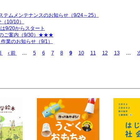
システムメンテナンスのお知らせ（9/24～25）
10/10）
は9/20からスタート
ご案内（9/30）★★★
作業のお知らせ（9/1）
頭
前
‹ 前
…
ペ
5
ペ
6
ペ
7
ペ
8
カ
9
ペ
10
ペ
11
ペ
12
ペ
13
…
次
ペ
ー
ー
ー
ー
レ
ー
ー
ー
ー
ー
ジ
ジ
ジ
ジ
ン
ジ
ジ
ジ
ジ
ジ
ト
ペ
ー
ジ