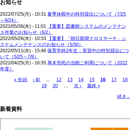
お知らせ
2022/07/25(月) - 10:31
夏季休暇中の特別貸出について（7/25
～9/24）
2022/05/26(木) - 11:01
【重要】図書館システムのメンテナン
ス作業のお知らせ（6/2）
2022/05/26(木) - 10:53
【重要】「朝日新聞クロスサーチ」シ
ステムメンテナンスのお知らせ（5/30）
2022/05/11(水) - 15:46
保育学科2年生：実習中の特別貸出につ
いて（5/25～7/9）
2022/04/25(月) - 16:35
厚木市民の当館ご利用について（2022
年度）
先
« 先頭
前
‹ 前
…
ペ
12
ペ
13
ペ
14
ペ
15
カ
16
ペ
17
ペ
18
頭
ペ
ペ
19
ペ
20
ー
…
ー
次
次 ›
ー
最
最終 »
ー
レ
ー
ー
ペ
ペ
ー
ー
ー
ジ
ジ
ペ
ジ
終
ジ
ン
ジ
ジ
ー
続き...
ー
ジ
ジ
ジ
ー
ペ
ト
ジ
ジ
ジ
ー
ペ
送
新着資料
ジ
ー
り
ジ