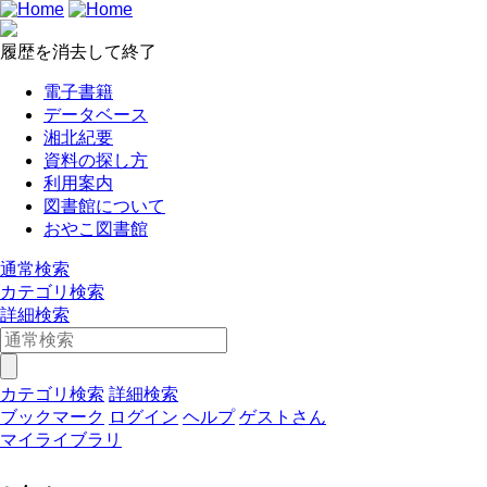
履歴を消去して終了
電子書籍
データベース
湘北紀要
資料の探し方
利用案内
図書館について
おやこ図書館
通常検索
カテゴリ検索
詳細検索
カテゴリ検索
詳細検索
ブックマーク
ログイン
ヘルプ
ゲストさん
マイライブラリ