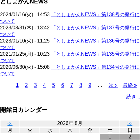
としょかんNEWS
ペ
ジ
送
ー
り
2024/01/16(火) - 14:53
「としょかんNEWS」第138号の発行に
ジ
ついて
2023/08/31(木) - 13:42
「としょかんNEWS」第137号の発行に
ついて
2023/01/10(火) - 11:25
「としょかんNEWS」第136号の発行に
ついて
2021/01/25(月) - 10:23
「としょかんNEWS」第135号の発行に
ついて
2020/06/30(火) - 15:08
「としょかんNEWS」第134号の発行に
ついて
カ
1
ペ
2
ペ
3
ペ
4
ペ
5
ペ
6
ペ
7
ペ
8
ペ
9
…
次
次 ›
最
最終 »
レ
ー
ー
ー
ー
ー
ー
ー
ー
ペ
終
ペ
続き...
ン
ジ
ジ
ジ
ジ
ジ
ジ
ジ
ジ
ー
ペ
ー
ト
ジ
ー
ジ
開館日カレンダー
ペ
ジ
送
ー
り
2026年 8月
<<
>>
ジ
月
火
水
木
金
土
日
1
2