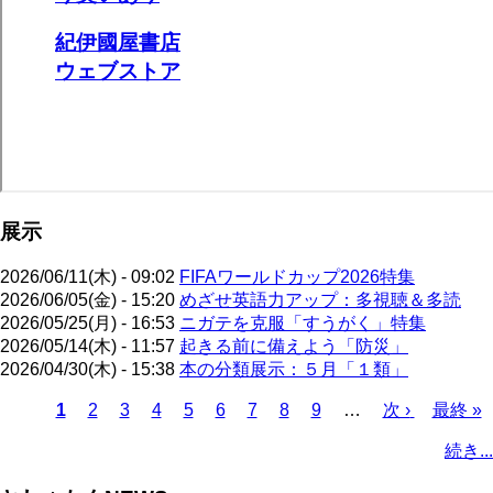
展示
2026/06/11(木) - 09:02
FIFAワールドカップ2026特集
2026/06/05(金) - 15:20
めざせ英語力アップ：多視聴＆多読
2026/05/25(月) - 16:53
ニガテを克服「すうがく」特集
2026/05/14(木) - 11:57
起きる前に備えよう「防災」
2026/04/30(木) - 15:38
本の分類展示：５月「１類」
カ
1
ペ
2
ペ
3
ペ
4
ペ
5
ペ
6
ペ
7
ペ
8
ペ
9
…
次
次 ›
最
最終 »
レ
ー
ー
ー
ー
ー
ー
ー
ー
ペ
終
ペ
続き...
ン
ジ
ジ
ジ
ジ
ジ
ジ
ジ
ジ
ー
ペ
ー
ト
ジ
ー
ジ