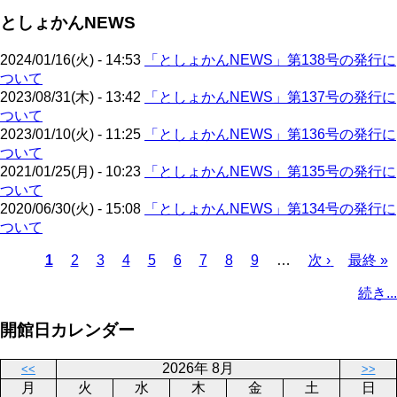
ジ
ペ
ジ
ー
送
としょかんNEWS
ー
ジ
り
ジ
2024/01/16(火) - 14:53
「としょかんNEWS」第138号の発行に
ついて
2023/08/31(木) - 13:42
「としょかんNEWS」第137号の発行に
ついて
2023/01/10(火) - 11:25
「としょかんNEWS」第136号の発行に
ついて
2021/01/25(月) - 10:23
「としょかんNEWS」第135号の発行に
ついて
2020/06/30(火) - 15:08
「としょかんNEWS」第134号の発行に
ついて
カ
1
ペ
2
ペ
3
ペ
4
ペ
5
ペ
6
ペ
7
ペ
8
ペ
9
…
次
次 ›
最
最終 »
レ
ー
ー
ー
ー
ー
ー
ー
ー
ペ
終
ペ
続き...
ン
ジ
ジ
ジ
ジ
ジ
ジ
ジ
ジ
ー
ペ
ー
ト
ジ
ー
ジ
開館日カレンダー
ペ
ジ
送
ー
り
2026年 8月
<<
>>
ジ
月
火
水
木
金
土
日