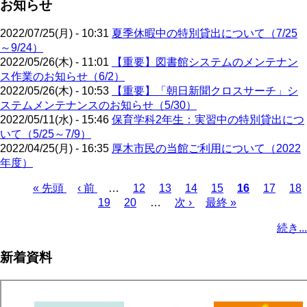
お知らせ
2022/07/25(月) - 10:31
夏季休暇中の特別貸出について（7/25
～9/24）
2022/05/26(木) - 11:01
【重要】図書館システムのメンテナン
ス作業のお知らせ（6/2）
2022/05/26(木) - 10:53
【重要】「朝日新聞クロスサーチ」シ
ステムメンテナンスのお知らせ（5/30）
2022/05/11(水) - 15:46
保育学科2年生：実習中の特別貸出につ
いて（5/25～7/9）
2022/04/25(月) - 16:35
厚木市民の当館ご利用について（2022
年度）
先
« 先頭
前
‹ 前
…
ペ
12
ペ
13
ペ
14
ペ
15
カ
16
ペ
17
ペ
18
頭
ペ
ペ
19
ペ
20
ー
…
ー
次
次 ›
ー
最
最終 »
ー
レ
ー
ー
ペ
ペ
ー
ー
ー
ジ
ジ
ペ
ジ
終
ジ
ン
ジ
ジ
ー
続き...
ー
ジ
ジ
ジ
ー
ペ
ト
ジ
ジ
ジ
ー
ペ
送
新着資料
ジ
ー
り
ジ