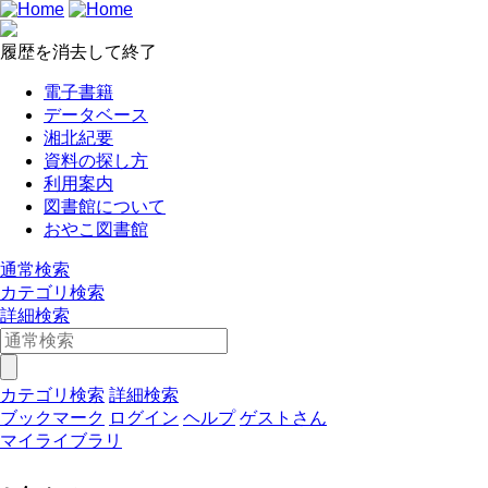
履歴を消去して終了
電子書籍
データベース
湘北紀要
資料の探し方
利用案内
図書館について
おやこ図書館
通常検索
カテゴリ検索
詳細検索
カテゴリ検索
詳細検索
ブックマーク
ログイン
ヘルプ
ゲストさん
マイライブラリ