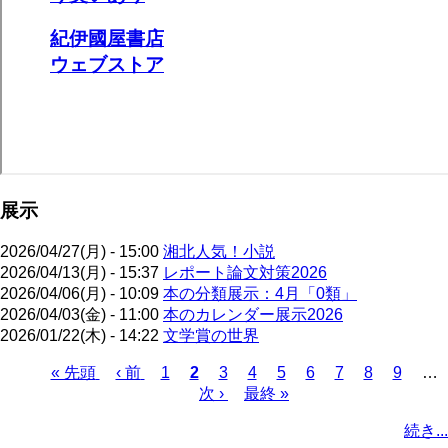
展示
2026/04/27(月) - 15:00
湘北人気！小説
2026/04/13(月) - 15:37
レポート論文対策2026
2026/04/06(月) - 10:09
本の分類展示：4月「0類」
2026/04/03(金) - 11:00
本のカレンダー展示2026
2026/01/22(木) - 14:22
文学賞の世界
先
« 先頭
前
‹ 前
ペ
1
カ
2
ペ
3
ペ
4
ペ
5
ペ
6
ペ
7
ペ
8
ペ
9
…
頭
ペ
ー
レ
次
次 ›
ー
最
最終 »
ー
ー
ー
ー
ー
ー
ペ
ペ
ー
ジ
ン
ペ
ジ
終
ジ
ジ
ジ
ジ
ジ
ジ
ー
続き...
ー
ジ
ト
ー
ペ
ジ