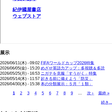
展示
2026/06/11(木) - 09:02
FIFAワールドカップ2026特集
2026/06/05(金) - 15:20
めざせ英語力アップ：多視聴＆多読
2026/05/25(月) - 16:53
ニガテを克服「すうがく」特集
2026/05/14(木) - 11:57
起きる前に備えよう「防災」
2026/04/30(木) - 15:38
本の分類展示：５月「１類」
カ
1
ペ
2
ペ
3
ペ
4
ペ
5
ペ
6
ペ
7
ペ
8
ペ
9
…
次
次 ›
最
最終 »
レ
ー
ー
ー
ー
ー
ー
ー
ー
ペ
終
ペ
続き...
ン
ジ
ジ
ジ
ジ
ジ
ジ
ジ
ジ
ー
ペ
ー
ト
ジ
ー
ジ