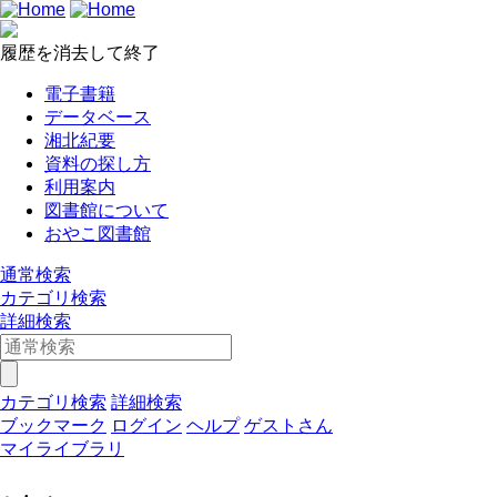
履歴を消去して終了
電子書籍
データベース
湘北紀要
資料の探し方
利用案内
図書館について
おやこ図書館
通常検索
カテゴリ検索
詳細検索
カテゴリ検索
詳細検索
ブックマーク
ログイン
ヘルプ
ゲストさん
マイライブラリ