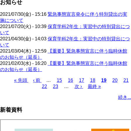
お知らせ
2021/07/30(金) - 15:16
緊急事態宣言発令に伴う特別貸出の実
施について
2021/07/20(火) - 10:39
保育学科2年生：実習中の特別貸出につ
いて
2021/04/30(金) - 14:03
保育学科2年生：実習中の特別貸出につ
いて
2021/03/04(木) - 12:59
【重要】緊急事態宣言に伴う臨時休館
のお知らせ（延長）
2021/02/03(水) - 16:20
【重要】緊急事態宣言に伴う臨時休館
のお知らせ（延長）
先
« 先頭
前
‹ 前
…
ペ
15
ペ
16
ペ
17
ペ
18
カ
19
ペ
20
ペ
21
頭
ペ
ペ
22
ペ
23
ー
…
ー
次
次 ›
ー
最
最終 »
ー
レ
ー
ー
ペ
ペ
ー
ー
ー
ジ
ジ
ペ
ジ
終
ジ
ン
ジ
ジ
ー
続き...
ー
ジ
ジ
ジ
ー
ペ
ト
ジ
ジ
ジ
ー
ペ
送
新着資料
ジ
ー
り
ジ