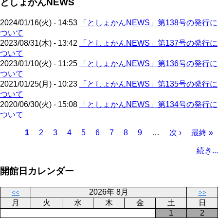
としょかんNEWS
ペ
ジ
送
ー
り
2024/01/16(火) - 14:53
「としょかんNEWS」第138号の発行に
ジ
ついて
2023/08/31(木) - 13:42
「としょかんNEWS」第137号の発行に
ついて
2023/01/10(火) - 11:25
「としょかんNEWS」第136号の発行に
ついて
2021/01/25(月) - 10:23
「としょかんNEWS」第135号の発行に
ついて
2020/06/30(火) - 15:08
「としょかんNEWS」第134号の発行に
ついて
カ
1
ペ
2
ペ
3
ペ
4
ペ
5
ペ
6
ペ
7
ペ
8
ペ
9
…
次
次 ›
最
最終 »
レ
ー
ー
ー
ー
ー
ー
ー
ー
ペ
終
ペ
続き...
ン
ジ
ジ
ジ
ジ
ジ
ジ
ジ
ジ
ー
ペ
ー
ト
ジ
ー
ジ
開館日カレンダー
ペ
ジ
送
ー
り
2026年 8月
<<
>>
ジ
月
火
水
木
金
土
日
1
2