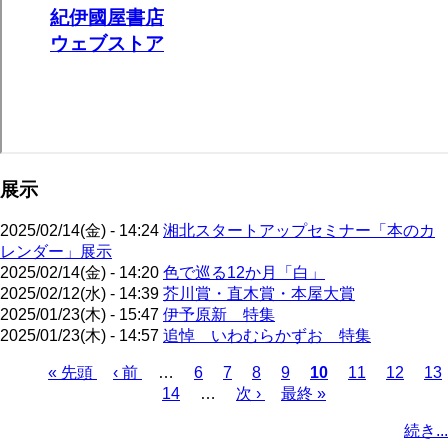
展示
2025/02/14(金) - 14:24
湘北スタートアップセミナー「本のカ
レンダー」展示
2025/02/14(金) - 14:20
色で巡る12か月「白」
2025/02/12(水) - 14:39
芥川賞・直木賞・本屋大賞
2025/01/23(木) - 15:47
伊予原新 特集
2025/01/23(木) - 14:57
追悼 いわむらかずお 特集
先
« 先頭
前
‹ 前
…
ペ
6
ペ
7
ペ
8
ペ
9
カ
10
ペ
11
ペ
12
ペ
13
頭
ペ
ペ
14
ー
…
ー
次
次 ›
ー
ー
最
最終 »
レ
ー
ー
ー
ペ
ペ
ー
ー
ジ
ジ
ペ
ジ
ジ
終
ン
ジ
ジ
ジ
ー
続き...
ー
ジ
ジ
ー
ペ
ト
ジ