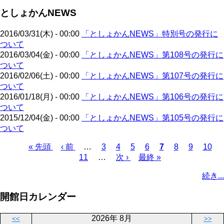
ジ
ジ
ー
ペ
送
としょかんNEWS
ジ
ー
り
ジ
2016/03/31(木) - 00:00
「としょかんNEWS」特別号の発行に
ついて
2016/03/04(金) - 00:00
「としょかんNEWS」第108号の発行に
ついて
2016/02/06(土) - 00:00
「としょかんNEWS」第107号の発行に
ついて
2016/01/18(月) - 00:00
「としょかんNEWS」第106号の発行に
ついて
2015/12/04(金) - 00:00
「としょかんNEWS」第105号の発行に
ついて
先
« 先頭
前
‹ 前
…
ペ
3
ペ
4
ペ
5
ペ
6
カ
7
ペ
8
ペ
9
ペ
10
頭
ペ
11
…
ー
ー
次
次 ›
ー
最
最終 »
ー
レ
ー
ー
ー
ペ
ペ
ー
ジ
ジ
ペ
ジ
終
ジ
ン
ジ
ジ
ジ
ー
続き...
ー
ジ
ー
ペ
ト
ジ
ジ
ジ
ー
ペ
送
開館日カレンダー
ジ
ー
り
ジ
2026年 8月
<<
>>