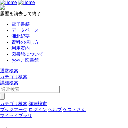
履歴を消去して終了
電子書籍
データベース
湘北紀要
資料の探し方
利用案内
図書館について
おやこ図書館
通常検索
カテゴリ検索
詳細検索
カテゴリ検索
詳細検索
ブックマーク
ログイン
ヘルプ
ゲストさん
マイライブラリ