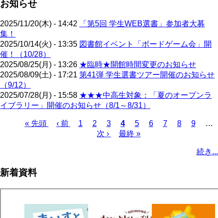
お知らせ
2025/11/20(木) - 14:42
「第5回 学生WEB選書」参加者大募
集！
2025/10/14(火) - 13:35
図書館イベント「ボードゲーム会」開
催！（10/28）
2025/08/25(月) - 13:26
★臨時★開館時間変更のお知らせ
2025/08/09(土) - 17:21
第41弾 学生選書ツアー開催のお知らせ
（9/12）
2025/07/28(月) - 15:58
★★★中高生対象：「夏のオープンラ
イブラリー」開催のお知らせ（8/1～8/31）
先
« 先頭
前
‹ 前
ペ
1
ペ
2
ペ
3
カ
4
ペ
5
ペ
6
ペ
7
ペ
8
ペ
9
…
頭
ペ
ー
ー
次
次 ›
ー
最
最終 »
レ
ー
ー
ー
ー
ー
ペ
ペ
ー
ジ
ジ
ペ
ジ
終
ン
ジ
ジ
ジ
ジ
ジ
ー
続き...
ー
ジ
ー
ペ
ト
ジ
ジ
ジ
ー
ペ
送
新着資料
ジ
ー
り
ジ