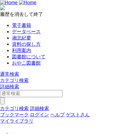
履歴を消去して終了
電子書籍
データベース
湘北紀要
資料の探し方
利用案内
図書館について
おやこ図書館
通常検索
カテゴリ検索
詳細検索
カテゴリ検索
詳細検索
ブックマーク
ログイン
ヘルプ
ゲストさん
マイライブラリ