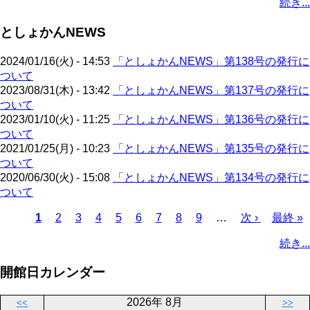
続き...
ー
ジ
ト
ー
ペ
ジ
ジ
ペ
ジ
ー
送
としょかんNEWS
ー
ジ
り
ジ
2024/01/16(火) - 14:53
「としょかんNEWS」第138号の発行に
ついて
2023/08/31(木) - 13:42
「としょかんNEWS」第137号の発行に
ついて
2023/01/10(火) - 11:25
「としょかんNEWS」第136号の発行に
ついて
2021/01/25(月) - 10:23
「としょかんNEWS」第135号の発行に
ついて
2020/06/30(火) - 15:08
「としょかんNEWS」第134号の発行に
ついて
カ
1
ペ
2
ペ
3
ペ
4
ペ
5
ペ
6
ペ
7
ペ
8
ペ
9
…
次
次 ›
最
最終 »
レ
ー
ー
ー
ー
ー
ー
ー
ー
ペ
終
ペ
続き...
ン
ジ
ジ
ジ
ジ
ジ
ジ
ジ
ジ
ー
ペ
ー
ト
ジ
ー
ジ
開館日カレンダー
ペ
ジ
送
ー
り
2026年 8月
<<
>>
ジ