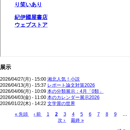
展示
2026/04/27(月) - 15:00
湘北人気！小説
2026/04/13(月) - 15:37
レポート論文対策2026
2026/04/06(月) - 10:09
本の分類展示：4月「0類」
2026/04/03(金) - 11:00
本のカレンダー展示2026
2026/01/22(木) - 14:22
文学賞の世界
先
« 先頭
前
‹ 前
ペ
1
カ
2
ペ
3
ペ
4
ペ
5
ペ
6
ペ
7
ペ
8
ペ
9
…
頭
ペ
ー
レ
次
次 ›
ー
最
最終 »
ー
ー
ー
ー
ー
ー
ペ
ペ
ー
ジ
ン
ペ
ジ
終
ジ
ジ
ジ
ジ
ジ
ジ
ー