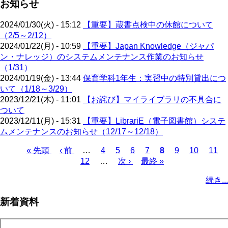
お知らせ
2024/01/30(火) - 15:12
【重要】蔵書点検中の休館について
（2/5～2/12）
2024/01/22(月) - 10:59
【重要】Japan Knowledge（ジャパ
ン・ナレッジ）のシステムメンテナンス作業のお知らせ
（1/31）
2024/01/19(金) - 13:44
保育学科1年生：実習中の特別貸出につ
いて（1/18～3/29）
2023/12/21(木) - 11:01
【お詫び】マイライブラリの不具合に
ついて
2023/12/11(月) - 15:31
【重要】LibrariE（電子図書館）システ
ムメンテナンスのお知らせ（12/17～12/18）
先
« 先頭
前
‹ 前
…
ペ
4
ペ
5
ペ
6
ペ
7
カ
8
ペ
9
ペ
10
ペ
11
頭
ペ
12
…
ー
ー
次
次 ›
ー
最
最終 »
ー
レ
ー
ー
ー
ペ
ペ
ー
ジ
ジ
ペ
ジ
終
ジ
ン
ジ
ジ
ジ
ー
続き...
ー
ジ
ー
ペ
ト
ジ
ジ
ジ
ー
ペ
送
新着資料
ジ
ー
り
ジ