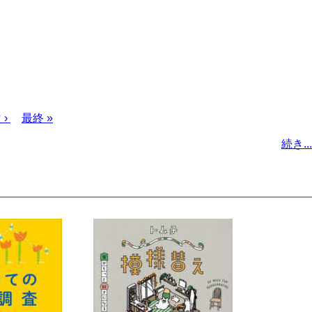
次
 ›
最
最終 »
ペ
終
続き...
ー
ペ
ジ
ー
ジ