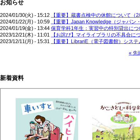
お知らせ
2024/01/30(火) - 15:12
【重要】蔵書点検中の休館について（2/5
2024/01/22(月) - 10:59
【重要】Japan Knowledge（ジ
2024/01/19(金) - 13:44
保育学科1年生：実習中の特別貸出について
2023/12/21(木) - 11:01
【お詫び】マイライブラリの不具合に
2023/12/11(月) - 15:31
【重要】LibrariE（電子図書館）システ
先
« 先
頭
ペ
ペ
ー
ー
ジ
新着資料
ジ
送
り