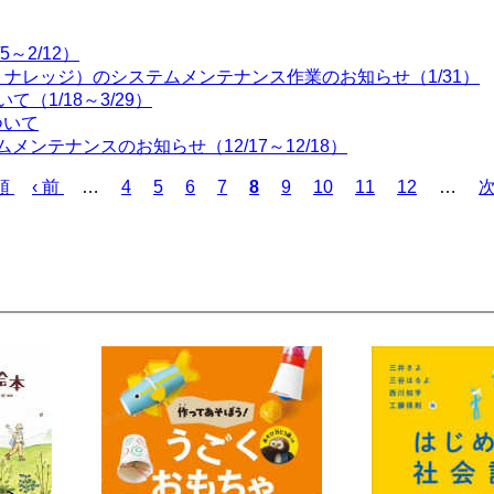
～2/12）
ャパン・ナレッジ）のシステムメンテナンス作業のお知らせ（1/31）
（1/18～3/29）
ついて
ムメンテナンスのお知らせ（12/17～12/18）
頭
前
‹ 前
…
ペ
4
ペ
5
ペ
6
ペ
7
カ
8
ペ
9
ペ
10
ペ
11
ペ
12
…
次
ペ
ー
ー
ー
ー
レ
ー
ー
ー
ー
ー
ジ
ジ
ジ
ジ
ン
ジ
ジ
ジ
ジ
ジ
ト
ペ
ー
ジ