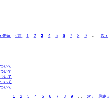
先
« 先頭
前
‹ 前
ペ
1
ペ
2
カ
3
ペ
4
ペ
5
ペ
6
ペ
7
ペ
8
ペ
9
…
次
次 ›
頭
ペ
ー
ー
レ
ー
ー
ー
ー
ー
ー
ペ
ペ
ー
ジ
ジ
ン
ジ
ジ
ジ
ジ
ジ
ジ
ー
ー
ジ
ト
ジ
ジ
ペ
ー
について
ジ
について
について
について
について
カ
1
ペ
2
ペ
3
ペ
4
ペ
5
ペ
6
ペ
7
ペ
8
ペ
9
…
次
次 ›
最
最終 »
レ
ー
ー
ー
ー
ー
ー
ー
ー
ペ
終
ン
ジ
ジ
ジ
ジ
ジ
ジ
ジ
ジ
ー
ペ