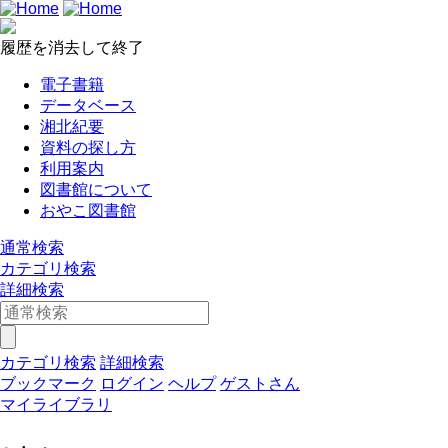
履歴を消去して終了
電子書籍
データベース
湘北紀要
資料の探し方
利用案内
図書館について
おやこ図書館
通常検索
カテゴリ検索
詳細検索
カテゴリ検索
詳細検索
ブックマーク
ログイン
ヘルプ
ゲストさん
マイライブラリ