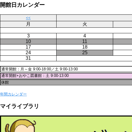
ジ
開館日カレンダー
送
り
<<
月
火
3
4
10
11
17
18
24
25
31
年間カレンダー
マイライブラリ