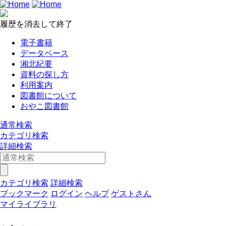
履歴を消去して終了
電子書籍
データベース
湘北紀要
資料の探し方
利用案内
図書館について
おやこ図書館
通常検索
カテゴリ検索
詳細検索
カテゴリ検索
詳細検索
ブックマーク
ログイン
ヘルプ
ゲストさん
マイライブラリ