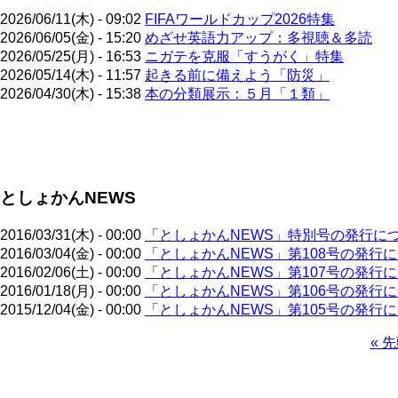
2026/06/11(木) - 09:02
FIFAワールドカップ2026特集
2026/06/05(金) - 15:20
めざせ英語力アップ：多視聴＆多読
2026/05/25(月) - 16:53
ニガテを克服「すうがく」特集
2026/05/14(木) - 11:57
起きる前に備えよう「防災」
2026/04/30(木) - 15:38
本の分類展示：５月「１類」
ペ
ー
ジ
としょかんNEWS
送
り
2016/03/31(木) - 00:00
「としょかんNEWS」特別号の発行に
2016/03/04(金) - 00:00
「としょかんNEWS」第108号の発行
2016/02/06(土) - 00:00
「としょかんNEWS」第107号の発行
2016/01/18(月) - 00:00
「としょかんNEWS」第106号の発行
2015/12/04(金) - 00:00
「としょかんNEWS」第105号の発行
先
« 
頭
ペ
ペ
ー