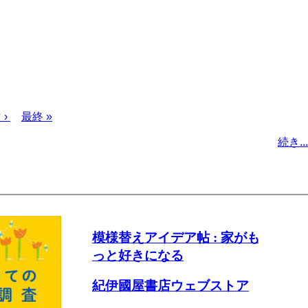
次
 ›
最
最終 »
ペ
終
続き...
ー
ペ
ジ
ー
ジ