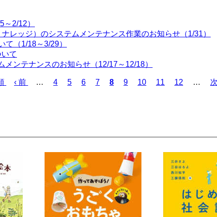
～2/12）
ャパン・ナレッジ）のシステムメンテナンス作業のお知らせ（1/31）
（1/18～3/29）
ついて
ムメンテナンスのお知らせ（12/17～12/18）
頭
前
‹ 前
…
ペ
4
ペ
5
ペ
6
ペ
7
カ
8
ペ
9
ペ
10
ペ
11
ペ
12
…
次
ペ
ー
ー
ー
ー
レ
ー
ー
ー
ー
ー
ジ
ジ
ジ
ジ
ン
ジ
ジ
ジ
ジ
ジ
ト
ペ
ー
ジ