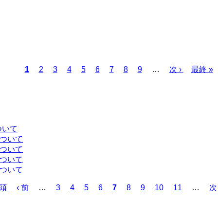
カ
1
ペ
2
ペ
3
ペ
4
ペ
5
ペ
6
ペ
7
ペ
8
ペ
9
…
次
次 ›
最
最終 »
レ
ー
ー
ー
ー
ー
ー
ー
ー
ペ
終
ン
ジ
ジ
ジ
ジ
ジ
ジ
ジ
ジ
ー
ペ
ト
ジ
ー
ペ
ジ
ー
ついて
ジ
について
について
について
について
先頭
前
‹ 前
…
ペ
3
ペ
4
ペ
5
ペ
6
カ
7
ペ
8
ペ
9
ペ
10
ペ
11
…
次
次 
ペ
ー
ー
ー
ー
レ
ー
ー
ー
ー
ペ
ー
ジ
ジ
ジ
ジ
ン
ジ
ジ
ジ
ジ
ー