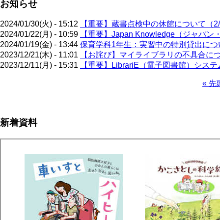
お知らせ
2024/01/30(火) - 15:12
【重要】蔵書点検中の休館について（2/5
2024/01/22(月) - 10:59
【重要】Japan Knowledge（ジ
2024/01/19(金) - 13:44
保育学科1年生：実習中の特別貸出について
2023/12/21(木) - 11:01
【お詫び】マイライブラリの不具合に
2023/12/11(月) - 15:31
【重要】LibrariE（電子図書館）システ
先
« 先
頭
ペ
ペ
ー
ー
ジ
新着資料
ジ
送
り