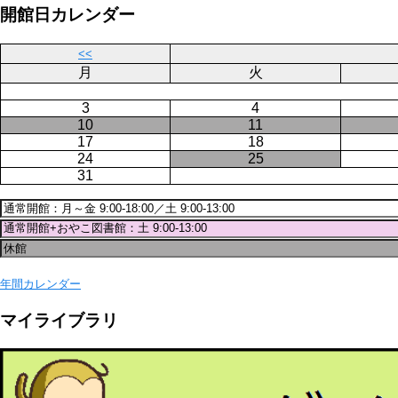
ー
ジ
開館日カレンダー
ジ
送
り
<<
月
火
3
4
10
11
17
18
24
25
31
年間カレンダー
マイライブラリ