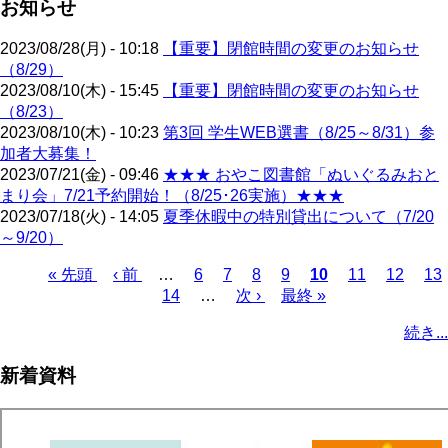
お知らせ
2023/08/28(月) - 10:18
【重要】閉館時間の変更のお知らせ
（8/29）
2023/08/10(木) - 15:45
【重要】閉館時間の変更のお知らせ
（8/23）
2023/08/10(木) - 10:23
第3回 学生WEB選書（8/25～8/31）参
加者大募集！
2023/07/21(金) - 09:46
★★★ おやこ図書館「ぬいぐるみおと
まり会」7/21予約開始！（8/25･26実施）★★★
2023/07/18(火) - 14:05
夏季休暇中の特別貸出について（7/20
～9/20）
先
« 先頭
前
‹ 前
…
ペ
6
ペ
7
ペ
8
ペ
9
カ
10
ペ
11
ペ
12
ペ
13
頭
ペ
ペ
14
ー
…
ー
次
次 ›
ー
ー
最
最終 »
レ
ー
ー
ー
ペ
ペ
ー
ー
ジ
ジ
ペ
ジ
ジ
終
ン
ジ
ジ
ジ
ー
続き...
ー
ジ
ジ
ー
ペ
ト
ジ
ジ
ジ
ー
ペ
送
新着資料
ジ
ー
り
ジ