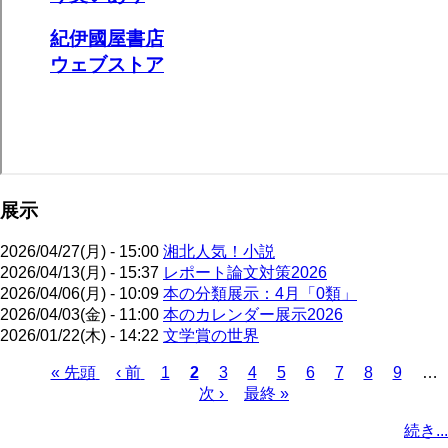
展示
2026/04/27(月) - 15:00
湘北人気！小説
2026/04/13(月) - 15:37
レポート論文対策2026
2026/04/06(月) - 10:09
本の分類展示：4月「0類」
2026/04/03(金) - 11:00
本のカレンダー展示2026
2026/01/22(木) - 14:22
文学賞の世界
先
« 先頭
前
‹ 前
ペ
1
カ
2
ペ
3
ペ
4
ペ
5
ペ
6
ペ
7
ペ
8
ペ
9
…
頭
ペ
ー
レ
次
次 ›
ー
最
最終 »
ー
ー
ー
ー
ー
ー
ペ
ペ
ー
ジ
ン
ペ
ジ
終
ジ
ジ
ジ
ジ
ジ
ジ
ー
続き...
ー
ジ
ト
ー
ペ
ジ