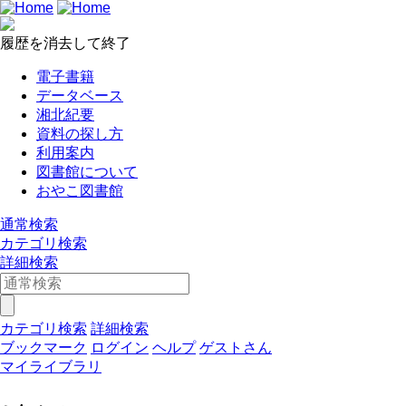
履歴を消去して終了
電子書籍
データベース
湘北紀要
資料の探し方
利用案内
図書館について
おやこ図書館
通常検索
カテゴリ検索
詳細検索
カテゴリ検索
詳細検索
ブックマーク
ログイン
ヘルプ
ゲストさん
マイライブラリ