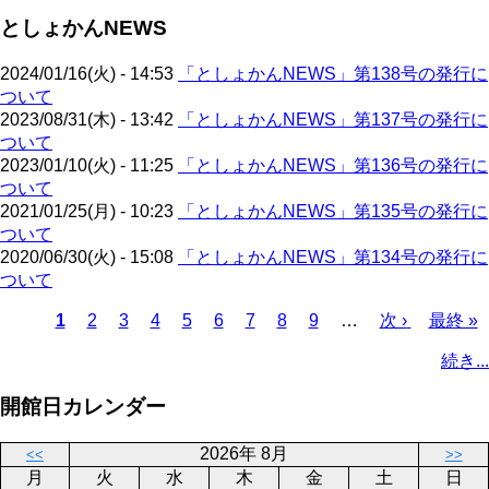
ジ
ペ
ジ
ー
送
としょかんNEWS
ー
ジ
り
ジ
2024/01/16(火) - 14:53
「としょかんNEWS」第138号の発行に
ついて
2023/08/31(木) - 13:42
「としょかんNEWS」第137号の発行に
ついて
2023/01/10(火) - 11:25
「としょかんNEWS」第136号の発行に
ついて
2021/01/25(月) - 10:23
「としょかんNEWS」第135号の発行に
ついて
2020/06/30(火) - 15:08
「としょかんNEWS」第134号の発行に
ついて
カ
1
ペ
2
ペ
3
ペ
4
ペ
5
ペ
6
ペ
7
ペ
8
ペ
9
…
次
次 ›
最
最終 »
レ
ー
ー
ー
ー
ー
ー
ー
ー
ペ
終
ペ
続き...
ン
ジ
ジ
ジ
ジ
ジ
ジ
ジ
ジ
ー
ペ
ー
ト
ジ
ー
ジ
開館日カレンダー
ペ
ジ
送
ー
り
2026年 8月
<<
>>
ジ
月
火
水
木
金
土
日