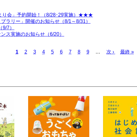
り会」予約開始！（8/28･29実施）★★★
ラリー」開催のお知らせ（8/1～8/31）
9/7）
ス実施のお知らせ（6/20）
カ
1
ペ
2
ペ
3
ペ
4
ペ
5
ペ
6
ペ
7
ペ
8
ペ
9
…
次
次 ›
最
最終 »
レ
ー
ー
ー
ー
ー
ー
ー
ー
ペ
終
ン
ジ
ジ
ジ
ジ
ジ
ジ
ジ
ジ
ー
ペ
ト
ジ
ー
ペ
ジ
ー
ジ