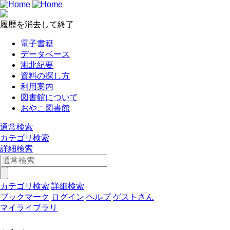
履歴を消去して終了
電子書籍
データベース
湘北紀要
資料の探し方
利用案内
図書館について
おやこ図書館
通常検索
カテゴリ検索
詳細検索
カテゴリ検索
詳細検索
ブックマーク
ログイン
ヘルプ
ゲストさん
マイライブラリ