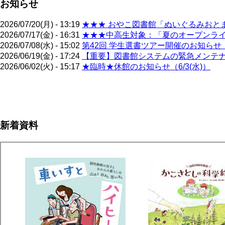
お知らせ
2026/07/20(月) - 13:19
★★★ おやこ図書館「ぬいぐるみおとま
2026/07/17(金) - 16:31
★★★中高生対象：「夏のオープンライブ
2026/07/08(水) - 15:02
第42回 学生選書ツアー開催のお知らせ（
2026/06/19(金) - 17:24
【重要】図書館システムの緊急メンテナン
2026/06/02(火) - 15:17
★臨時★休館のお知らせ（6/3(水)）
ペ
ー
ジ
新着資料
送
り