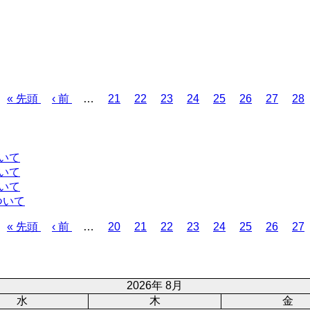
先
« 先頭
前
‹ 前
…
ペ
21
ペ
22
ペ
23
ペ
24
ペ
25
ペ
26
ペ
27
ペ
28
頭
ペ
ー
ー
ー
ー
ー
ー
ー
ー
ペ
ー
ジ
ジ
ジ
ジ
ジ
ジ
ジ
ジ
ー
ジ
ジ
いて
いて
いて
ついて
先
« 先頭
前
‹ 前
…
ペ
20
ペ
21
ペ
22
ペ
23
ペ
24
ペ
25
ペ
26
ペ
27
頭
ペ
ー
ー
ー
ー
ー
ー
ー
ー
ペ
ー
ジ
ジ
ジ
ジ
ジ
ジ
ジ
ジ
ー
ジ
ジ
2026年 8月
水
木
金