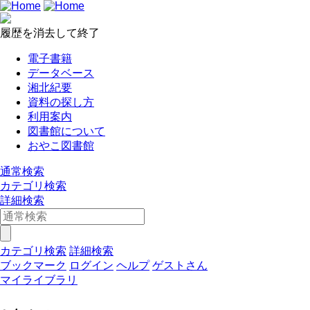
履歴を消去して終了
電子書籍
データベース
湘北紀要
資料の探し方
利用案内
図書館について
おやこ図書館
通常検索
カテゴリ検索
詳細検索
カテゴリ検索
詳細検索
ブックマーク
ログイン
ヘルプ
ゲストさん
マイライブラリ