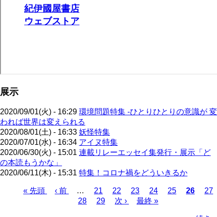
展示
2020/09/01(火) - 16:29
環境問題特集 -ひとりひとりの意識が 変
われば世界は変えられる
2020/08/01(土) - 16:33
妖怪特集
2020/07/01(水) - 16:34
アイヌ特集
2020/06/30(火) - 15:01
連載リレーエッセイ集発行・展示「ど
の本読もうかな」
2020/06/11(木) - 15:31
特集！コロナ禍をどういきるか
先
« 先頭
前
‹ 前
…
ペ
21
ペ
22
ペ
23
ペ
24
ペ
25
カ
26
ペ
27
頭
ペ
ペ
28
ー
ペ
29
ー
次
次 ›
ー
最
最終 »
ー
ー
レ
ー
ペ
ペ
ー
ー
ジ
ー
ジ
ペ
ジ
終
ジ
ジ
ン
ジ
ー