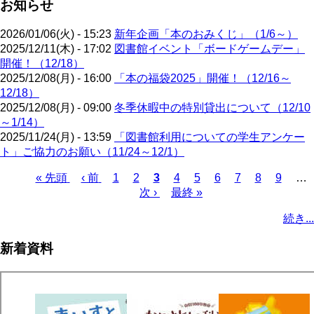
お知らせ
2026/01/06(火) - 15:23
新年企画「本のおみくじ」（1/6～）
2025/12/11(木) - 17:02
図書館イベント「ボードゲームデー」
開催！（12/18）
2025/12/08(月) - 16:00
「本の福袋2025」開催！（12/16～
12/18）
2025/12/08(月) - 09:00
冬季休暇中の特別貸出について（12/10
～1/14）
2025/11/24(月) - 13:59
「図書館利用についての学生アンケー
ト」ご協力のお願い（11/24～12/1）
先
« 先頭
前
‹ 前
ペ
1
ペ
2
カ
3
ペ
4
ペ
5
ペ
6
ペ
7
ペ
8
ペ
9
…
頭
ペ
ー
ー
次
次 ›
レ
最
最終 »
ー
ー
ー
ー
ー
ー
ペ
ペ
ー
ジ
ジ
ペ
ン
終
ジ
ジ
ジ
ジ
ジ
ジ
ー
続き...
ー
ジ
ー
ト
ペ
ジ
ジ
ジ
ペ
ー
送
新着資料
ー
ジ
り
ジ