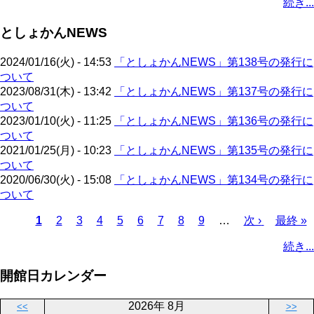
続き...
ー
ジ
ジ
ジ
ー
ペ
ト
ジ
ジ
ジ
ー
ペ
送
としょかんNEWS
ジ
ー
り
ジ
2024/01/16(火) - 14:53
「としょかんNEWS」第138号の発行に
ついて
2023/08/31(木) - 13:42
「としょかんNEWS」第137号の発行に
ついて
2023/01/10(火) - 11:25
「としょかんNEWS」第136号の発行に
ついて
2021/01/25(月) - 10:23
「としょかんNEWS」第135号の発行に
ついて
2020/06/30(火) - 15:08
「としょかんNEWS」第134号の発行に
ついて
カ
1
ペ
2
ペ
3
ペ
4
ペ
5
ペ
6
ペ
7
ペ
8
ペ
9
…
次
次 ›
最
最終 »
レ
ー
ー
ー
ー
ー
ー
ー
ー
ペ
終
ペ
続き...
ン
ジ
ジ
ジ
ジ
ジ
ジ
ジ
ジ
ー
ペ
ー
ト
ジ
ー
ジ
開館日カレンダー
ペ
ジ
送
ー
り
2026年 8月
<<
>>
ジ