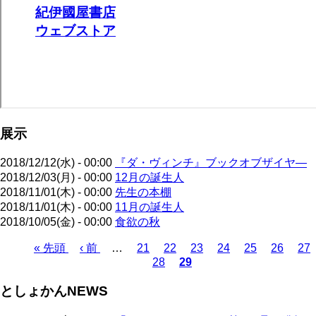
展示
2018/12/12(水) - 00:00
『ダ・ヴィンチ』ブックオブザイヤ―
2018/12/03(月) - 00:00
12月の誕生人
2018/11/01(木) - 00:00
先生の本棚
2018/11/01(木) - 00:00
11月の誕生人
2018/10/05(金) - 00:00
食欲の秋
先
« 先頭
前
‹ 前
…
ペ
21
ペ
22
ペ
23
ペ
24
ペ
25
ペ
26
ペ
27
28
29
頭
ペ
ー
ペ
ー
カ
ー
ー
ー
ー
ー
ペ
ペ
ー
ジ
ー
ジ
レ
ジ
ジ
ジ
ジ
ジ
ー
としょかんNEWS
ー
ジ
ジ
ン
ジ
ジ
ト
送