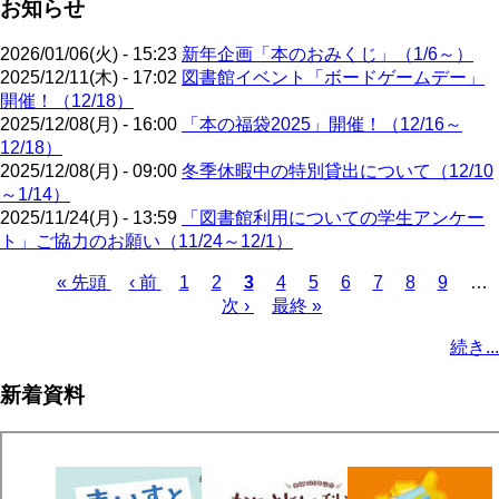
お知らせ
2026/01/06(火) - 15:23
新年企画「本のおみくじ」（1/6～）
2025/12/11(木) - 17:02
図書館イベント「ボードゲームデー」
開催！（12/18）
2025/12/08(月) - 16:00
「本の福袋2025」開催！（12/16～
12/18）
2025/12/08(月) - 09:00
冬季休暇中の特別貸出について（12/10
～1/14）
2025/11/24(月) - 13:59
「図書館利用についての学生アンケー
ト」ご協力のお願い（11/24～12/1）
先
« 先頭
前
‹ 前
ペ
1
ペ
2
カ
3
ペ
4
ペ
5
ペ
6
ペ
7
ペ
8
ペ
9
…
頭
ペ
ー
ー
次
次 ›
レ
最
最終 »
ー
ー
ー
ー
ー
ー
ペ
ペ
ー
ジ
ジ
ペ
ン
終
ジ
ジ
ジ
ジ
ジ
ジ
ー
続き...
ー
ジ
ー
ト
ペ
ジ
ジ
ジ
ペ
ー
送
新着資料
ー
ジ
り
ジ