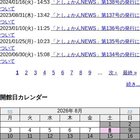
2024/01/16(火) - 14:53
「としょかんNEWS」第138号の発行に
ペ
り
ついて
ー
2023/08/31(木) - 13:42
「としょかんNEWS」第137号の発行に
ジ
ついて
2023/01/10(火) - 11:25
「としょかんNEWS」第136号の発行に
ついて
2021/01/25(月) - 10:23
「としょかんNEWS」第135号の発行に
ついて
2020/06/30(火) - 15:08
「としょかんNEWS」第134号の発行に
ついて
カ
1
ペ
2
ペ
3
ペ
4
ペ
5
ペ
6
ペ
7
ペ
8
ペ
9
…
次
次 ›
最
最終 »
レ
ー
ー
ー
ー
ー
ー
ー
ー
ペ
終
ペ
続き...
ン
ジ
ジ
ジ
ジ
ジ
ジ
ジ
ジ
ー
ペ
ー
ト
ジ
ー
ジ
開館日カレンダー
ペ
ジ
送
ー
り
2026年 8月
<<
>>
ジ
月
火
水
木
金
土
日
1
2
3
4
5
6
7
8
9
10
11
12
13
14
15
16