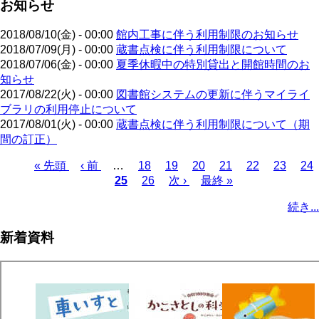
お知らせ
2018/08/10(金) - 00:00
館内工事に伴う利用制限のお知らせ
2018/07/09(月) - 00:00
蔵書点検に伴う利用制限について
2018/07/06(金) - 00:00
夏季休暇中の特別貸出と開館時間のお
知らせ
2017/08/22(火) - 00:00
図書館システムの更新に伴うマイライ
ブラリの利用停止について
2017/08/01(火) - 00:00
蔵書点検に伴う利用制限について（期
間の訂正）
先
« 先頭
前
‹ 前
…
ペ
18
ペ
19
ペ
20
ペ
21
ペ
22
ペ
23
ペ
24
頭
ペ
カ
25
ー
ペ
26
ー
次
次 ›
ー
最
最終 »
ー
ー
ー
ー
ペ
ペ
ー
レ
ジ
ー
ジ
ペ
ジ
終
ジ
ジ
ジ
ジ
ー
続き...
ー
ジ
ン
ジ
ー
ペ
ジ
ジ
ト
ジ
ー
送
新着資料
ペ
ジ
り
ー
ジ