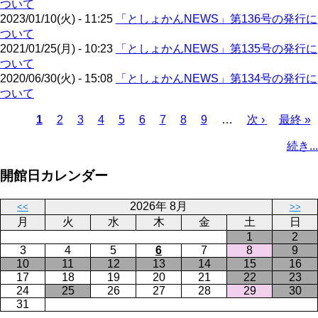
ついて
2023/01/10(火) - 11:25
「としょかんNEWS」第136号の発行に
ついて
2021/01/25(月) - 10:23
「としょかんNEWS」第135号の発行に
ついて
2020/06/30(火) - 15:08
「としょかんNEWS」第134号の発行に
ついて
カ
1
ペ
2
ペ
3
ペ
4
ペ
5
ペ
6
ペ
7
ペ
8
ペ
9
…
次
次 ›
最
最終 »
レ
ー
ー
ー
ー
ー
ー
ー
ー
ペ
終
ペ
続き...
ン
ジ
ジ
ジ
ジ
ジ
ジ
ジ
ジ
ー
ペ
ー
ト
ジ
ー
ジ
開館日カレンダー
ペ
ジ
送
ー
り
2026年 8月
<<
>>
ジ
月
火
水
木
金
土
日
1
2
3
4
5
6
7
8
9
10
11
12
13
14
15
16
17
18
19
20
21
22
23
24
25
26
27
28
29
30
31