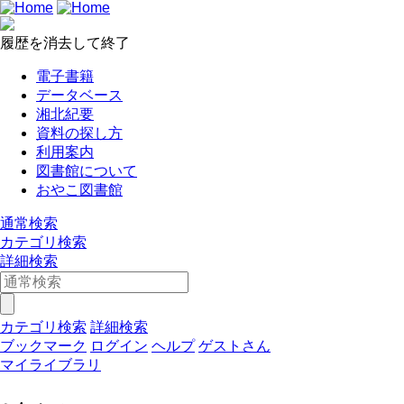
履歴を消去して終了
電子書籍
データベース
湘北紀要
資料の探し方
利用案内
図書館について
おやこ図書館
通常検索
カテゴリ検索
詳細検索
カテゴリ検索
詳細検索
ブックマーク
ログイン
ヘルプ
ゲストさん
マイライブラリ