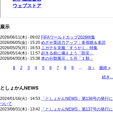
展示
2026/06/11(木) - 09:02
FIFAワールドカップ2026特集
2026/06/05(金) - 15:20
めざせ英語力アップ：多視聴＆多読
2026/05/25(月) - 16:53
ニガテを克服「すうがく」特集
2026/05/14(木) - 11:57
起きる前に備えよう「防災」
2026/04/30(木) - 15:38
本の分類展示：５月「１類」
カ
1
ペ
2
ペ
3
ペ
4
ペ
5
ペ
6
ペ
7
ペ
8
ペ
9
…
次
次 ›
最
最終 »
レ
ー
ー
ー
ー
ー
ー
ー
ー
ペ
終
ペ
続き...
ン
ジ
ジ
ジ
ジ
ジ
ジ
ジ
ジ
ー
ペ
ー
ト
ジ
ー
ジ
としょかんNEWS
ペ
ジ
送
ー
り
2024/01/16(火) - 14:53
「としょかんNEWS」第138号の発行に
ジ
ついて
2023/08/31(木) - 13:42
「としょかんNEWS」第137号の発行に