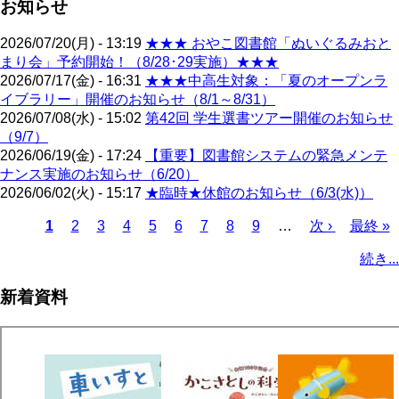
お知らせ
2026/07/20(月) - 13:19
★★★ おやこ図書館「ぬいぐるみおと
まり会」予約開始！（8/28･29実施）★★★
2026/07/17(金) - 16:31
★★★中高生対象：「夏のオープンラ
イブラリー」開催のお知らせ（8/1～8/31）
2026/07/08(水) - 15:02
第42回 学生選書ツアー開催のお知らせ
（9/7）
2026/06/19(金) - 17:24
【重要】図書館システムの緊急メンテ
ナンス実施のお知らせ（6/20）
2026/06/02(火) - 15:17
★臨時★休館のお知らせ（6/3(水)）
カ
1
ペ
2
ペ
3
ペ
4
ペ
5
ペ
6
ペ
7
ペ
8
ペ
9
…
次
次 ›
最
最終 »
レ
ー
ー
ー
ー
ー
ー
ー
ー
ペ
終
ペ
続き...
ン
ジ
ジ
ジ
ジ
ジ
ジ
ジ
ジ
ー
ペ
ー
ト
ジ
ー
ジ
新着資料
ペ
ジ
送
ー
り
ジ