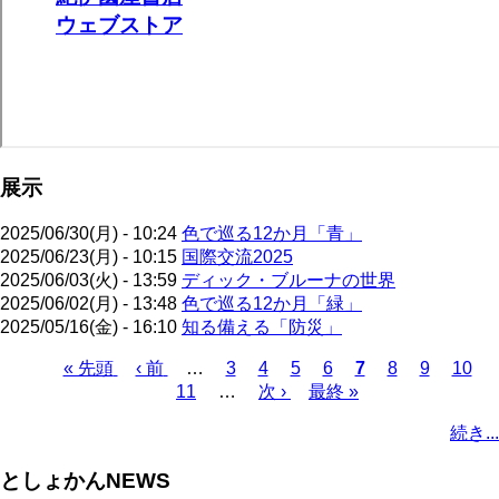
展示
2025/06/30(月) - 10:24
色で巡る12か月「青」
2025/06/23(月) - 10:15
国際交流2025
2025/06/03(火) - 13:59
ディック・ブルーナの世界
2025/06/02(月) - 13:48
色で巡る12か月「緑」
2025/05/16(金) - 16:10
知る備える「防災」
先
« 先頭
前
‹ 前
…
ペ
3
ペ
4
ペ
5
ペ
6
カ
7
ペ
8
ペ
9
ペ
10
頭
ペ
11
…
ー
ー
次
次 ›
ー
最
最終 »
ー
レ
ー
ー
ー
ペ
ペ
ー
ジ
ジ
ペ
ジ
終
ジ
ン
ジ
ジ
ジ
ー
続き...
ー
ジ
ー
ペ
ト
ジ
ジ
ジ
ー
ペ
送
としょかんNEWS
ジ
ー
り