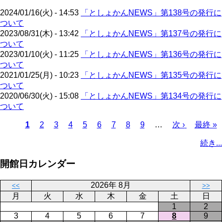
ジ
2024/01/16(火) - 14:53
「としょかんNEWS」第138号の発行に
ついて
2023/08/31(木) - 13:42
「としょかんNEWS」第137号の発行に
ついて
2023/01/10(火) - 11:25
「としょかんNEWS」第136号の発行に
ついて
2021/01/25(月) - 10:23
「としょかんNEWS」第135号の発行に
ついて
2020/06/30(火) - 15:08
「としょかんNEWS」第134号の発行に
ついて
カ
1
ペ
2
ペ
3
ペ
4
ペ
5
ペ
6
ペ
7
ペ
8
ペ
9
…
次
次 ›
最
最終 »
レ
ー
ー
ー
ー
ー
ー
ー
ー
ペ
終
ペ
続き...
ン
ジ
ジ
ジ
ジ
ジ
ジ
ジ
ジ
ー
ペ
ー
ト
ジ
ー
ジ
開館日カレンダー
ペ
ジ
送
ー
り
2026年 8月
<<
>>
ジ
月
火
水
木
金
土
日
1
2
3
4
5
6
7
8
9