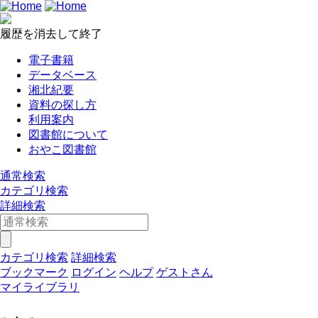
履歴を消去して終了
電子書籍
データベース
湘北紀要
資料の探し方
利用案内
図書館について
おやこ図書館
通常検索
カテゴリ検索
詳細検索
カテゴリ検索
詳細検索
ブックマーク
ログイン
ヘルプ
ゲストさん
マイライブラリ