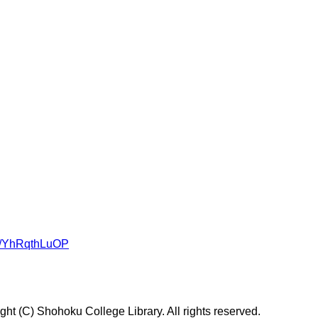
om/YhRqthLuOP
t (C) Shohoku College Library. All rights reserved.