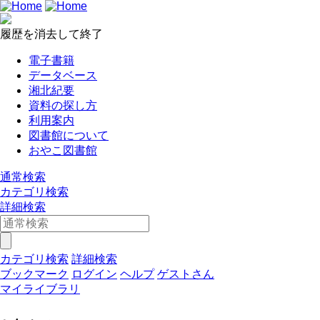
履歴を消去して終了
電子書籍
データベース
湘北紀要
資料の探し方
利用案内
図書館について
おやこ図書館
通常検索
カテゴリ検索
詳細検索
カテゴリ検索
詳細検索
ブックマーク
ログイン
ヘルプ
ゲストさん
マイライブラリ