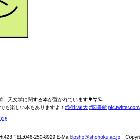
、天文学に関する本が置かれています🌳🫎🪐
でも楽しい本もありますよ！
#湘北短大
#図書館
pic.twitter.c
2026
L:046-250-8929 E-Mail:
tosho@shohoku.ac.jp
Copyrigh