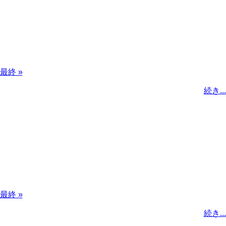
最
最終 »
終
続き...
ペ
ー
ジ
最
最終 »
終
続き...
ペ