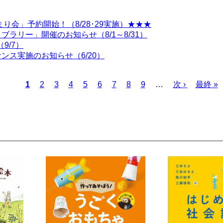
り会」予約開始！（8/28･29実施）★★★
ラリー」開催のお知らせ（8/1～8/31）
9/7）
ス実施のお知らせ（6/20）
カ
1
ペ
2
ペ
3
ペ
4
ペ
5
ペ
6
ペ
7
ペ
8
ペ
9
…
次
次 ›
最
最終 »
レ
ー
ー
ー
ー
ー
ー
ー
ー
ペ
終
ン
ジ
ジ
ジ
ジ
ジ
ジ
ジ
ジ
ー
ペ
ト
ジ
ー
ペ
ジ
ー
ジ