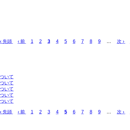
先
« 先頭
前
‹ 前
ペ
1
ペ
2
カ
3
ペ
4
ペ
5
ペ
6
ペ
7
ペ
8
ペ
9
…
次
次 ›
頭
ペ
ー
ー
レ
ー
ー
ー
ー
ー
ー
ペ
ペ
ー
ジ
ジ
ン
ジ
ジ
ジ
ジ
ジ
ジ
ー
ー
ジ
ト
ジ
ジ
ペ
ー
について
ジ
について
について
について
について
先
« 先頭
前
‹ 前
ペ
1
ペ
2
ペ
3
ペ
4
カ
5
ペ
6
ペ
7
ペ
8
ペ
9
…
次
次 ›
頭
ペ
ー
ー
ー
ー
レ
ー
ー
ー
ー
ペ
ペ
ー
ジ
ジ
ジ
ジ
ン
ジ
ジ
ジ
ジ
ー