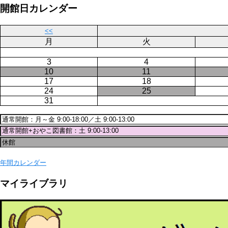
ジ
開館日カレンダー
送
り
<<
月
火
3
4
10
11
17
18
24
25
31
年間カレンダー
マイライブラリ