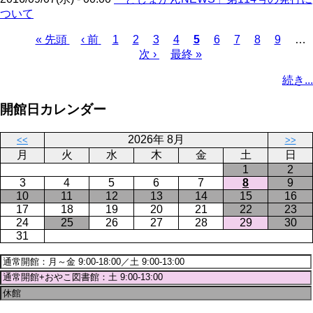
ついて
先
« 先頭
前
‹ 前
ペ
1
ペ
2
ペ
3
ペ
4
カ
5
ペ
6
ペ
7
ペ
8
ペ
9
…
頭
ペ
ー
ー
次
次 ›
ー
最
最終 »
ー
レ
ー
ー
ー
ー
ペ
ペ
ー
ジ
ジ
ペ
ジ
終
ジ
ン
ジ
ジ
ジ
ジ
ー
続き...
ー
ジ
ー
ペ
ト
ジ
ジ
ジ
ー
ペ
送
開館日カレンダー
ジ
ー
り
ジ
2026年 8月
<<
>>
月
火
水
木
金
土
日
1
2
3
4
5
6
7
8
9
10
11
12
13
14
15
16
17
18
19
20
21
22
23
24
25
26
27
28
29
30
31