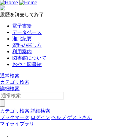
履歴を消去して終了
電子書籍
データベース
湘北紀要
資料の探し方
利用案内
図書館について
おやこ図書館
通常検索
カテゴリ検索
詳細検索
カテゴリ検索
詳細検索
ブックマーク
ログイン
ヘルプ
ゲストさん
マイライブラリ