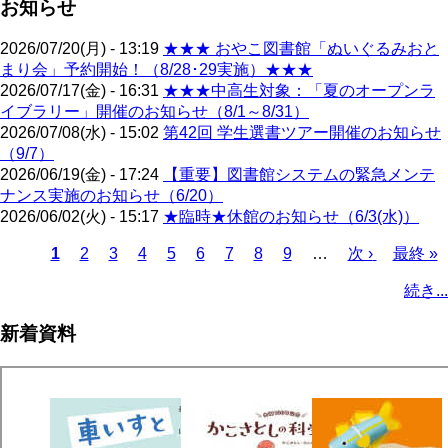
お知らせ
2026/07/20(月) - 13:19
★★★ おやこ図書館「ぬいぐるみおと
まり会」予約開始！（8/28･29実施）★★★
2026/07/17(金) - 16:31
★★★中高生対象：「夏のオープンラ
イブラリー」開催のお知らせ（8/1～8/31）
2026/07/08(水) - 15:02
第42回 学生選書ツアー開催のお知らせ
（9/7）
2026/06/19(金) - 17:24
【重要】図書館システムの緊急メンテ
ナンス実施のお知らせ（6/20）
2026/06/02(火) - 15:17
★臨時★休館のお知らせ（6/3(水)）
カ
1
ペ
2
ペ
3
ペ
4
ペ
5
ペ
6
ペ
7
ペ
8
ペ
9
…
次
次 ›
最
最終 »
レ
ー
ー
ー
ー
ー
ー
ー
ー
ペ
終
ペ
続き...
ン
ジ
ジ
ジ
ジ
ジ
ジ
ジ
ジ
ー
ペ
ー
ト
ジ
ー
ジ
新着資料
ペ
ジ
送
ー
り
ジ