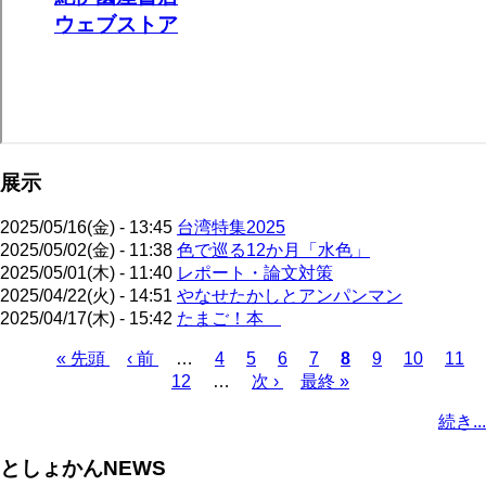
展示
2025/05/16(金) - 13:45
台湾特集2025
2025/05/02(金) - 11:38
色で巡る12か月「水色」
2025/05/01(木) - 11:40
レポート・論文対策
2025/04/22(火) - 14:51
やなせたかしとアンパンマン
2025/04/17(木) - 15:42
たまご！本
先
« 先頭
前
‹ 前
…
ペ
4
ペ
5
ペ
6
ペ
7
カ
8
ペ
9
ペ
10
ペ
11
頭
ペ
12
…
ー
ー
次
次 ›
ー
最
最終 »
ー
レ
ー
ー
ー
ペ
ペ
ー
ジ
ジ
ペ
ジ
終
ジ
ン
ジ
ジ
ジ
ー
続き...
ー
ジ
ー
ペ
ト
ジ
ジ
ジ
ー
ペ
送
としょかんNEWS
ジ
ー
り