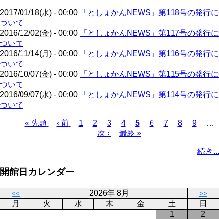
ジ
2017/01/18(水) - 00:00
「としょかんNEWS」第118号の発行に
ついて
2016/12/02(金) - 00:00
「としょかんNEWS」第117号の発行に
ついて
2016/11/14(月) - 00:00
「としょかんNEWS」第116号の発行に
ついて
2016/10/07(金) - 00:00
「としょかんNEWS」第115号の発行に
ついて
2016/09/07(水) - 00:00
「としょかんNEWS」第114号の発行に
ついて
先
« 先頭
前
‹ 前
ペ
1
ペ
2
ペ
3
ペ
4
カ
5
ペ
6
ペ
7
ペ
8
ペ
9
…
頭
ペ
ー
ー
次
次 ›
ー
最
最終 »
ー
レ
ー
ー
ー
ー
ペ
ペ
ー
ジ
ジ
ペ
ジ
終
ジ
ン
ジ
ジ
ジ
ジ
ー
続き...
ー
ジ
ー
ペ
ト
ジ
ジ
ジ
ー
ペ
送
開館日カレンダー
ジ
ー
り
ジ
2026年 8月
<<
>>
月
火
水
木
金
土
日
1
2