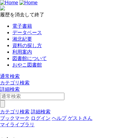
履歴を消去して終了
電子書籍
データベース
湘北紀要
資料の探し方
利用案内
図書館について
おやこ図書館
通常検索
カテゴリ検索
詳細検索
カテゴリ検索
詳細検索
ブックマーク
ログイン
ヘルプ
ゲストさん
マイライブラリ