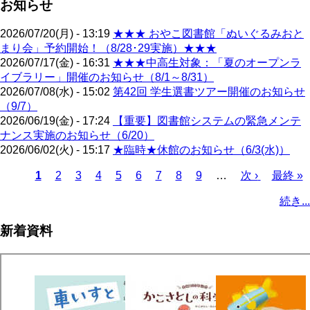
お知らせ
2026/07/20(月) - 13:19
★★★ おやこ図書館「ぬいぐるみおと
まり会」予約開始！（8/28･29実施）★★★
2026/07/17(金) - 16:31
★★★中高生対象：「夏のオープンラ
イブラリー」開催のお知らせ（8/1～8/31）
2026/07/08(水) - 15:02
第42回 学生選書ツアー開催のお知らせ
（9/7）
2026/06/19(金) - 17:24
【重要】図書館システムの緊急メンテ
ナンス実施のお知らせ（6/20）
2026/06/02(火) - 15:17
★臨時★休館のお知らせ（6/3(水)）
カ
1
ペ
2
ペ
3
ペ
4
ペ
5
ペ
6
ペ
7
ペ
8
ペ
9
…
次
次 ›
最
最終 »
レ
ー
ー
ー
ー
ー
ー
ー
ー
ペ
終
ペ
続き...
ン
ジ
ジ
ジ
ジ
ジ
ジ
ジ
ジ
ー
ペ
ー
ト
ジ
ー
ジ
新着資料
ペ
ジ
送
ー
り
ジ