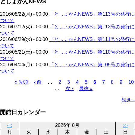
としょかんNEWS
ジ
ー
り
ジ
2016/08/22(月) - 00:00
「としょかんNEWS」第113号の発行に
ついて
2016/07/12(火) - 00:00
「としょかんNEWS」第112号の発行に
ついて
2016/06/29(水) - 00:00
「としょかんNEWS」第111号の発行に
ついて
2016/05/21(土) - 00:00
「としょかんNEWS」第110号の発行に
ついて
2016/04/04(月) - 00:00
「としょかんNEWS」第109号の発行に
ついて
先
« 先頭
前
‹ 前
…
ペ
2
ペ
3
ペ
4
ペ
5
カ
6
ペ
7
ペ
8
ペ
9
ペ
10
頭
ペ
…
ー
次
次 ›
ー
ー
最
最終 »
ー
レ
ー
ー
ー
ー
ペ
ペ
ー
ジ
ペ
ジ
ジ
終
ジ
ン
ジ
ジ
ジ
ジ
ー
続き...
ー
ジ
ー
ペ
ト
ジ
ジ
ジ
ー
ペ
送
開館日カレンダー
ジ
ー
り
ジ
2026年 8月
<<
>>
月
火
水
木
金
土
日