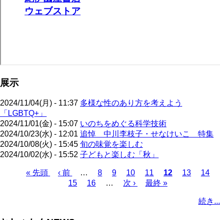
展示
2024/11/04(月) - 11:37
多様な性のあり方を考えよう
「LGBTQ+」
2024/11/01(金) - 15:07
いのちをめぐる科学技術
2024/10/23(水) - 12:01
追悼 中川李枝子・せなけいこ 特集
2024/10/08(火) - 15:45
旬の味覚を楽しむ
2024/10/02(水) - 15:52
子どもと楽しむ「秋」
先
« 先頭
前
‹ 前
…
ペ
8
ペ
9
ペ
10
ペ
11
カ
12
ペ
13
ペ
14
頭
ペ
15
ペ
16
ー
…
ー
次
次 ›
ー
ー
最
最終 »
レ
ー
ー
ペ
ペ
ー
ー
ジ
ジ
ペ
ジ
ジ
終
ン
ジ
ジ
ー
続き...
ー
ジ
ジ
ー
ペ
ト
ジ
ジ
ジ
ー
ペ
送