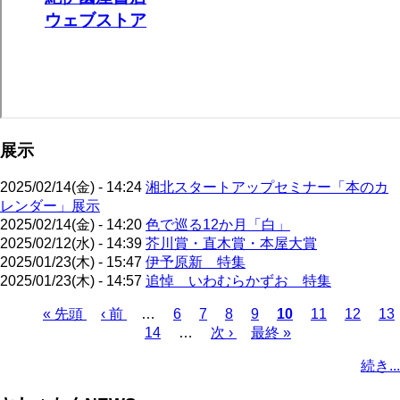
展示
2025/02/14(金) - 14:24
湘北スタートアップセミナー「本のカ
レンダー」展示
2025/02/14(金) - 14:20
色で巡る12か月「白」
2025/02/12(水) - 14:39
芥川賞・直木賞・本屋大賞
2025/01/23(木) - 15:47
伊予原新 特集
2025/01/23(木) - 14:57
追悼 いわむらかずお 特集
先
« 先頭
前
‹ 前
…
ペ
6
ペ
7
ペ
8
ペ
9
カ
10
ペ
11
ペ
12
ペ
13
頭
ペ
ペ
14
ー
…
ー
次
次 ›
ー
ー
最
最終 »
レ
ー
ー
ー
ペ
ペ
ー
ー
ジ
ジ
ペ
ジ
ジ
終
ン
ジ
ジ
ジ
ー
続き...
ー
ジ
ジ
ー
ペ
ト
ジ
ジ
ジ
ー
ペ
送