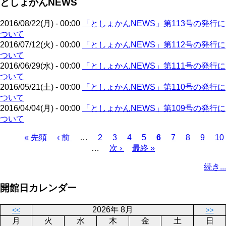
としょかんNEWS
ジ
ー
り
ジ
2016/08/22(月) - 00:00
「としょかんNEWS」第113号の発行に
ついて
2016/07/12(火) - 00:00
「としょかんNEWS」第112号の発行に
ついて
2016/06/29(水) - 00:00
「としょかんNEWS」第111号の発行に
ついて
2016/05/21(土) - 00:00
「としょかんNEWS」第110号の発行に
ついて
2016/04/04(月) - 00:00
「としょかんNEWS」第109号の発行に
ついて
先
« 先頭
前
‹ 前
…
ペ
2
ペ
3
ペ
4
ペ
5
カ
6
ペ
7
ペ
8
ペ
9
ペ
10
頭
ペ
…
ー
次
次 ›
ー
ー
最
最終 »
ー
レ
ー
ー
ー
ー
ペ
ペ
ー
ジ
ペ
ジ
ジ
終
ジ
ン
ジ
ジ
ジ
ジ
ー
続き...
ー
ジ
ー
ペ
ト
ジ
ジ
ジ
ー
ペ
送
開館日カレンダー
ジ
ー
り
ジ
2026年 8月
<<
>>
月
火
水
木
金
土
日