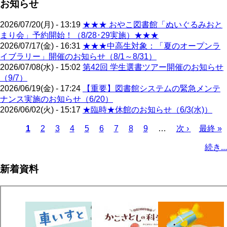
お知らせ
2026/07/20(月) - 13:19
★★★ おやこ図書館「ぬいぐるみおと
まり会」予約開始！（8/28･29実施）★★★
2026/07/17(金) - 16:31
★★★中高生対象：「夏のオープンラ
イブラリー」開催のお知らせ（8/1～8/31）
2026/07/08(水) - 15:02
第42回 学生選書ツアー開催のお知らせ
（9/7）
2026/06/19(金) - 17:24
【重要】図書館システムの緊急メンテ
ナンス実施のお知らせ（6/20）
2026/06/02(火) - 15:17
★臨時★休館のお知らせ（6/3(水)）
カ
1
ペ
2
ペ
3
ペ
4
ペ
5
ペ
6
ペ
7
ペ
8
ペ
9
…
次
次 ›
最
最終 »
レ
ー
ー
ー
ー
ー
ー
ー
ー
ペ
終
ペ
続き...
ン
ジ
ジ
ジ
ジ
ジ
ジ
ジ
ジ
ー
ペ
ー
ト
ジ
ー
ジ
新着資料
ペ
ジ
送
ー
り
ジ