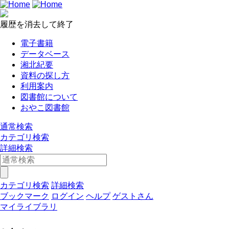
履歴を消去して終了
電子書籍
データベース
湘北紀要
資料の探し方
利用案内
図書館について
おやこ図書館
通常検索
カテゴリ検索
詳細検索
カテゴリ検索
詳細検索
ブックマーク
ログイン
ヘルプ
ゲストさん
マイライブラリ